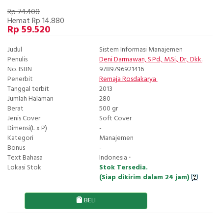
Rp 74.400
Hemat Rp 14.880
Rp 59.520
Judul
Sistem Informasi Manajemen
Penulis
Deni Darmawan, S.Pd., M.Si., Dr., Dkk.
No. ISBN
9789796921416
Penerbit
Remaja Rosdakarya
Tanggal terbit
2013
Jumlah Halaman
280
Berat
500 gr
Jenis Cover
Soft Cover
Dimensi(L x P)
-
Kategori
Manajemen
Bonus
-
Text Bahasa
Indonesia ··
Lokasi Stok
Stok Tersedia.
(Siap dikirim dalam 24 jam)
BELI