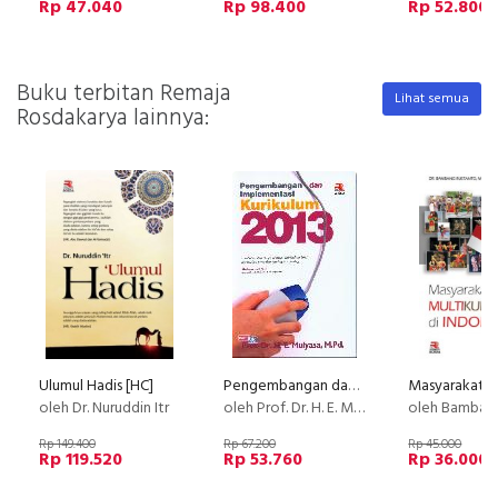
Rp 47.040
Rp 98.400
Rp 52.800
Buku terbitan Remaja
Lihat semua
Rosdakarya lainnya:
Ulumul Hadis [HC]
Pengembangan dan Implementasi Kurikulum 2013
oleh Dr. Nuruddin Itr
oleh Prof. Dr. H. E. Mulyasa, M.Pd.
oleh Bambang Rustanto, 
Rp 149.400
Rp 67.200
Rp 45.000
Rp 119.520
Rp 53.760
Rp 36.000