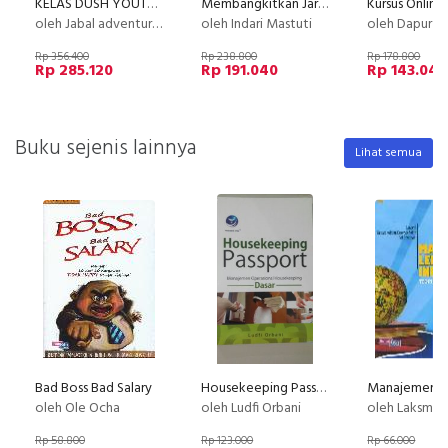
KELAS DUSH YOUTUBE : Cara Dapat Uang Setiap Hari dan 10 Juta pertama dari Youtube
Membangkitkan Jaringan Mati Suri
oleh Jabal adventure x Jabal Digital
oleh Indari Mastuti
oleh Dapur Li
Rp 356.400
Rp 238.800
Rp 178.800
Rp 285.120
Rp 191.040
Rp 143.040
Buku sejenis lainnya
Lihat semua
Bad Boss Bad Salary
Housekeeping Passport, Manajemen Operasional Housekeeping Dasar
oleh Ole Ocha
oleh Ludfi Orbani
oleh Laksmi/Tamara Adriani Sosetyo-Sal
Rp 58.800
Rp 123.000
Rp 66.000