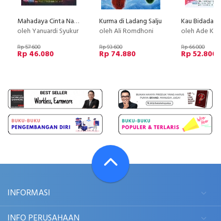
Mahadaya Cinta Nabi dan Rasul
Kurma di Ladang Salju
Kau Bidadari 
oleh Yanuardi Syukur
oleh Ali Romdhoni
oleh Ade Kur
Rp 57.600
Rp 93.600
Rp 66.000
Rp 46.080
Rp 74.880
Rp 52.800
INFORMASI
INFO PERUSAHAAN