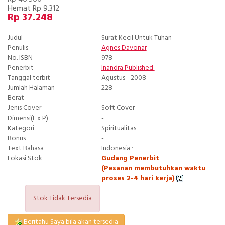
Hemat Rp 9.312
Rp 37.248
Judul
Surat Kecil Untuk Tuhan
Penulis
Agnes Davonar
No. ISBN
978
Penerbit
Inandra Published
Tanggal terbit
Agustus - 2008
Jumlah Halaman
228
Berat
-
Jenis Cover
Soft Cover
Dimensi(L x P)
-
Kategori
Spiritualitas
Bonus
-
Text Bahasa
Indonesia ·
Lokasi Stok
Gudang Penerbit
(Pesanan membutuhkan waktu
proses 2-4 hari kerja)
Stok Tidak Tersedia
Beritahu Saya bila akan tersedia