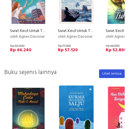
Surat Kecil Untuk Tuhan #3 (Bonus: DVD)
Surat Kecil Untuk Tuhan
oleh Agnes Davonar
oleh Agnes Davonar
oleh Agnes D
Rp 82.800
Rp 71.400
Rp 66.000
Rp 66.240
Rp 57.120
Rp 52.800
Buku sejenis lainnya
Lihat semua