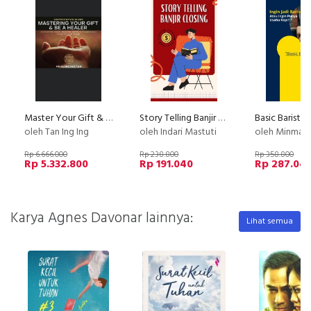
Master Your Gift & Be A Healer
Story Telling Banjir Closing
Basic Barista
oleh Tan Ing Ing
oleh Indari Mastuti
oleh Minmax
Rp 6.666.000
Rp 238.800
Rp 358.800
Rp 5.332.800
Rp 191.040
Rp 287.04
Karya Agnes Davonar lainnya:
Lihat semua