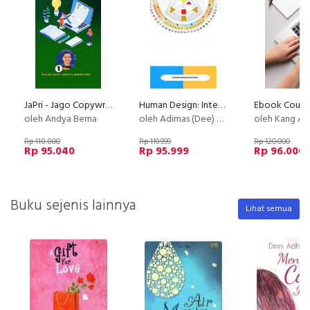
JaPri - Jago Copywriting
Human Design: Intermediate Class
oleh Andya Berna
oleh Adimas (Dee) Wirajayanagara (Lesmana)
oleh Kang Av
Rp 118.800
Rp 119.999
Rp 120.000
Rp 95.040
Rp 95.999
Rp 96.000
Buku sejenis lainnya
Lihat semua