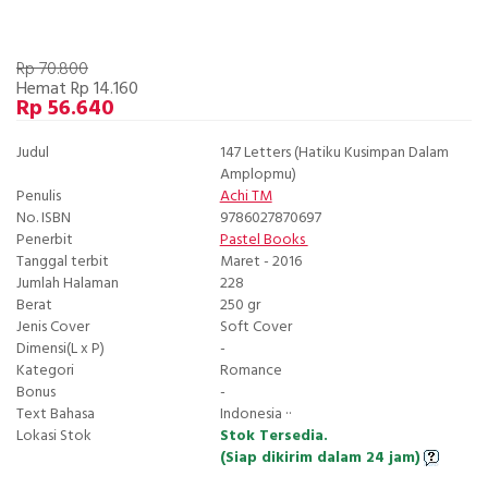
Rp 70.800
Hemat Rp 14.160
Rp 56.640
Judul
147 Letters (Hatiku Kusimpan Dalam
Amplopmu)
Penulis
Achi TM
No. ISBN
9786027870697
Penerbit
Pastel Books
Tanggal terbit
Maret - 2016
Jumlah Halaman
228
Berat
250 gr
Jenis Cover
Soft Cover
Dimensi(L x P)
-
Kategori
Romance
Bonus
-
Text Bahasa
Indonesia ··
Lokasi Stok
Stok Tersedia.
(Siap dikirim dalam 24 jam)