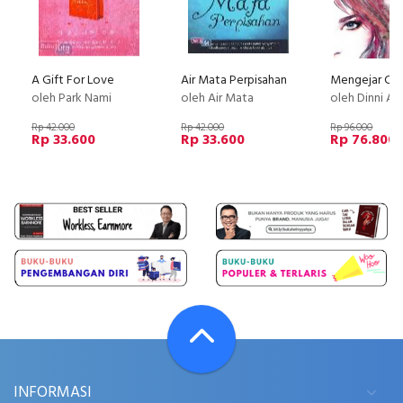
A Gift For Love
Air Mata Perpisahan
oleh Park Nami
oleh Air Mata
oleh Dinni A
Rp 42.000
Rp 42.000
Rp 96.000
Rp 33.600
Rp 33.600
Rp 76.800
INFORMASI