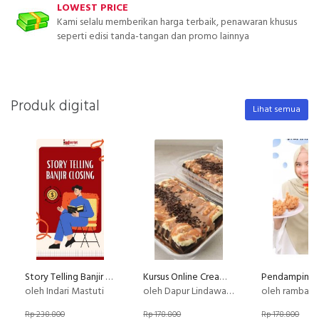
LOWEST PRICE
Kami selalu memberikan harga terbaik, penawaran khusus
seperti edisi tanda-tangan dan promo lainnya
Produk digital
Lihat semua
Story Telling Banjir Closing
Kursus Online Creamy Bombom Dapur Lindawaty PU
oleh Indari Mastuti
oleh Dapur Lindawaty
oleh rambat k
Rp 238.800
Rp 178.800
Rp 178.800