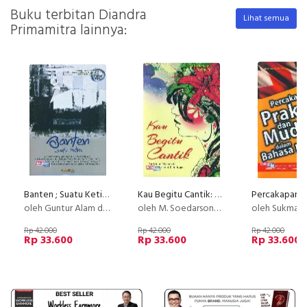
Buku terbitan Diandra
Lihat semua
Primamitra lainnya:
Banten ; Suatu Ketika
Kau Begitu Cantik: Bertemu Malaikat di Sudut-sudut Kehidupan
oleh Guntur Alam dkk
oleh M. Soedarsono/Tectona R.
oleh Sukma K
Rp 42.000
Rp 42.000
Rp 42.000
Rp 33.600
Rp 33.600
Rp 33.600