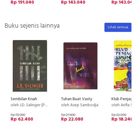
Rp 191.040
Rp 143.040
Rp 143.040
Buku sejenis lainnya
Lihat semua
Sembilan Kisah
Tuhan Buat Vasty
Klub Penjaga
oleh J.D. Salinger (Penulis novel kontroversi The Catcher in the Rye)
oleh Asep Sambodja
oleh Arifia Seka
Rp 78.000
Rp 27.600
Rp 22.800
Rp 62.400
Rp 22.080
Rp 18.240