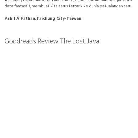
Alur yang tajam dan latar yang kuat ditambah ditambah dengan data-
data fantastis, membuat kita terus tertarik ke dunia petualangan seru.
Ashif A.Fathan,Taichung City-Taiwan.
Goodreads Review The Lost Java