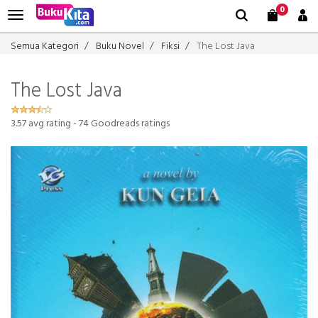
0
Semua Kategori
Buku Novel
Fiksi
The Lost Java
The Lost Java
3.57
avg rating -
74
Goodreads ratings