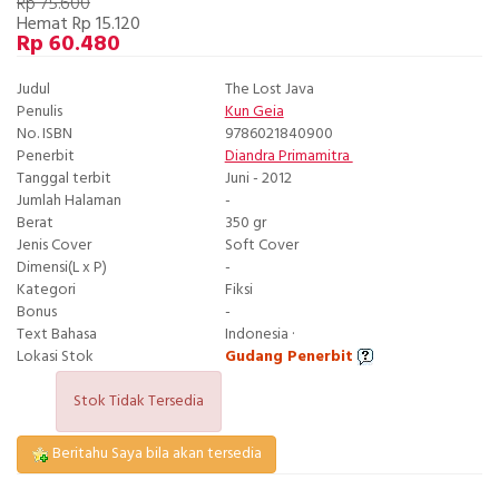
Rp 75.600
Hemat Rp 15.120
Rp 60.480
Judul
The Lost Java
Penulis
Kun Geia
No. ISBN
9786021840900
Penerbit
Diandra Primamitra
Tanggal terbit
Juni - 2012
Jumlah Halaman
-
Berat
350 gr
Jenis Cover
Soft Cover
Dimensi(L x P)
-
Kategori
Fiksi
Bonus
-
Text Bahasa
Indonesia ·
Lokasi Stok
Gudang Penerbit
Stok Tidak Tersedia
Beritahu Saya bila akan tersedia