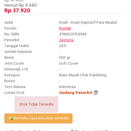
Rp 47.400
Hemat Rp 9.480
Rp 37.920
Judul
Kisah - Kisah Inspiratif Para Mualaf
Penulis
Roidah
No. ISBN
9786029159066
Penerbit
Zaytuna
Tanggal terbit
2011
Jumlah Halaman
-
Berat
500 gr
Jenis Cover
Soft Cover
Dimensi(L x P)
-
Kategori
Buku Murah Ufuk Publishing
Bonus
-
Text Bahasa
Indonesia ·
Lokasi Stok
Gudang Penerbit
Stok Tidak Tersedia
Beritahu Saya bila akan tersedia