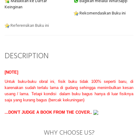
Masukkan ke Daftar
Bagikan melalui Whatsapp
Keinginan
Rekomendasikan Buku ini
Referensikan Buku ini
DESCRIPTION
[NOTE]
Untuk buku-buku
o
bral ini, fisik buku tidak 100% seperti baru
, di
karenakan sudah terlalu lama di gudang sehingga menimbulkan kesan
usang / l
ama. Tetapi kondisi
dalam buku bagus hanya di luar fisiknya
saja yang kurang bagus
(bercak kekuningan)
...DON'T JUDGE A BOOK FROM THE COVER..
WHY CHOOSE US?