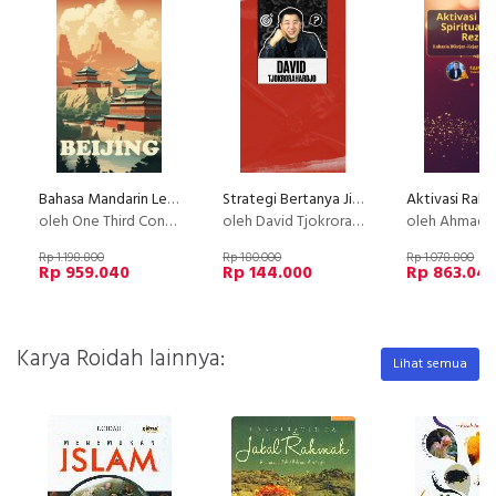
Bahasa Mandarin Level 1
Strategi Bertanya Jitu
oleh One Third Consulting & Abroad
oleh David Tjokrorahardjo
oleh Ahmad Saifu
Rp 1.198.800
Rp 180.000
Rp 1.078.800
Rp 959.040
Rp 144.000
Rp 863.04
Karya Roidah lainnya:
Lihat semua