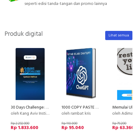
seperti edisi tanda-tangan dan promo lainnya
Produk digital
Lihat semua
30 Days Challenge: Membuat Kursus Online
1000 COPY PASTE SCALE UP
oleh Kang Aviv Institute
oleh rambat kris
oleh Adimas (Dee) Wirajayanaga
Rp 2.292.000
Rp 118.800
Rp 79.200
Rp 1.833.600
Rp 95.040
Rp 63.360