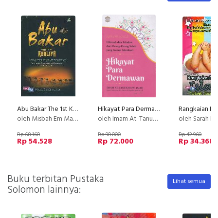
Abu Bakar The 1st Khalifa
Hikayat Para Dermawan : Hikmah dan Teladan dari Orang-Orang Saleh yang Gemar Memberi
oleh Misbah Em Majidy, M.A.
oleh Imam At-Tanukhi
oleh Sarah Nor
Rp 68.160
Rp 90.000
Rp 42.960
Rp 54.528
Rp 72.000
Rp 34.368
Buku terbitan Pustaka
Lihat semua
Solomon lainnya: