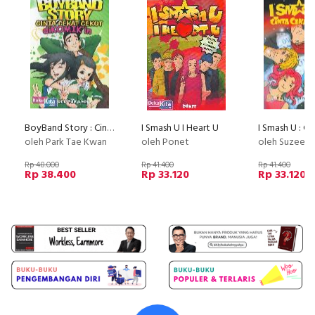
BoyBand Story : Cinta Cekat Cekot Dikomikan
I Smash U I Heart U
oleh Park Tae Kwan
oleh Ponet
oleh Suzee
Rp 48.000
Rp 41.400
Rp 41.400
Rp 38.400
Rp 33.120
Rp 33.120