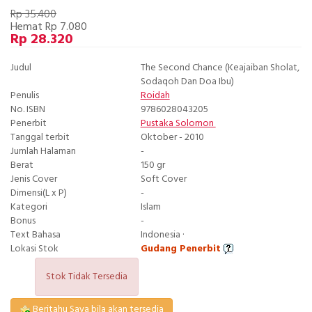
Rp 35.400
Hemat Rp 7.080
Rp 28.320
Judul
The Second Chance (Keajaiban Sholat,
Sodaqoh Dan Doa Ibu)
Penulis
Roidah
No. ISBN
9786028043205
Penerbit
Pustaka Solomon
Tanggal terbit
Oktober - 2010
Jumlah Halaman
-
Berat
150 gr
Jenis Cover
Soft Cover
Dimensi(L x P)
-
Kategori
Islam
Bonus
-
Text Bahasa
Indonesia ·
Lokasi Stok
Gudang Penerbit
Stok Tidak Tersedia
Beritahu Saya bila akan tersedia