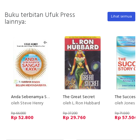
Buku terbitan Ufuk Press
Lihat semua
lainnya:
Anda Sebenarnya Sangat Kaya
The Great Secret
oleh Steve Henry
oleh L. Ron Hubbard
oleh Jones Loflin & T
Rp 66.000
Rp 37.200
Rp 71.880
Rp 52.800
Rp 29.760
Rp 57.504