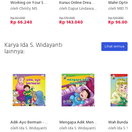
Working on Your Stress
Kursus Online Dreamy Salad Buah Dapur Lindawaty PU
oleh Christy MS
oleh Dapur Lindawaty
oleh MID TE
Rp 82.800
Rp 178.800
Rp 120.000
Rp 66.240
Rp 143.040
Rp 96.000
Karya Ida S. Widayanti
Lihat semua
lainnya:
Adik Ayo Bermain - Seri Buku untuk Kakak
Mengapa Adik Menangis ? - Seri Buku Untuk Kakak
oleh Ida S. Widayanti
oleh Ida S. Widayanti
oleh Ida S. W