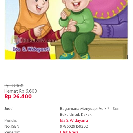
Rp 33.000
Hemat Rp 6.600
Rp 26.400
Judul
Bagaimana Menyuapi Adik ? - Seri
Buku Untuk Kakak
Penulis
Ida S. Widayanti
No. ISBN
9786029159202
Penerbit
Ufuk Press