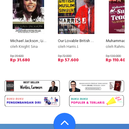
Michael Jackson ; Life of The Legend
Our Lovable British Muslim Singer
oleh Knight Sina
oleh Harris J.
oleh Rahmat 
Rp 39.600
Rp 72.000
Rp 138.000
Rp 31.680
Rp 57.600
Rp 110.400