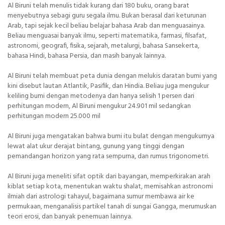
Al Biruni telah menulis tidak kurang dari 180 buku, orang barat
menyebutnya sebagi guru segala ilmu. Bukan berasal dari keturunan
Arab, tapi sejak kecil beliau belajar bahasa Arab dan menguasainya.
Beliau menguasai banyak ilmu, seperti matematika, farmasi, filsafat,
astronomi, geografi, fisika, sejarah, metalurgi, bahasa Sansekerta,
bahasa Hindi, bahasa Persia, dan masih banyak lainnya.
Al Biruni telah membuat peta dunia dengan melukis daratan bumi yang
kini disebut lautan Atlantik, Pasifik, dan Hindia. Beliau juga mengukur
keliling bumi dengan metodenya dan hanya selisih 1 persen dari
perhitungan modern, Al Biruni mengukur 24.901 mil sedangkan
perhitungan modern 25.000 mil
Al Biruni juga mengatakan bahwa bumi itu bulat dengan mengukurnya
lewat alat ukur derajat bintang, gunung yang tinggi dengan
pemandangan horizon yang rata sempurna, dan rumus trigonometri.
Al Biruni juga meneliti sifat optik dari bayangan, memperkirakan arah
kiblat setiap kota, menentukan waktu shalat, memisahkan astronomi
ilmiah dari astrologi tahayul, bagaimana sumur membawa air ke
permukaan, menganalisis partikel tanah di sungai Gangga, merumuskan
teori erosi, dan banyak penemuan lainnya.