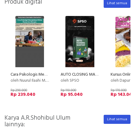
Produk digital
Lihat semua
Cara Psikologis Menciptakan Hidup Damai dan Bahagia
AUTO CLOSING MASTERY
oleh Nuurul Ilaahi M.Psi, Psikolog
oleh SPSO
oleh Dapur Li
Rp 298.800
Rp 118.800
Rp 178.800
Rp 239.040
Rp 95.040
Rp 143.040
Karya A.R.Shohibul Ulum
Lihat semua
lainnya: