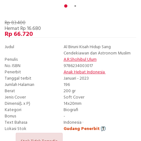
Rp 83.400
Hemat Rp 16.680
Rp 66.720
Judul
Al Biruni Kisah Hidup Sang
Cendekiawan dan Astronom Muslim
Penulis
A.R.Shohibul Ulum
No. ISBN
9786234003017
Penerbit
Anak Hebat Indonesia
Tanggal terbit
Januari - 2023
Jumlah Halaman
196
Berat
200 gr
Jenis Cover
Soft Cover
Dimensi(L x P)
14x20mm
Kategori
Biografi
Bonus
-
Text Bahasa
Indonesia ·
Lokasi Stok
Gudang Penerbit