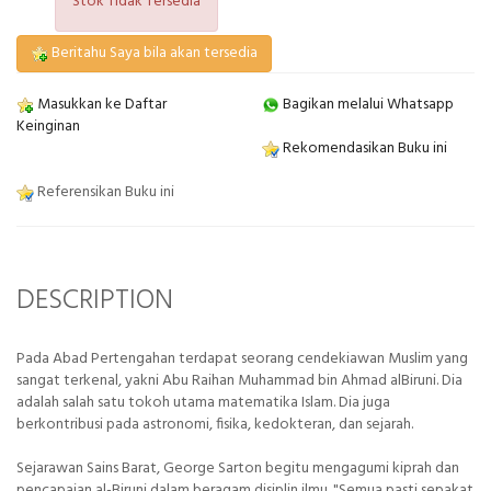
Stok Tidak Tersedia
Beritahu Saya bila akan tersedia
Masukkan ke Daftar
Bagikan melalui Whatsapp
Keinginan
Rekomendasikan Buku ini
Referensikan Buku ini
DESCRIPTION
Pada Abad Pertengahan terdapat seorang cendekiawan Muslim yang
sangat terkenal, yakni Abu Raihan Muhammad bin Ahmad alBiruni. Dia
adalah salah satu tokoh utama matematika Islam. Dia juga
berkontribusi pada astronomi, fisika, kedokteran, dan sejarah.
Sejarawan Sains Barat, George Sarton begitu mengagumi kiprah dan
pencapaian al-Biruni dalam beragam disiplin ilmu. "Semua pasti sepakat