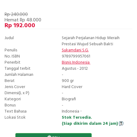
Rp 240.000
Hemat Rp 48.000
Rp 192.000
Judul
Sejarah Perjalanan Hidup Meraih
Prestasi Wujud Sebuah Bakti
Penulis
Sukamdani S.G.
No. ISBN
9789799957061
Penerbit
Bisnis Indonesia
Tanggal terbit
Agustus - 2012
Jumlah Halaman
-
Berat
900 gr
Jenis Cover
Hard Cover
Dimensi(L x P)
-
Kategori
Biografi
Bonus
-
Text Bahasa
Indonesia ··
Lokasi Stok
Stok Tersedia.
(Siap dikirim dalam 24 jam)