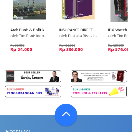
Arah Bisnis & Politik 2010 : Reindustrialisasi
INSURANCE DIRECTORY 2008-2009
oleh Tim Bisnis Indonesia
oleh Pustaka Bisnis Indonesia
oleh Tim Bisnis I
Rp 30.000
Rp 420.000
Rp 720.000
Rp 24.000
Rp 336.000
Rp 576.00