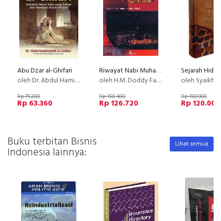
Abu Dzar al-Ghifari
Riwayat Nabi Muhammad Saw dan Tempat-tempat Suci Agama Islam
oleh Dr. Abdul Hamid Judas As-sahhar
oleh H.M. Doddy Fachrurozie, M.S.SH.
oleh Syaikh Mahmud bin Muham
Rp 79.200
Rp 158.400
Rp 150.000
Rp 63.360
Rp 126.720
Rp 120.000
Buku terbitan Bisnis
Lihat semua
Indonesia lainnya: