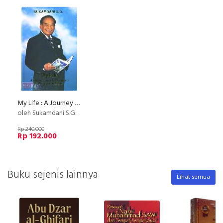
My Life : A Journey to Seize Achievements Dedicated to My Country
oleh Sukamdani S.G.
Rp 240.000
Rp 192.000
Buku sejenis lainnya
Lihat semua