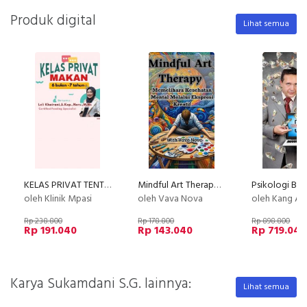
Produk digital
Lihat semua
KELAS PRIVAT TENTANG MAKAN (by Klinik MPASI )
Mindful Art Therapy,Memelihara Kesehatan Mental Melalui Ekspresi Kreatif
Psikologi Bisn
oleh Klinik Mpasi
oleh Vava Nova
oleh Kang Av
Rp 238.800
Rp 178.800
Rp 898.800
Rp 191.040
Rp 143.040
Rp 719.040
Karya Sukamdani S.G. lainnya:
Lihat semua