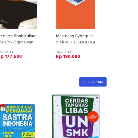
 course Bisnis Kuliner
Mastering Cyberpanel
leh jokki gunawan
oleh MID TEKNOLOGI
p 222.000
Rp 237.600
p 177.600
Rp 190.080
Lihat semua