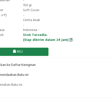
Halaman
-
150 gr
ver
Soft Cover
 x P)
-
Cerita Anak
-
asa
Indonesia ··
tok
Stok Tersedia.
(Siap dikirim dalam 24 jam)
BELI
kan ke Daftar Keinginan
endasikan Buku ini
nsikan Buku ini