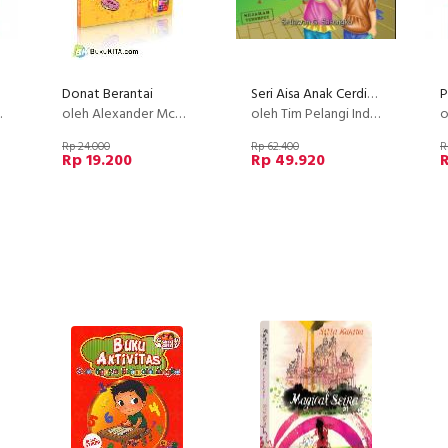
Donat Berantai
Seri Aisa Anak Cerdik - Menyambut Tahun Baru
oleh Alexander McCall Smith
oleh Tim Pelangi Indonesia
ol
Rp 24.000
Rp 62.400
R
Rp 19.200
Rp 49.920