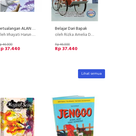
Petualangan ALAN PROFESOR APTA
Belajar Dari Bapak
eh Irhayati Harun & Uda Agus
oleh Rizka Amelia Dewi, dkk
p 46.800
Rp 46.800
Rp 37.440
Rp 37.440
Lihat semua