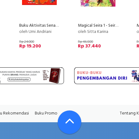
Buku Aktivitas Senangnya Bermain Angka Candy Mandy
Magical Seira 1 - Seira and the Legend of Madriva
oleh Umi Andriani
oleh Sitta Karina
o
Rp 24.000
Rp 46.800
R
Rp 19.200
Rp 37.440
u Rekomendasi
Buku Promo
Tentang 