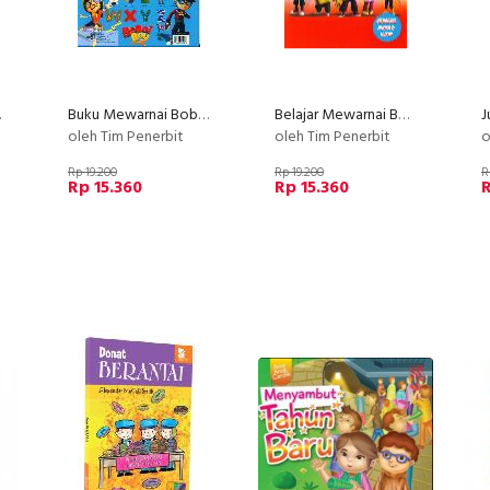
saurus
Buku Mewarnai Boboi Boy
Belajar Mewarnai Boboi Boy Edisi ke-2
oleh Tim Penerbit
oleh Tim Penerbit
o
Rp 19.200
Rp 19.200
R
Rp 15.360
Rp 15.360
R