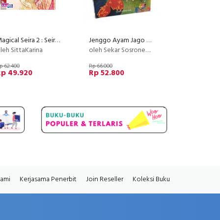
Magical Seira 2 : Seira dan Abels Secret
Jenggo Ayam Jago yang Sombong (Full Color)
leh SittaKarina
oleh Sekar Sosronegoro
p 62.400
Rp 66.000
Rp 49.920
Rp 52.800
Kami
Kerjasama Penerbit
Join Reseller
Koleksi Buku