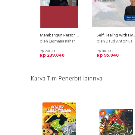
Membangun Personal Branding yang Kuat
Self Healing with Hyp
oleh Lesmana nahar
oleh Daud Antonius
Rp 298.800
Rp 118.800
Rp 239.040
Rp 95.040
Karya Tim Penerbit lainnya: