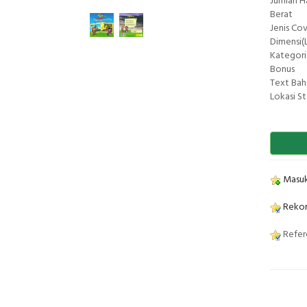
Jumlah 
Berat
Jenis Co
Dimensi(L
Kategori
Bonus
Text Bah
Lokasi S
Masuk
Rekom
Refere