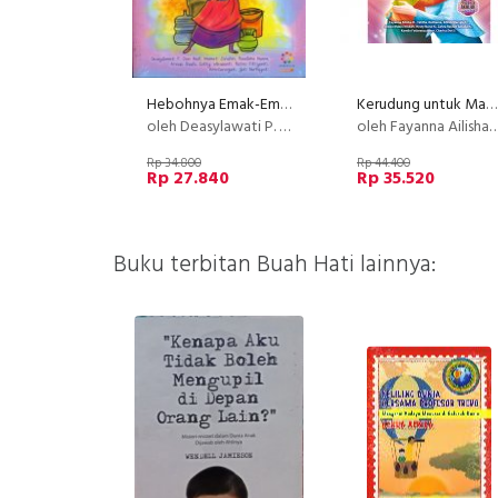
Hebohnya Emak-Emak (Kisah Antologi Inspiratif)
Kerudung untuk Mama
oleh Deasylawati P. dkk.
oleh Fayanna Ailisha Davianny, Talitha Nathania, Afifah Marsyla Fadhilati, Ainun Mubin Misbah Hesty Nur
Rp 34.800
Rp 44.400
Rp 27.840
Rp 35.520
Buku terbitan Buah Hati lainnya: