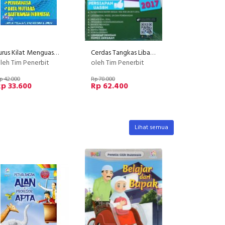
Jurus Kilat Menguasai Sastra Indonesia
Cerdas Tangkas Libas UN SMK 2017
leh Tim Penerbit
oleh Tim Penerbit
p 42.000
Rp 78.000
p 33.600
Rp 62.400
Lihat semua