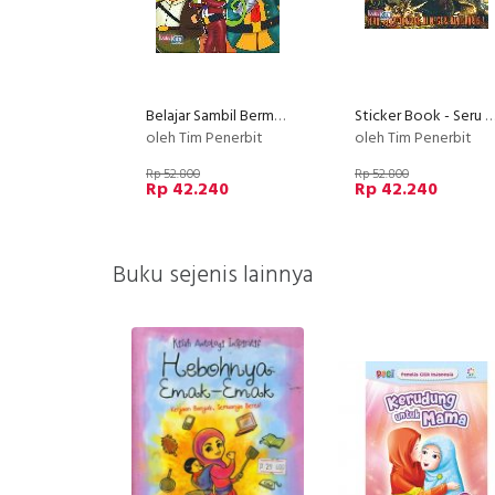
Belajar Sambil Bermain
Sticker Book - Seru Berpetualangan Di Negeri Dino
oleh Tim Penerbit
oleh Tim Penerbit
Rp 52.800
Rp 52.800
Rp 42.240
Rp 42.240
Buku sejenis lainnya