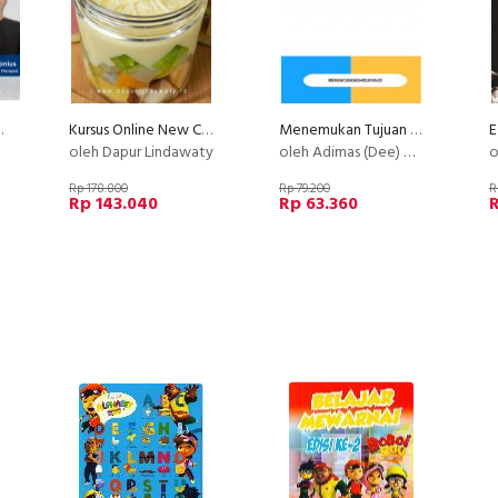
notherapy
Kursus Online New Creamy Salad Buah Philiphine Dapur Lindawaty PU
Menemukan Tujuan Hidup (Life Purpose)
E
oleh Dapur Lindawaty
oleh Adimas (Dee) Wirajayanagara (Lesmana)
o
Rp 178.800
Rp 79.200
R
Rp 143.040
Rp 63.360
R