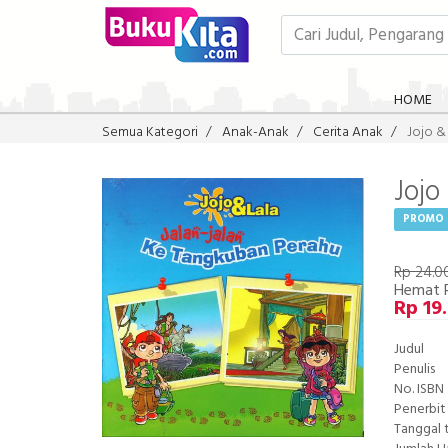
HOME
Semua Kategori
Anak-Anak
Cerita Anak
Jojo &
Jojo
PROMO
Rp 24.0
Hemat 
Rp 19
Judul
Penulis
No. ISBN
Penerbit
Tanggal 