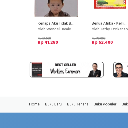
Kenapa Aku Tidak Boleh Mengupil Di Depan Orang Lain?
Benua Afrika - Keliling Dunia Bersama Profesor Trevo 2
oleh Wendell Jamieson
oleh Tathy Ezokanzo
Rp 51.600
Rp 78.000
Rp 41.280
Rp 62.400
Home
Buku Baru
Buku Terlaris
Buku Populer
Buk