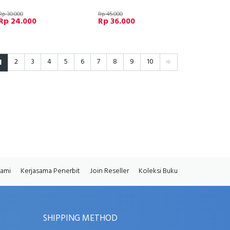
Rp 30.000
Rp 45.000
Rp 24.000
Rp 36.000
1
2
3
4
5
6
7
8
9
10
Kami
Kerjasama Penerbit
Join Reseller
Koleksi Buku
SHIPPING METHOD