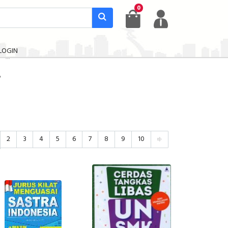
0
LOGIN
T
2
3
4
5
6
7
8
9
10