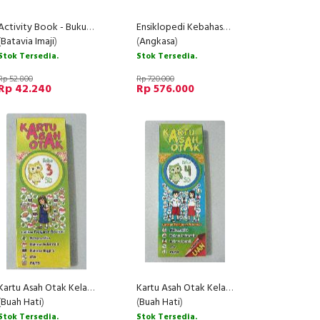
Activity Book - Buku Petualangan Paddle Pop Dinoterra
Ensiklopedi Kebahasaan Indonesia Jilid I-III (HC)
(
Batavia Imaji
)
(
Angkasa
)
Stok Tersedia.
Stok Tersedia.
Rp 52.800
Rp 720.000
Rp 42.240
Rp 576.000
Kartu Asah Otak Kelas 3 SD
Kartu Asah Otak Kelas 4 SD
(
Buah Hati
)
(
Buah Hati
)
Stok Tersedia.
Stok Tersedia.