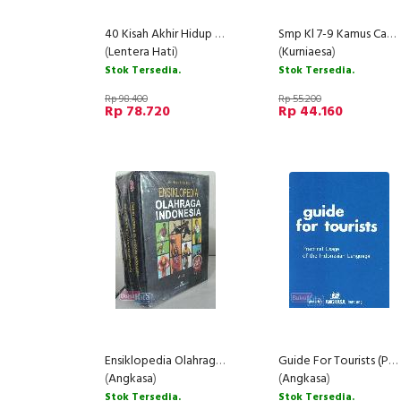
40 Kisah Akhir Hidup Kezaliman Makhluk-Makhluk Allah
Smp Kl 7-9 Kamus Canggih Biologi
(
Lentera Hati
)
(
Kurniaesa
)
Stok Tersedia.
Stok Tersedia.
Rp 98.400
Rp 55.200
Rp 78.720
Rp 44.160
Ensiklopedia Olahraga Indonesia Jilid 1-3 (Hard Cover)
Guide For Tourists (Practical Usage of the Indonesian Language)
(
Angkasa
)
(
Angkasa
)
Stok Tersedia.
Stok Tersedia.