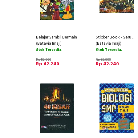
Belajar Sambil Bermain
Sticker Book - Seru Berpetualangan Di Negeri Dinosaurus
(
Batavia Imaji
)
(
Batavia Imaji
)
Stok Tersedia.
Stok Tersedia.
Rp 52.800
Rp 52.800
Rp 42.240
Rp 42.240