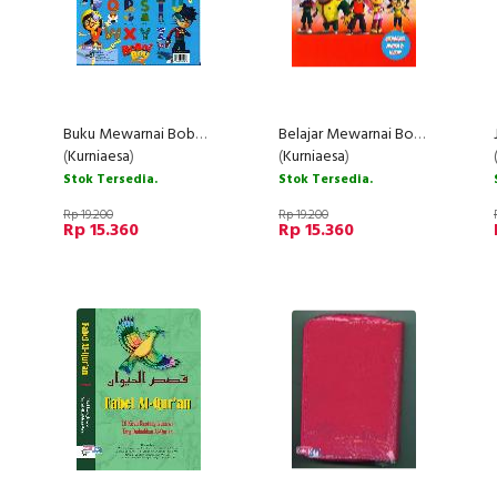
Buku Mewarnai Boboi Boy
Belajar Mewarnai Boboi Boy Edisi ke-2
(
Kurniaesa
)
(
Kurniaesa
)
Stok Tersedia.
Stok Tersedia.
Rp 19.200
Rp 19.200
Rp 15.360
Rp 15.360