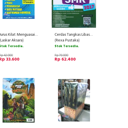
Jurus Kilat Menguasai Sastra Indonesia
Cerdas Tangkas Libas UN SMK 2017
(
Laskar Aksara
)
(
Rexa Pustaka
)
Stok Tersedia.
Stok Tersedia.
Rp 42.000
Rp 78.000
Rp 33.600
Rp 62.400