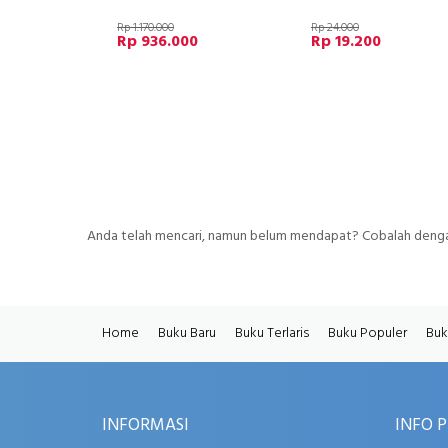
Rp 1.170.000
Rp 24.000
Rp 936.000
Rp 19.200
Anda telah mencari, namun belum mendapat? Cobalah dengan
Home
Buku Baru
Buku Terlaris
Buku Populer
Buk
INFORMASI
INFO 