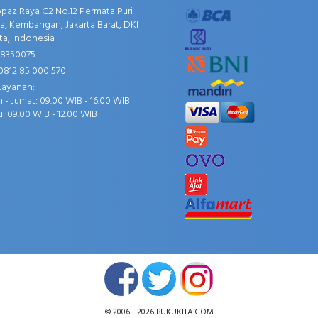
opaz Raya C2 No.12 Permata Puri
, Kembangan, Jakarta Barat, DKI
ta, Indonesia
58350075
0812 85 000 570
Layanan:
 - Jumat: 09.00 WIB - 16.00 WIB
: 09.00 WIB - 12.00 WIB
© 2006 - 2026
BUKUKITA.COM