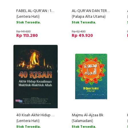
FABEL AL-QUR'AN : 16 Kisah Binatang Istimewa Yang Diabadikan Al-Quran
AL-QUR'AN DAN TERJEMAH RAINBOW (Resleting)
(
Lentera Hati
)
(
Palapa Alta Utama
)
Stok Tersedia.
Stok Tersedia.
Rp 141.600
Rp 62.400
Rp 113.280
Rp 49.920
40 Kisah Akhir Hidup Kezaliman Makhluk-Makhluk Allah
Majmu Al-Ajzaa Bk
(
Lentera Hati
)
(
Salamadani
)
Stok Tersedia.
Stok Tersedia.