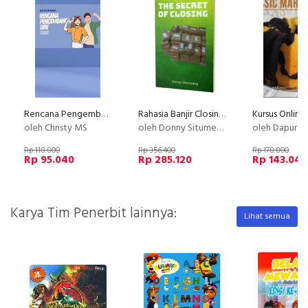
Rencana Pengembangan Diri
Rahasia Banjir Closing Setiap Hari
oleh Christy MS
oleh Donny Situmeang
oleh Dapur Li
Rp 118.800
Rp 356.400
Rp 178.800
Rp 95.040
Rp 285.120
Rp 143.040
Karya Tim Penerbit lainnya:
Lihat semua