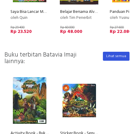
Saya Bisa Lancar Mengenal Menulis Mewarnai Dinosaurus
Belajar Bersama Alvin & Susan: Mengenal & Mewarnai Gambar dari A-Z (Seri 1)
oleh Quin
oleh Tim Penerbit
oleh Yusnu Iman 
Rp 29.400
Rp 60.000
Rp 27.600
Rp 23.520
Rp 48.000
Rp 22.080
Buku terbitan Batavia Imaji
Lihat semua
lainnya:
Activity Book - Buku Petualangan Paddle Pop Dinoterra
Sticker Book - Seru Berpetualangan Di Negeri Dinosaurus