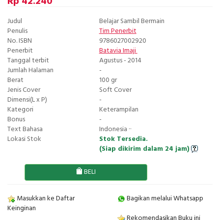
Rp 42.240
Judul
Belajar Sambil Bermain
Penulis
Tim Penerbit
No. ISBN
9786027002920
Penerbit
Batavia Imaji
Tanggal terbit
Agustus - 2014
Jumlah Halaman
-
Berat
100 gr
Jenis Cover
Soft Cover
Dimensi(L x P)
-
Kategori
Keterampilan
Bonus
-
Text Bahasa
Indonesia ··
Lokasi Stok
Stok Tersedia.
(Siap dikirim dalam 24 jam)
BELI
Masukkan ke Daftar
Bagikan melalui Whatsapp
Keinginan
Rekomendasikan Buku ini