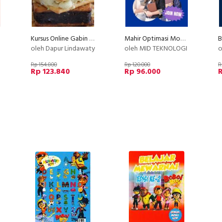
Kursus Online Gabin Fla Dapur Lindawaty PU
Mahir Optimasi Modem Orbit dan Router WIFI
B
oleh Dapur Lindawaty
oleh MID TEKNOLOGI
o
Rp 154.800
Rp 120.000
R
Rp 123.840
Rp 96.000