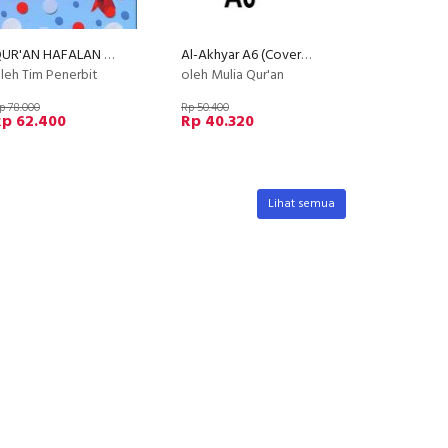
QUR'AN HAFALAN A6 POLKADOT (Hard Cover)
Al-Akhyar A6 (Cover Hitam)
leh Tim Penerbit
oleh Mulia Qur'an
p 78.000
Rp 50.400
Rp 62.400
Rp 40.320
Lihat semua