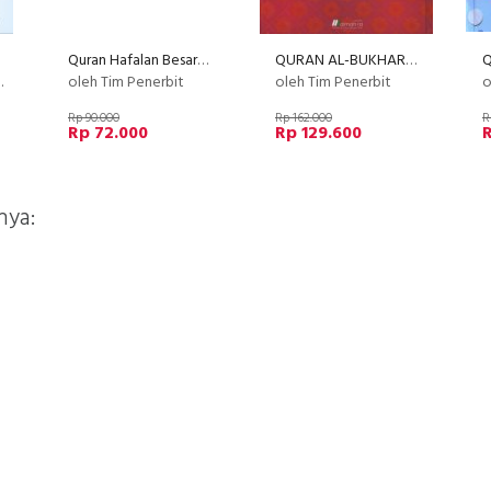
Quran Hafalan Besar hitam
QURAN AL-BUKHARI untuk Mengaji Kalam Ilahi & Mengkaji Sabda Nabi (Hard Cover)
oleh Tim Penerbit
oleh Tim Penerbit
o
Rp 90.000
Rp 162.000
R
Rp 72.000
Rp 129.600
nya: