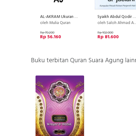
AL-AKRAM Ukuran A5 Per Kata (Cover Merah)
Syaikh Abdul Qodir al-Jaelani: Kumpulan Petuah Ruhani Penjernih Hati (LKIS) (2019)
oleh Mulia Quran
oleh Saloh Ahmad Asy - Syami
Rp 70.200
Rp 102.000
Rp 56.160
Rp 81.600
Buku terbitan Quran Suara Agung lain