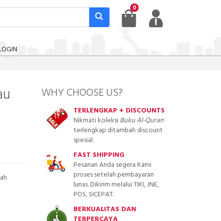
0
LOGIN
au
WHY CHOOSE US?
TERLENGKAP + DISCOUNTS
Nikmati koleksi
Buku Al-Quran
terlengkap ditambah discount
spesial.
FAST SHIPPING
Pesanan Anda segera Kami
proses setelah pembayaran
mah
lunas. Dikirim melalui TIKI, JNE,
POS, SICEPAT.
BERKUALITAS DAN
TERPERCAYA