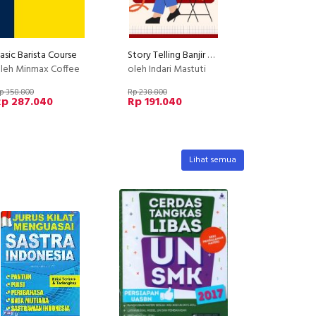
asic Barista Course
Story Telling Banjir Closing
leh Minmax Coffee
oleh Indari Mastuti
p 358.800
Rp 238.800
Rp 287.040
Rp 191.040
Lihat semua