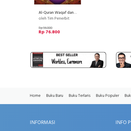
Al-Quran Waqaf dan Ibtida
oleh Tim Penerbit
Rp 96.000
Rp 76.800
Home
Buku Baru
Buku Terlaris
Buku Populer
Buk
INFORMASI
INFO 