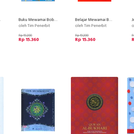
saurus
Buku Mewarnai Boboi Boy
Belajar Mewarnai Boboi Boy Edisi ke-2
oleh Tim Penerbit
oleh Tim Penerbit
o
Rp 19.200
Rp 19.200
R
Rp 15.360
Rp 15.360
R