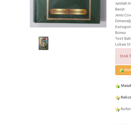
Jumlah 
Berat
Jenis Co
Dimensi(L
Kategori
Bonus
Text Bah
Lokasi S
Stok T
Beri
Masuk
Rekom
Refere