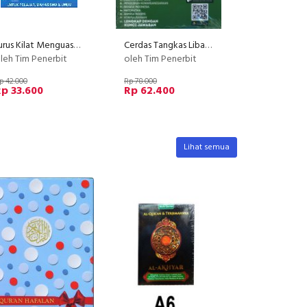
Jurus Kilat Menguasai Sastra Indonesia
Cerdas Tangkas Libas UN SMK 2017
leh Tim Penerbit
oleh Tim Penerbit
p 42.000
Rp 78.000
p 33.600
Rp 62.400
Lihat semua