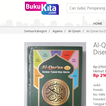
HOME
Semua Kategori
Agama
Al-Quran
Al-Quran ku D
Al-Q
Dise
Rp 270.
Hemat 
Rp 21
Judul
Penulis
No. ISBN
Penerbit
Tanggal 