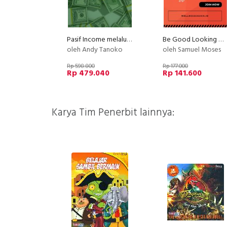
Pasif Income melalui Stock Options
Be Good Looking with : TURUN BERAT BADAN DALAM 30 HARI!
oleh Andy Tanoko
oleh Samuel Moses
Rp 598.800
Rp 177.000
Rp 479.040
Rp 141.600
Karya Tim Penerbit lainnya: