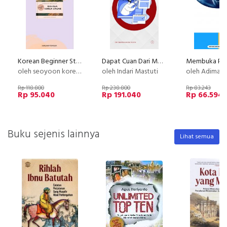
Korean Beginner Step by step Belajar Bahasa Korea Dasar
Dapat Cuan Dari Menulis Quote
oleh seoyoon korean
oleh Indari Mastuti
oleh Adimas (Dee) Wirajayanaga
Rp 118.800
Rp 238.800
Rp 83.243
Rp 95.040
Rp 191.040
Rp 66.594
Buku sejenis lainnya
Lihat semua