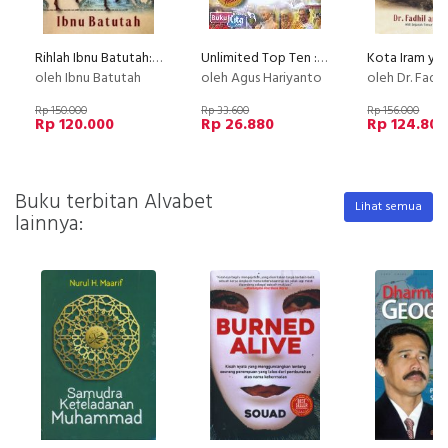
Rihlah Ibnu Batutah: Catatan Perjalanan Sang Musafir Abad Pertengahan
Unlimited Top Ten : Segala yang Serba membuat Anda Membelalakkan Mata
oleh Ibnu Batutah
oleh Agus Hariyanto
oleh Dr. Fadhil a
Rp 150.000
Rp 33.600
Rp 156.000
Rp 120.000
Rp 26.880
Rp 124.800
Buku terbitan Alvabet
Lihat semua
lainnya: