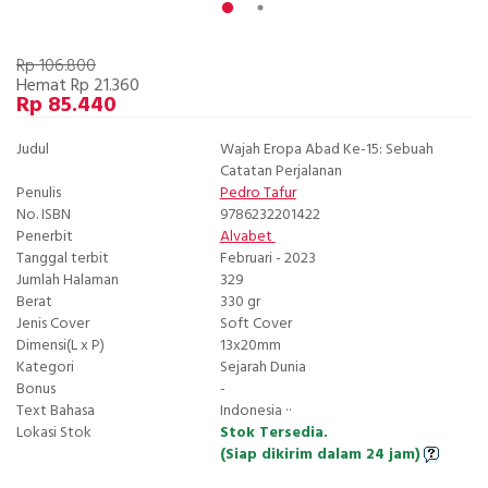
Rp 106.800
Hemat Rp 21.360
Rp 85.440
Judul
Wajah Eropa Abad Ke-15: Sebuah
Catatan Perjalanan
Penulis
Pedro Tafur
No. ISBN
9786232201422
Penerbit
Alvabet
Tanggal terbit
Februari - 2023
Jumlah Halaman
329
Berat
330 gr
Jenis Cover
Soft Cover
Dimensi(L x P)
13x20mm
Kategori
Sejarah Dunia
Bonus
-
Text Bahasa
Indonesia ··
Lokasi Stok
Stok Tersedia.
(Siap dikirim dalam 24 jam)