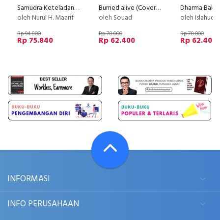
Samudra Keteladanan Muhammad
Burned alive (Cover Baru 2019)
oleh Nurul H. Maarif
oleh Souad
oleh Islahudd
Rp 94.800
Rp 78.000
Rp 78.000
Rp 75.840
Rp 62.400
Rp 62.400
INFORMASI
INFO PERUSAHAAN