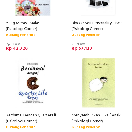
Yang Merasa Malas
Bipolar Seri Personality Disorder Dan Berbagai Hal Tentangnya
(
Psikologi Corner
)
(
Psikologi Corner
)
Gudang Penerbit
Gudang Penerbit
Rp 53.400
Rp 71.400
Rp 42.720
Rp 57.120
Berdamai Dengan Quarter Life Crisis
Menyembuhkan Luka ( Anak Hebat )
(
Psikologi Corner
)
(
Psikologi Corner
)
Gudang Penerbit
Gudang Penerbit