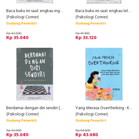
Baca buku ini saat engkau ingin berubah ( Cover Baru )
Baca buku ini saat engkau lelah ( Cover Baru )
(
Psikologi Corner
)
(
Psikologi Corner
)
Gudang Penerbit
Gudang Penerbit
Rp 43.800
Rp 41.400
Rp 35.040
Rp 33.120
Berdamai dengan diri sendiri ( Cover baru )
Yang Merasa Overthinking : Kenapa Masih Memikirkan Hal-Hal Yang Telah Lalu
(
Psikologi Corner
)
(
Psikologi Corner
)
Gudang Penerbit
Gudang Penerbit
Rp 43.800
Rp 54.600
Rp 35.040
Rp 43.680