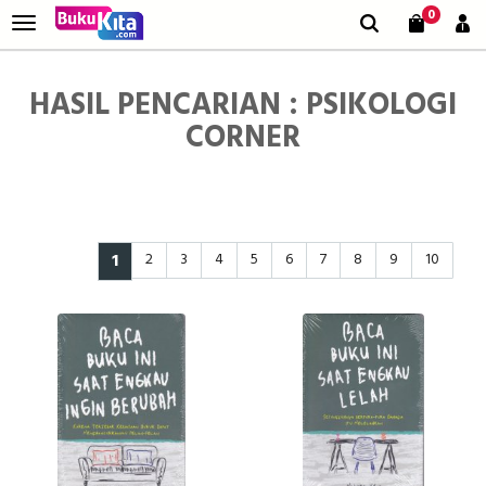
0
HASIL PENCARIAN : PSIKOLOGI
CORNER
1
2
3
4
5
6
7
8
9
10