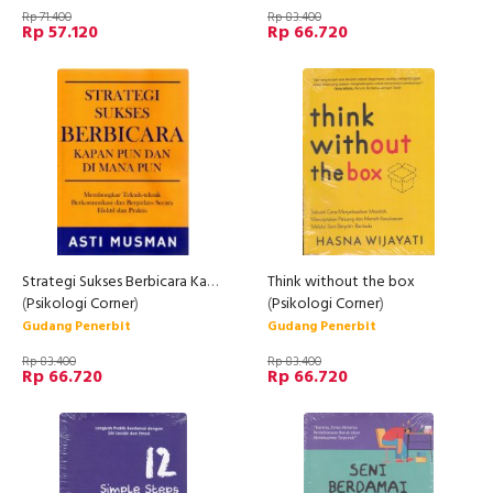
Rp 71.400
Rp 83.400
Rp 57.120
Rp 66.720
Strategi Sukses Berbicara Kapan Pun dan Di Mana Pun
Think without the box
(
Psikologi Corner
)
(
Psikologi Corner
)
Gudang Penerbit
Gudang Penerbit
Rp 83.400
Rp 83.400
Rp 66.720
Rp 66.720