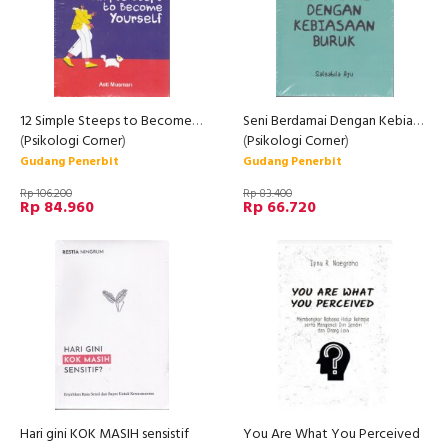
12 Simple Steeps to Become Yourself
Seni Berdamai Dengan Kebiasaan Buruk
(
Psikologi Corner
)
(
Psikologi Corner
)
Gudang Penerbit
Gudang Penerbit
Rp 106.200
Rp 83.400
Rp 84.960
Rp 66.720
Hari gini KOK MASIH sensistif
You Are What You Perceived