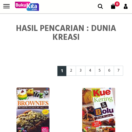
0
HASIL PENCARIAN : DUNIA
KREASI
1
2
3
4
5
6
7