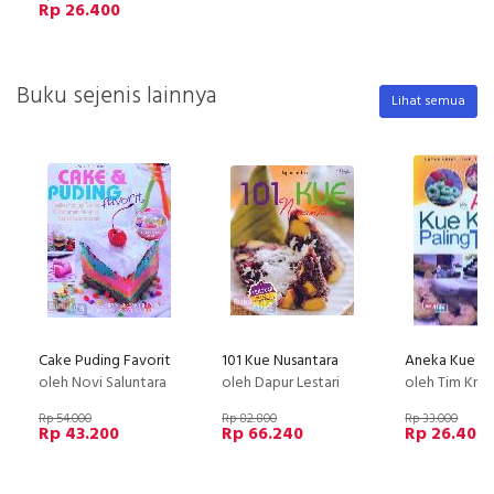
Rp 26.400
Buku sejenis lainnya
Lihat semua
Cake Puding Favorit
101 Kue Nusantara
oleh Novi Saluntara
oleh Dapur Lestari
oleh Tim Kreasi Da
Rp 54.000
Rp 82.800
Rp 33.000
Rp 43.200
Rp 66.240
Rp 26.400