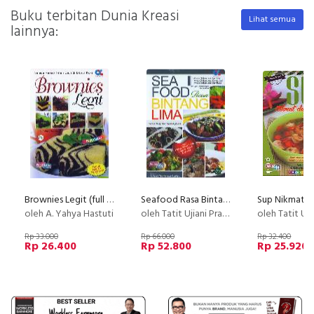
Buku terbitan Dunia Kreasi
Lihat semua
lainnya:
Brownies Legit (full color)
Seafood Rasa Bintang Lima
oleh A. Yahya Hastuti
oleh Tatit Ujiani Prasetyaningsih/Eva Luthfiany
oleh Tatit Ujiani 
Rp 33.000
Rp 66.000
Rp 32.400
Rp 26.400
Rp 52.800
Rp 25.920