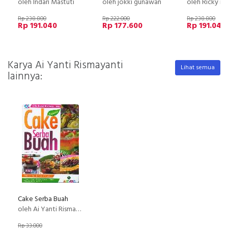
oleh Indari Mastuti
oleh jokki gunawan
oleh Ricky ir
Rp 238.800
Rp 222.000
Rp 238.800
Rp 191.040
Rp 177.600
Rp 191.040
Karya Ai Yanti Rismayanti
Lihat semua
lainnya:
Cake Serba Buah
oleh Ai Yanti Rismayanti
Rp 33.000