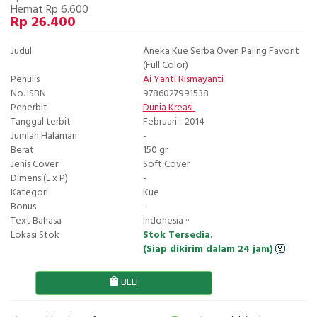
Hemat Rp 6.600
Rp 26.400
Judul
Aneka Kue Serba Oven Paling Favorit
(Full Color)
Penulis
Ai Yanti Rismayanti
No. ISBN
9786027991538
Penerbit
Dunia Kreasi
Tanggal terbit
Februari - 2014
Jumlah Halaman
-
Berat
150 gr
Jenis Cover
Soft Cover
Dimensi(L x P)
-
Kategori
Kue
Bonus
-
Text Bahasa
Indonesia ··
Lokasi Stok
Stok Tersedia.
(Siap dikirim dalam 24 jam)
BELI