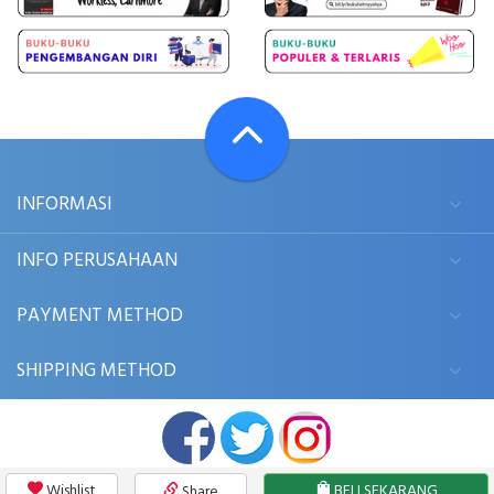
INFORMASI
INFO PERUSAHAAN
PAYMENT METHOD
SHIPPING METHOD
Wishlist
BELI SEKARANG
Share