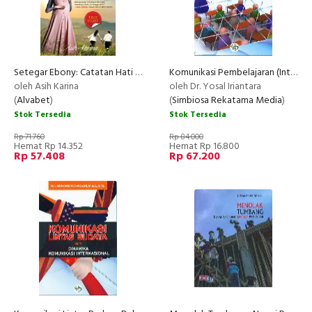
Setegar Ebony: Catatan Hati Seorang Istri yang Dikhianati
Komunikasi Pembelajaran (Interaksi Komunikatif dan Edukatif di Dalam Kelas)
oleh Asih Karina
oleh Dr. Yosal Iriantara
(
Alvabet
)
(
Simbiosa Rekatama Media
)
Stok Tersedia
Stok Tersedia
Rp 71.760
Rp 84.000
Hemat Rp 14.352
Hemat Rp 16.800
Rp 57.408
Rp 67.200