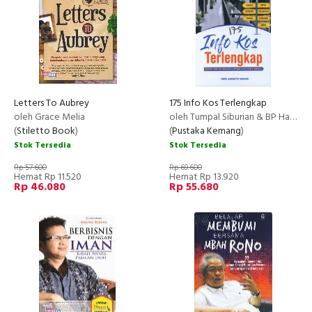
Letters To Aubrey
175 Info Kos Terlengkap
oleh Grace Melia
oleh Tumpal Siburian & BP Habeahan
(
Stiletto Book
)
(
Pustaka Kemang
)
Stok Tersedia
Stok Tersedia
Rp 57.600
Rp 69.600
Hemat Rp 11.520
Hemat Rp 13.920
Rp 46.080
Rp 55.680