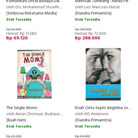
Komunikasi Lintas Budaya Dalam Dinamika Komunikasi Internasional
Menolak Tumbang : Narasi Perempuan Melawan Pemiskinan
oleh Drs. Mohammad Shoelhi, M.B.A.,M.M.
oleh Lies Marcoes-Natsir
(
Simbiosa Rekatama Media
)
(
Diandra Primamitra
)
Stok Tersedia
Stok Tersedia
Rp 86.400
Rp 360.000
Hemat Rp 17.280
Hemat Rp 72.000
Rp 69.120
Rp 288.000
The Single Moms
Kisah Cinta Sejati Angelina Jolie Brad Pitt
oleh Ainun Chomsun, Budiana Indrastuti, Nia Amalia, Rani Rachmani Noediarta
oleh MS Anderson
(
Buah Hati
)
(
Diandra Primamitra
)
Stok Tersedia
Stok Tersedia
Rp 28.800
Rp 84.000