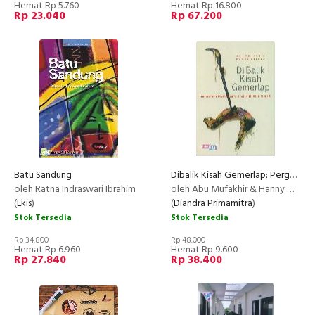
Hemat Rp 5.760
Hemat Rp 16.800
Rp 23.040
Rp 67.200
Batu Sandung
Dibalik Kisah Gemerlap: Pergulatan Gerakan Sosial Di Aceh Sesudah Tsunami
oleh Ratna Indraswari Ibrahim
oleh Abu Mufakhir & Hanny Wijaya
(
Lkis
)
(
Diandra Primamitra
)
Stok Tersedia
Stok Tersedia
Rp 34.800
Rp 48.000
Hemat Rp 6.960
Hemat Rp 9.600
Rp 27.840
Rp 38.400