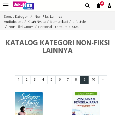
0
Semua Kategori
Non-Fiksi Lainnya
Audiobooks
Kisah Nyata
Komunikasi
Lifestyle
Non-Fiksi Umum
Personal Literature
SMS
KATALOG KATEGORI NON-FIKSI
LAINNYA
1
2
3
4
5
6
7
8
9
10