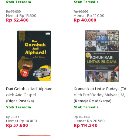
Stok Tersedia
Stok Tersedia
Rp 78.000
Rp 60.000
Hemat Rp 15.600
Hemat Rp 12.000
Rp 62.400
Rp 48.000
Dari Gelobak Jadi Alphard
Komunikasi Lintas Budaya (Edisi Revisi)
oleh Arie Gaspel
oleh Prof.Deddy Mulyana,M,A Ph.D
(
Digna Pustaka
)
(
Remaja Rosdakarya
)
Stok Tersedia
Stok Tersedia
Rp 72.000
Rp 142.800
Hemat Rp 14.400
Hemat Rp 28.560
Rp 57.600
Rp 114.240