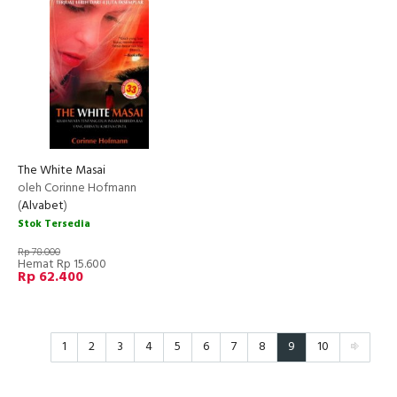
The White Masai
oleh Corinne Hofmann
(
Alvabet
)
Stok Tersedia
Rp 78.000
Hemat Rp 15.600
Rp 62.400
1
2
3
4
5
6
7
8
9
10