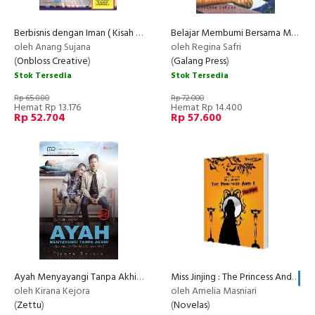
Berbisnis dengan Iman ( Kisah Nyata Pejalan Jauh )
Belajar Membumi Bersama Mbah Rono
oleh Anang Sujana
oleh Regina Safri
(
Onbloss Creative
)
(
Galang Press
)
Stok Tersedia
Stok Tersedia
Rp 65.880
Rp 72.000
Hemat Rp 13.176
Hemat Rp 14.400
Rp 52.704
Rp 57.600
Ayah Menyayangi Tanpa Akhir (edisi Layar Lebar)
Miss Jinjing : The Princess And I
RECOMMENDED
RE
oleh Kirana Kejora
oleh Amelia Masniari
(
Zettu
)
(
Novelas
)