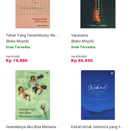
Tuhan Yang Tersembunyi: Renungan dari Balik Aksara
Vipassana
(
Buku Mojok
)
(
Buku Mojok
)
Stok Tersedia.
Stok Tersedia.
Rp 93.600
Rp 108.000
Rp 74.880
Rp 86.400
Seandainya Aku Bisa Menanam Angin
Kekal Untuk Semesta yang Semestinya Lestari