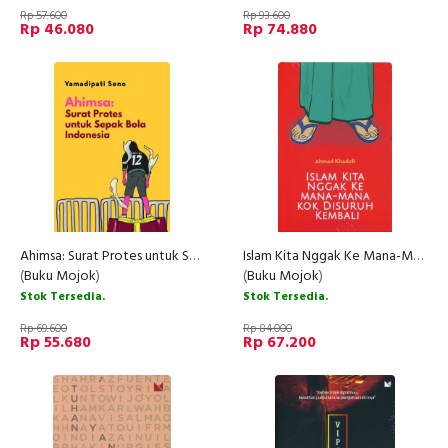
Rp 57.600
Rp 93.600
Rp 46.080
Rp 74.880
Ahimsa: Surat Protes untuk Sepak Bola Indonesia
Islam Kita Nggak Ke Mana-Mana Kok Disuruh Kembali
(
Buku Mojok
)
(
Buku Mojok
)
Stok Tersedia.
Stok Tersedia.
Rp 69.600
Rp 84.000
Rp 55.680
Rp 67.200