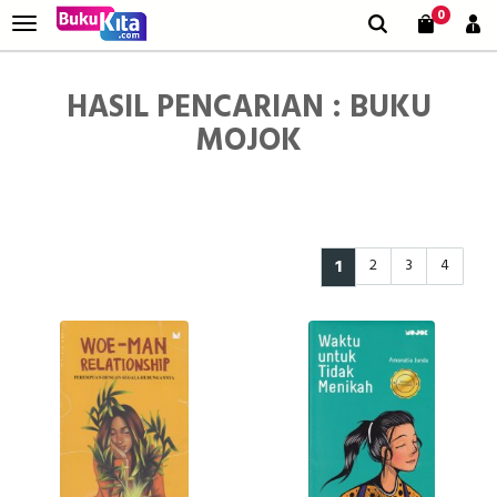
0
HASIL PENCARIAN : BUKU
MOJOK
1
2
3
4