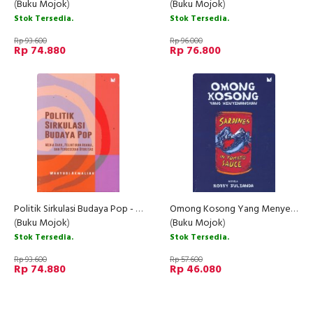
(
Buku Mojok
)
(
Buku Mojok
)
Stok Tersedia.
Stok Tersedia.
Rp 93.600
Rp 96.000
Rp 74.880
Rp 76.800
Politik Sirkulasi Budaya Pop - Media Baru, Pelintiran Agama, dan Pergeseran Otoritas
Omong Kosong Yang Menyenangkan
(
Buku Mojok
)
(
Buku Mojok
)
Stok Tersedia.
Stok Tersedia.
Rp 93.600
Rp 57.600
Rp 74.880
Rp 46.080