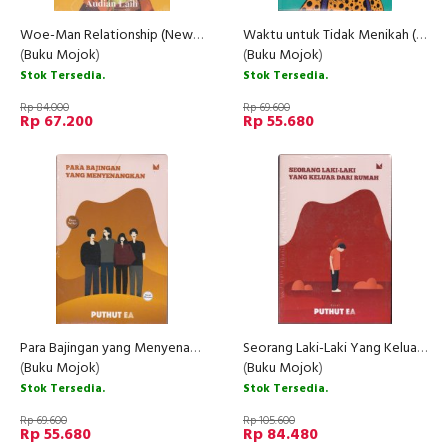
Woe-Man Relationship (New Cover) - Perempuan Dengan Segala Hubungannya
Waktu untuk Tidak Menikah (New Cover)
(
Buku Mojok
)
(
Buku Mojok
)
Stok Tersedia.
Stok Tersedia.
Rp 84.000
Rp 69.600
Rp 67.200
Rp 55.680
Para Bajingan yang Menyenangkan (New Cover)
Seorang Laki-Laki Yang Keluar Dari Rumah (New Cover)
(
Buku Mojok
)
(
Buku Mojok
)
Stok Tersedia.
Stok Tersedia.
Rp 69.600
Rp 105.600
Rp 55.680
Rp 84.480