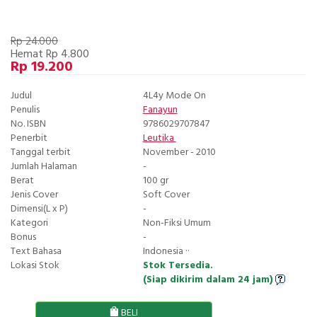
Rp 24.000
Hemat Rp 4.800
Rp 19.200
Judul
4L4y Mode On
Penulis
Fanayun
No. ISBN
9786029707847
Penerbit
Leutika
Tanggal terbit
November - 2010
Jumlah Halaman
-
Berat
100 gr
Jenis Cover
Soft Cover
Dimensi(L x P)
-
Kategori
Non-Fiksi Umum
Bonus
-
Text Bahasa
Indonesia ··
Lokasi Stok
Stok Tersedia.
(Siap dikirim dalam 24 jam)
BELI