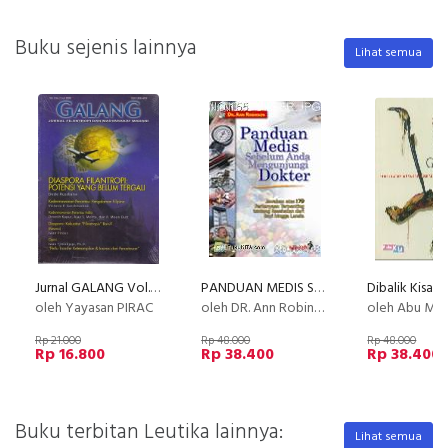
Buku sejenis lainnya
Lihat semua
Jurnal GALANG Vol.3 No. 2 - Juli 2008
PANDUAN MEDIS SEBELUM ANDA MENGUNJUNGI DOKTER
oleh Yayasan PIRAC
oleh DR. Ann Robinson
oleh Abu Mufakhir & Han
Rp 21.000
Rp 48.000
Rp 48.000
Rp 16.800
Rp 38.400
Rp 38.400
Buku terbitan Leutika lainnya:
Lihat semua