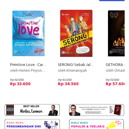
Primitive Love : Cara Dahsyat Membangkitkan Energi Kemesraan
SERONG! Sebab Jalan Hidup Tak Selalu Lurus
oleh Herien Priyono & GenioFam
oleh Krismansyah
oleh Omadi 
Rp 42.000
Rp 43.200
Rp 72.000
Rp 33.600
Rp 34.560
Rp 57.600