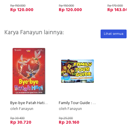
Rp 150.000
Rp 150.000
Rp 178.800
Rp 120.000
Rp 120.000
Rp 143.040
Karya Fanayun lainnya:
Lihat semua
Bye-bye Patah Hati : Tips Berdamai dengan Putus Cinta
Family Tour Guide : Cara Huebat & Huemat Berwisata Keluarga
oleh Fanayun
oleh Fanayun
Rp 38.400
Rp 25.200
Rp 30.720
Rp 20.160