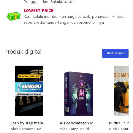
Pengguna Jasa Bukukita.com
LOWEST PRICE
Kami selalu memberikan harga terbaik, penawaran khusus
seperti edisi tanda-tangan dan promo lainnya
Produk digital
Lihat semua
Step by step membuka usaha parfum refill
AI For Whatsapp Marketing
oleh Rahmat LBM
oleh Kampus Visi
oleh Dapur Li