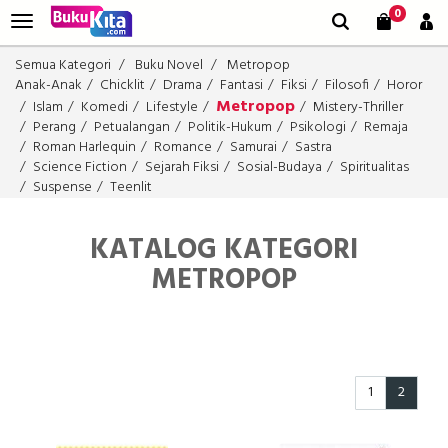
0
Semua Kategori
Buku Novel
Metropop
Anak-Anak
Chicklit
Drama
Fantasi
Fiksi
Filosofi
Horor
Metropop
Islam
Komedi
Lifestyle
Mistery-Thriller
Perang
Petualangan
Politik-Hukum
Psikologi
Remaja
Roman Harlequin
Romance
Samurai
Sastra
Science Fiction
Sejarah Fiksi
Sosial-Budaya
Spiritualitas
Suspense
Teenlit
KATALOG KATEGORI
METROPOP
1
2