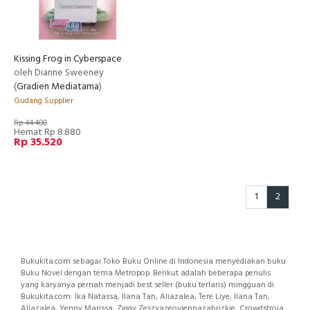
Kissing Frog in Cyberspace
oleh Dianne Sweeney
(
Gradien Mediatama
)
Gudang Supplier
Rp 44.400
Hemat Rp 8.880
Rp 35.520
1
2
Bukukita.com sebagai Toko Buku Online di Indonesia menyediakan buku
Buku Novel dengan tema Metropop. Berikut adalah beberapa penulis
yang karyanya pernah menjadi best seller (buku terlaris) mingguan di
Bukukita.com: Ika Natassa, Ilana Tan, Aliazalea, Tere Liye, Ilana Tan,
Aliazalea, Yenny Marissa, Ziggy Zeszyazeoviennazabrizkie, Crowdstroia