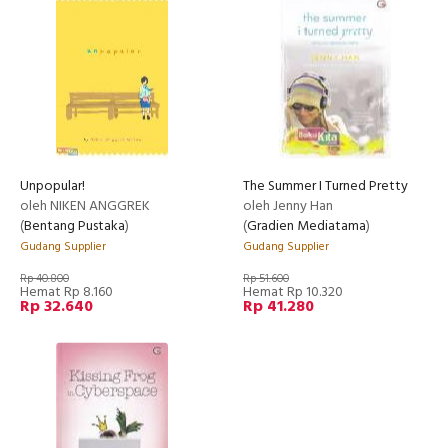
Unpopular!
The Summer I Turned Pretty
oleh NIKEN ANGGREK
oleh Jenny Han
(
Bentang Pustaka
)
(
Gradien Mediatama
)
Gudang Supplier
Gudang Supplier
Rp 40.800
Rp 51.600
Hemat Rp 8.160
Hemat Rp 10.320
Rp 32.640
Rp 41.280