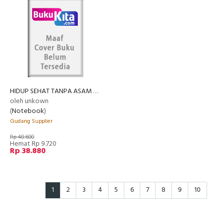
HIDUP SEHAT TANPA ASAM URAT
oleh unkown
(
Notebook
)
Gudang Supplier
Rp 48.600
Hemat Rp 9.720
Rp 38.880
1
2
3
4
5
6
7
8
9
10