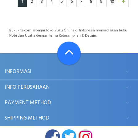
1
2
3
4
5
6
7
8
9
10
Bukukita.com sebagai Toko Buku Online di Indonesia menyediakan buku
Hobi dan Usaha dengan tema Keterampilan & Desain.
INFORMASI
INFO PERUSAHAAN
PAYMENT METHOD
SHIPPING METHOD