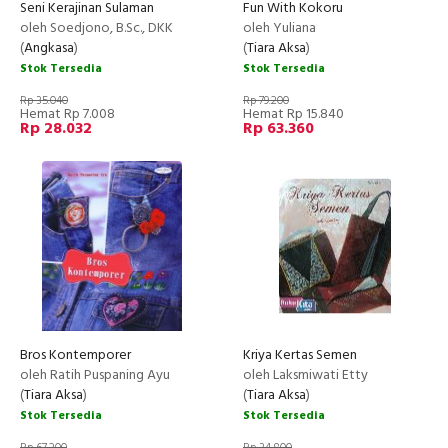
Seni Kerajinan Sulaman
Fun With Kokoru
oleh Soedjono, B.Sc., DKK
oleh Yuliana
(
Angkasa
)
(
Tiara Aksa
)
Stok Tersedia
Stok Tersedia
Rp 35.040
Rp 79.200
Hemat Rp 7.008
Hemat Rp 15.840
Rp 28.032
Rp 63.360
Bros Kontemporer
Kriya Kertas Semen
oleh Ratih Puspaning Ayu
oleh Laksmiwati Etty
(
Tiara Aksa
)
(
Tiara Aksa
)
Stok Tersedia
Stok Tersedia
Rp 67.200
Rp 34.800