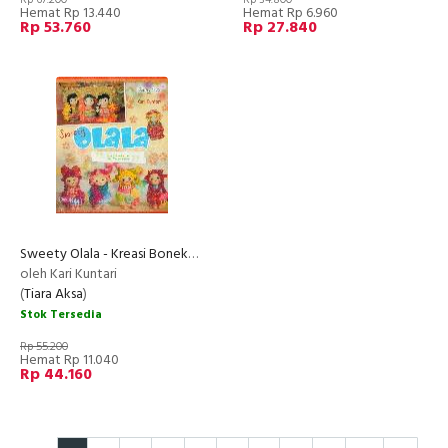
Hemat Rp 13.440
Hemat Rp 6.960
Rp 53.760
Rp 27.840
Sweety Olala - Kreasi Boneka Cute dari Mancanegara
oleh Kari Kuntari
(
Tiara Aksa
)
Stok Tersedia
Rp 55.200
Hemat Rp 11.040
Rp 44.160