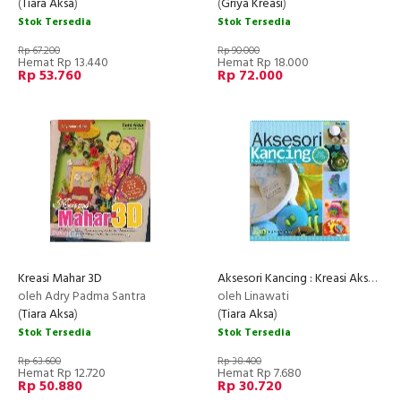
(
Tiara Aksa
)
(
Griya Kreasi
)
Stok Tersedia
Stok Tersedia
Rp 67.200
Rp 90.000
Hemat Rp 13.440
Hemat Rp 18.000
Rp 53.760
Rp 72.000
Kreasi Mahar 3D
Aksesori Kancing : Kreasi Aksesori dari Kancing
oleh Adry Padma Santra
oleh Linawati
(
Tiara Aksa
)
(
Tiara Aksa
)
Stok Tersedia
Stok Tersedia
Rp 63.600
Rp 38.400
Hemat Rp 12.720
Hemat Rp 7.680
Rp 50.880
Rp 30.720