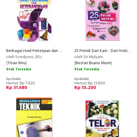
Berbagai Hasil Pekerjaan dan Keterampilan
25 Pernik Dari Kain - Dari Hobi Menjadi Bisnis
oleh Soedjono, BSc.
oleh Sri Mulyani
(
Titian Ilmu
)
(
Bestari Buana Murni
)
Stok Tersedia
Stok Tersedia
Rp 39.600
Rp 69.000
Hemat Rp 7.920
Hemat Rp 13.800
Rp 31.680
Rp 55.200