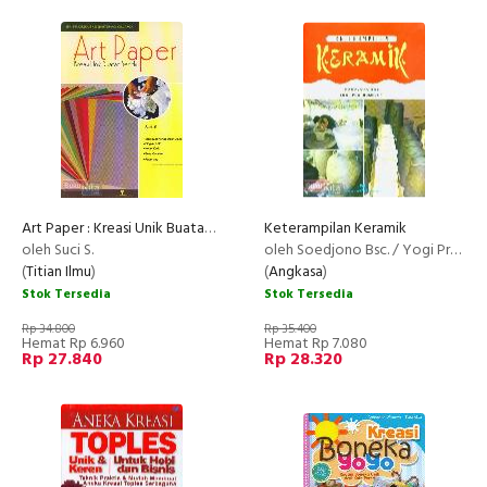
Art Paper : Kreasi Unik Buatan Sendiri
Keterampilan Keramik
oleh Suci S.
oleh Soedjono Bsc. / Yogi Prapnomo, dkk.
(
Titian Ilmu
)
(
Angkasa
)
Stok Tersedia
Stok Tersedia
Rp 34.800
Rp 35.400
Hemat Rp 6.960
Hemat Rp 7.080
Rp 27.840
Rp 28.320