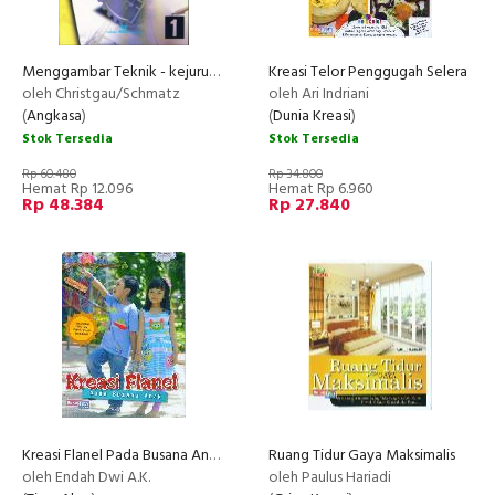
Menggambar Teknik - kejuruan Logam
Kreasi Telor Penggugah Selera
oleh Christgau/Schmatz
oleh Ari Indriani
(
Angkasa
)
(
Dunia Kreasi
)
Stok Tersedia
Stok Tersedia
Rp 60.480
Rp 34.800
Hemat Rp 12.096
Hemat Rp 6.960
Rp 48.384
Rp 27.840
Kreasi Flanel Pada Busana Anak
Ruang Tidur Gaya Maksimalis
oleh Endah Dwi A.K.
oleh Paulus Hariadi