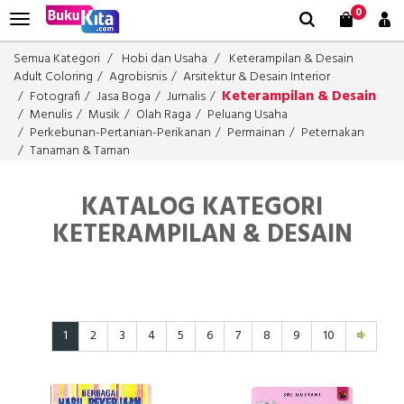
0
Semua Kategori
Hobi dan Usaha
Keterampilan & Desain
Adult Coloring
Agrobisnis
Arsitektur & Desain Interior
Keterampilan & Desain
Fotografi
Jasa Boga
Jurnalis
Menulis
Musik
Olah Raga
Peluang Usaha
Perkebunan-Pertanian-Perikanan
Permainan
Peternakan
Tanaman & Taman
KATALOG KATEGORI
KETERAMPILAN & DESAIN
1
2
3
4
5
6
7
8
9
10