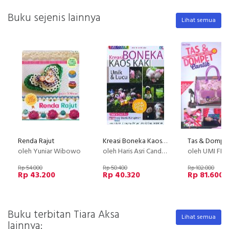
Buku sejenis lainnya
Lihat semua
Renda Rajut
Kreasi Boneka Kaos Kaki Unik & Lucu (Full Color)
oleh Yuniar Wibowo
oleh Haris Asri Candra Dewi
oleh UMI FID
Rp 54.000
Rp 50.400
Rp 102.000
Rp 43.200
Rp 40.320
Rp 81.600
Buku terbitan Tiara Aksa
Lihat semua
lainnya: