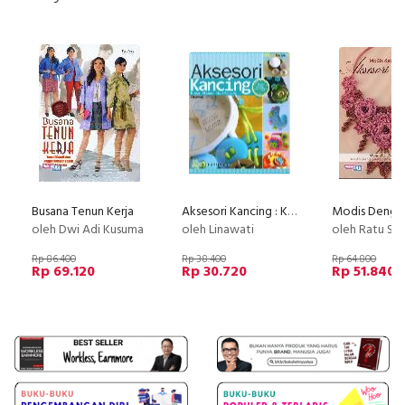
Busana Tenun Kerja
Aksesori Kancing : Kreasi Aksesori dari Kancing
oleh Dwi Adi Kusuma
oleh Linawati
oleh Ratu Sri H
Rp 86.400
Rp 38.400
Rp 64.800
Rp 69.120
Rp 30.720
Rp 51.840