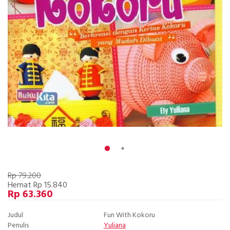
Rp 79.200
Hemat Rp 15.840
Rp 63.360
Judul
Fun With Kokoru
Penulis
Yuliana