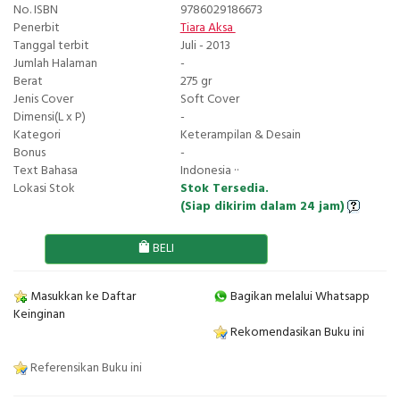
No. ISBN
9786029186673
Penerbit
Tiara Aksa
Tanggal terbit
Juli - 2013
Jumlah Halaman
-
Berat
275 gr
Jenis Cover
Soft Cover
Dimensi(L x P)
-
Kategori
Keterampilan & Desain
Bonus
-
Text Bahasa
Indonesia ··
Lokasi Stok
Stok Tersedia.
(Siap dikirim dalam 24 jam)
BELI
Masukkan ke Daftar
Bagikan melalui Whatsapp
Keinginan
Rekomendasikan Buku ini
Referensikan Buku ini