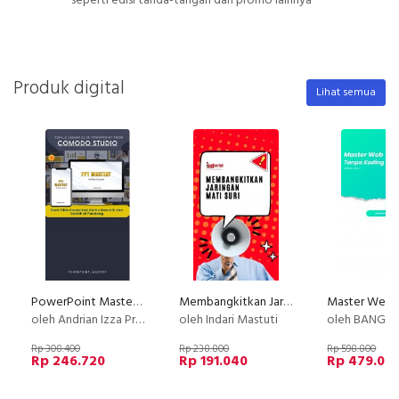
seperti edisi tanda-tangan dan promo lainnya
Produk digital
Lihat semua
PowerPoint Mastery: Membuat Slide PowerPoint yang Menarik
Membangkitkan Jaringan Mati Suri
oleh Andrian Izza Prayudhi
oleh Indari Mastuti
oleh BANGS
Rp 308.400
Rp 238.800
Rp 598.800
Rp 246.720
Rp 191.040
Rp 479.04