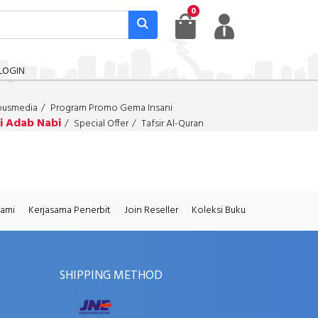
0
LOGIN
busmedia
Program Promo Gema Insani
i Adab Nabi
Special Offer
Tafsir Al-Quran
Kami
Kerjasama Penerbit
Join Reseller
Koleksi Buku
SHIPPING METHOD