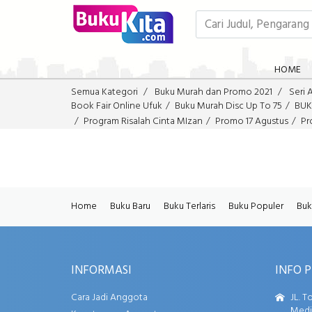
HOME
Semua Kategori
Buku Murah dan Promo 2021
Seri 
Book Fair Online Ufuk
Buku Murah Disc Up To 75
BUK
Program Risalah Cinta MIzan
Promo 17 Agustus
Pr
Home
Buku Baru
Buku Terlaris
Buku Populer
Buk
INFORMASI
INFO 
Cara Jadi Anggota
JL. T
Media