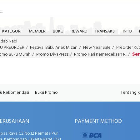
KATEGORI
MEMBER
BUKU
REWARD
TRANSAKSI
INFO
Adab Nabi
U PREORDER
Festival Buku Anak Mizan
New Year Sale
Preorder Ku
Ser
omo Buku Murah
Promo DivaPress
Promo Hari Kemerdekaan RI
u Rekomendasi
Buku Promo
Tentang 
PERUSAHAAN
PAYMENT METHOD
opaz Raya C2 No.12 Permata Puri
, Kembangan, Jakarta Barat, DKI