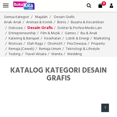
0
Semua Kategori
Majalah
Desain Grafis
Anak-Anak
Animasi & Komik
Bisnis
Busana & Kecantikan
Desain Grafis
Dekorasi
Dokter & Profesi Medis Lain
Entrepreneurship
Film & Musik
Games
Ibu & Anak
Katering & Banquet
Kesehatan
Listrik & Energi
Marketing
Motivasi
Olah Raga
Otomotif
Pria Dewasa
Property
Remaja (Cewek)
Remaja Umum
Teknologi & Lifestyle
Testing
Travel-Wisata
Wanita
Wedding
KATALOG KATEGORI DESAIN
GRAFIS
1