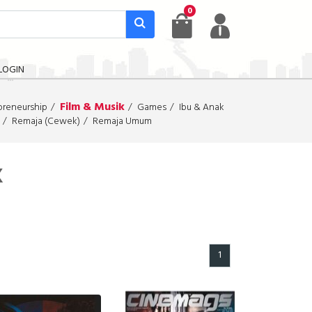
0
LOGIN
Film & Musik
preneurship
Games
Ibu & Anak
Remaja (Cewek)
Remaja Umum
K
1