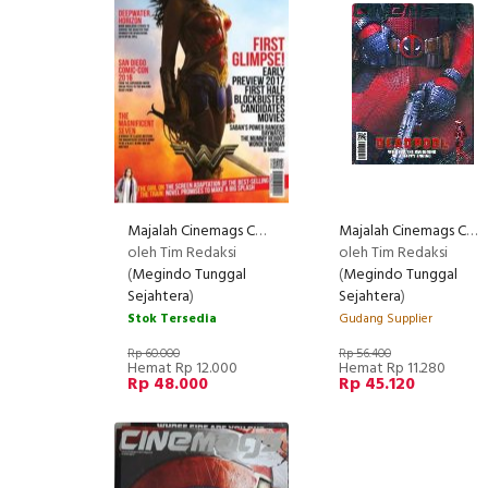
Majalah Cinemags Cover Wonder Woman | Edisi 205 - September 2016
Majalah Cinemags Cover Deadpool | Edisi 198 - Januari 2016
oleh Tim Redaksi
oleh Tim Redaksi
(
Megindo Tunggal
(
Megindo Tunggal
Sejahtera
)
Sejahtera
)
Stok Tersedia
Gudang Supplier
Rp 60.000
Rp 56.400
Hemat Rp 12.000
Hemat Rp 11.280
Rp 48.000
Rp 45.120