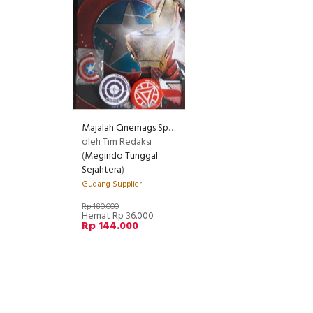
Majalah Cinemags Special Edition Cover Captain America - Civil War | Edisi 201 - Juni 2016
oleh Tim Redaksi
(
Megindo Tunggal
Sejahtera
)
Gudang Supplier
Rp 180.000
Hemat Rp 36.000
Rp 144.000