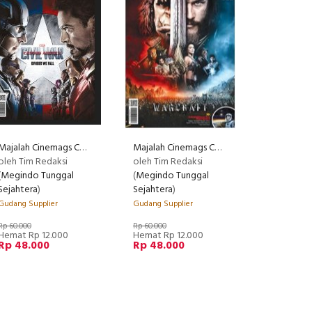
Majalah Cinemags Cover Captain America: Civil War | Edisi 201 - April 2016
Majalah Cinemags Cover Warcraft | Edisi 202 - 2016
oleh Tim Redaksi
oleh Tim Redaksi
(
Megindo Tunggal
(
Megindo Tunggal
Sejahtera
)
Sejahtera
)
Gudang Supplier
Gudang Supplier
Rp 60.000
Rp 60.000
Hemat Rp 12.000
Hemat Rp 12.000
Rp 48.000
Rp 48.000