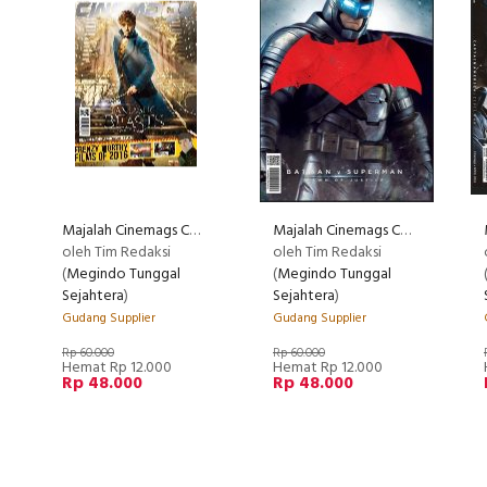
Majalah Cinemags Cover Fantastic Beast and Where to Find Them | Edisi 199 - Februari 2016
Majalah Cinemags Cover Batman vs Superman | Edisi 200 - Maret 2016
oleh Tim Redaksi
oleh Tim Redaksi
(
Megindo Tunggal
(
Megindo Tunggal
Sejahtera
)
Sejahtera
)
Gudang Supplier
Gudang Supplier
Rp 60.000
Rp 60.000
Hemat Rp 12.000
Hemat Rp 12.000
Rp 48.000
Rp 48.000