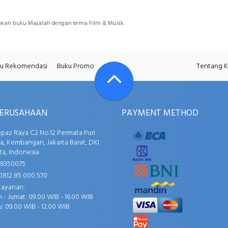
akan buku Majalah dengan tema Film & Musik.
u Rekomendasi
Buku Promo
Tentang 
PERUSAHAAN
PAYMENT METHOD
opaz Raya C2 No.12 Permata Puri
, Kembangan, Jakarta Barat, DKI
ta, Indonesia
58350075
0812 85 000 570
Layanan:
 - Jumat: 09.00 WIB - 16.00 WIB
: 09.00 WIB - 12.00 WIB