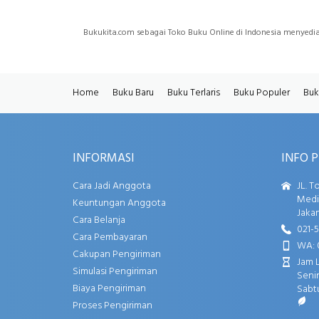
Bukukita.com sebagai Toko Buku Online di Indonesia menyedi
Home
Buku Baru
Buku Terlaris
Buku Populer
Buk
INFORMASI
INFO 
Cara Jadi Anggota
JL. T
Media
Keuntungan Anggota
Jakar
Cara Belanja
021-
Cara Pembayaran
WA: 
Cakupan Pengiriman
Jam 
Simulasi Pengiriman
Senin
Biaya Pengiriman
Sabtu
Proses Pengiriman