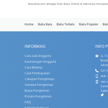
Bukukita.com sebagai Toko Buku Online di Indonesia menyed
Home
Buku Baru
Buku Terlaris
Buku Populer
Buk
INFORMASI
INFO 
Cara Jadi Anggota
JL. T
Media
Keuntungan Anggota
Jakar
Cara Belanja
021-
Cara Pembayaran
WA: 
Cakupan Pengiriman
Jam 
Simulasi Pengiriman
Senin
Biaya Pengiriman
Sabtu
Proses Pengiriman
FAQ