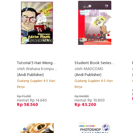
Tutorial 5 Hari Menguasai Adobe Flash CS4
Student Book Series - Adobe Flash CS3 Profesional
oleh Wahana Komputer
oleh MADCOMS
(
Andi Publisher
)
(
Andi Publisher
)
Gudang Supplier 4-5 Hari
Gudang Supplier 4-5 Hari
Kerja
Kerja
Rp 73.200
Rp 54.000
Hemat Rp 14.640
Hemat Rp 10.800
Rp 58.560
Rp 43.200