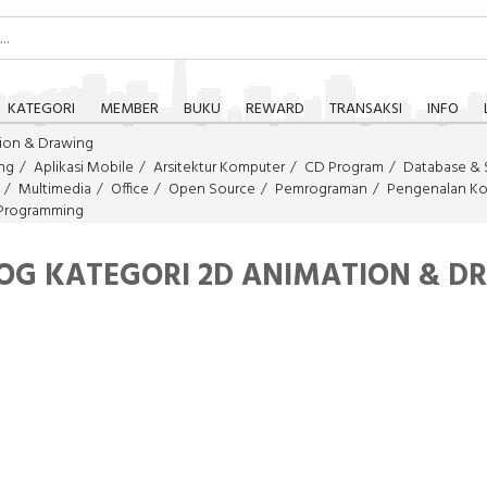
KATEGORI
MEMBER
BUKU
REWARD
TRANSAKSI
INFO
ion & Drawing
ng
Aplikasi Mobile
Arsitektur Komputer
CD Program
Database & 
Multimedia
Office
Open Source
Pemrograman
Pengenalan K
Programming
OG KATEGORI 2D ANIMATION & D