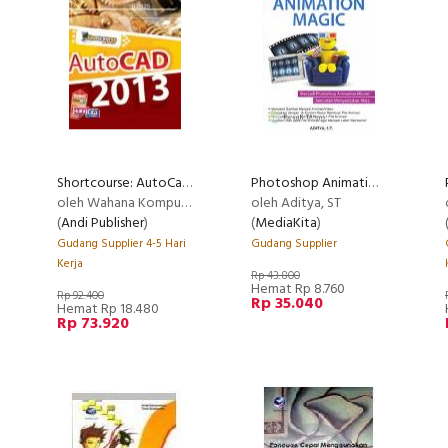
Shortcourse: AutoCad 2013
Photoshop Animation Magic
oleh Wahana Komputer
oleh Aditya, ST
(
Andi Publisher
)
(
MediaKita
)
Gudang Supplier 4-5 Hari
Gudang Supplier
Kerja
Rp 43.800
Hemat Rp 8.760
Rp 92.400
Rp 35.040
Hemat Rp 18.480
Rp 73.920