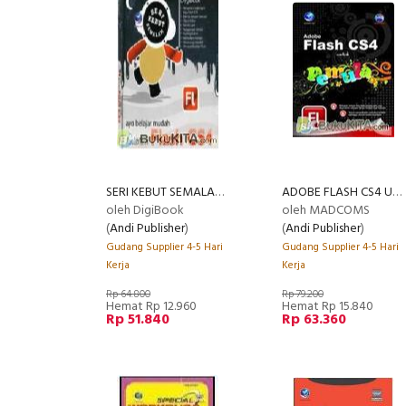
SERI KEBUT SEMALAM - AYO BELAJAR MUDAH ANIMASI FLASH CS4
ADOBE FLASH CS4 UNTUK PEMULA
oleh DigiBook
oleh MADCOMS
(
Andi Publisher
)
(
Andi Publisher
)
Gudang Supplier 4-5 Hari
Gudang Supplier 4-5 Hari
Kerja
Kerja
Rp 64.800
Rp 79.200
Hemat Rp 12.960
Hemat Rp 15.840
Rp 51.840
Rp 63.360