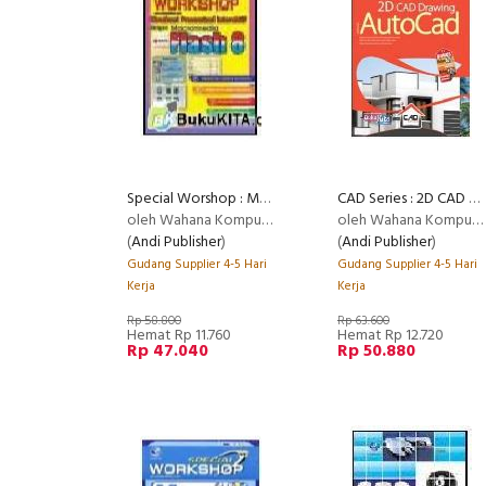
Special Worshop : Membuat Presentasi Interaktif dengan Macromedia Flash 8
CAD Series : 2D CAD Drawing dengan AutoCAD
oleh Wahana Komputer
oleh Wahana Komputer
(
Andi Publisher
)
(
Andi Publisher
)
Gudang Supplier 4-5 Hari
Gudang Supplier 4-5 Hari
Kerja
Kerja
Rp 58.800
Rp 63.600
Hemat Rp 11.760
Hemat Rp 12.720
Rp 47.040
Rp 50.880