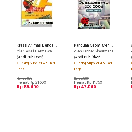
Kreasi Animasi Dengan Anime Studio Pro
Panduan Cepat Menggunakan Dreamweaver MX 2004 untuk Pemula
oleh Arief Dermawan Dan
oleh Janner Simarmata
(
Andi Publisher
)
(
Andi Publisher
)
Gudang Supplier 4-5 Hari
Gudang Supplier 4-5 Hari
Kerja
Kerja
Rp 108.000
Rp 58.800
Hemat Rp 21.600
Hemat Rp 11.760
Rp 86.400
Rp 47.040