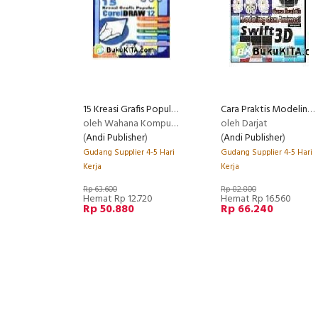
15 Kreasi Grafis Populer CorelDRAW 12
Cara Praktis Modeling dan Animasi dengan Swift 3D
oleh Wahana Komputer
oleh Darjat
(
Andi Publisher
)
(
Andi Publisher
)
Gudang Supplier 4-5 Hari
Gudang Supplier 4-5 Hari
Kerja
Kerja
Rp 63.600
Rp 82.800
Hemat Rp 12.720
Hemat Rp 16.560
Rp 50.880
Rp 66.240