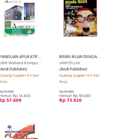
PANDUAN APLIKATIF DAN SOLUSI - DESAIN GEDUNG DAN BANGUNAN DENGAN ARCHICAD 13
BISNIS IKLAN DENGAN ADOBE PHOTOSHOP CS4 DAN CORELDRAW X4
oleh Wahana Komputer
oleh Elcom
(
Andi Publisher
)
(
Andi Publisher
)
Gudang Supplier 4-5 Hari
Gudang Supplier 4-5 Hari
Kerja
Kerja
Rp 72.000
Rp 92.400
Hemat Rp 14.400
Hemat Rp 18.480
Rp 57.600
Rp 73.920