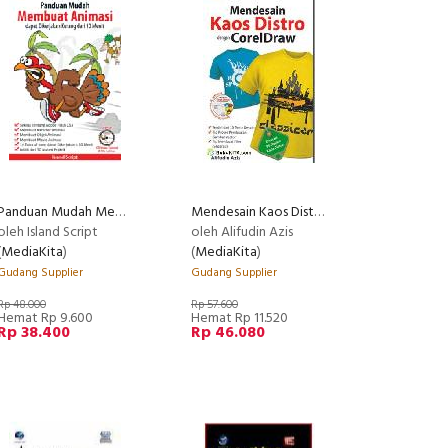
Panduan Mudah Membuat Animasi
Mendesain Kaos Distro dengan CorelDraw
oleh Island Script
oleh Alifudin Azis
(
MediaKita
)
(
MediaKita
)
Gudang Supplier
Gudang Supplier
Rp 48.000
Rp 57.600
Hemat Rp 9.600
Hemat Rp 11.520
Rp 38.400
Rp 46.080