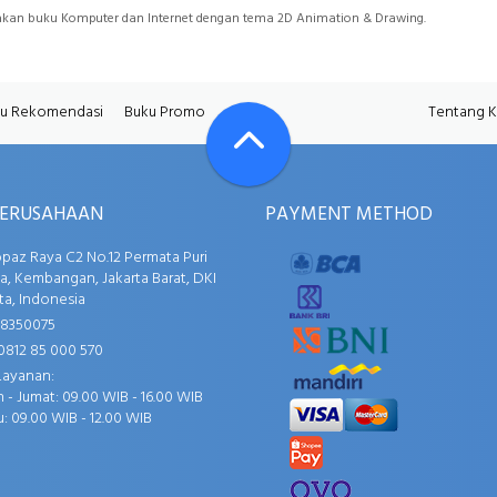
iakan buku Komputer dan Internet dengan tema 2D Animation & Drawing.
u Rekomendasi
Buku Promo
Tentang 
PERUSAHAAN
PAYMENT METHOD
opaz Raya C2 No.12 Permata Puri
, Kembangan, Jakarta Barat, DKI
ta, Indonesia
58350075
0812 85 000 570
Layanan:
 - Jumat: 09.00 WIB - 16.00 WIB
: 09.00 WIB - 12.00 WIB