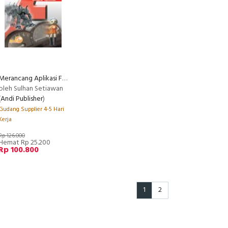
Merancang Aplikasi Flash Secara Optimal
oleh Sulhan Setiawan
(
Andi Publisher
)
Gudang Supplier 4-5 Hari
Kerja
Rp 126.000
Hemat Rp 25.200
Rp 100.800
1
2