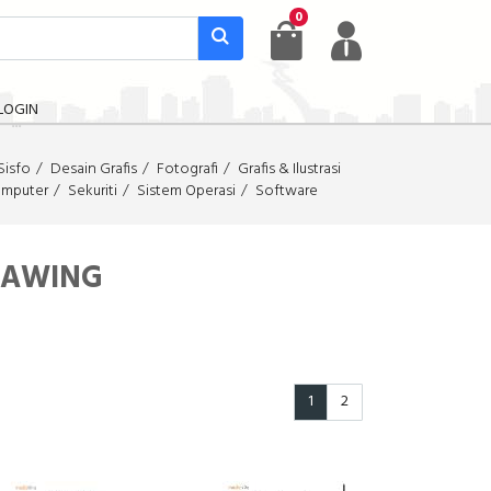
0
LOGIN
Sisfo
Desain Grafis
Fotografi
Grafis & Ilustrasi
omputer
Sekuriti
Sistem Operasi
Software
RAWING
1
2