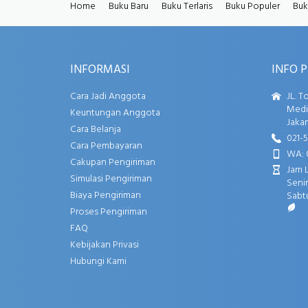
Home
Buku Baru
Buku Terlaris
Buku Populer
Buk
INFORMASI
INFO 
Cara Jadi Anggota
JL. T
Media
Keuntungan Anggota
Jakar
Cara Belanja
021-
Cara Pembayaran
WA: 
Cakupan Pengiriman
Jam 
Simulasi Pengiriman
Senin
Biaya Pengiriman
Sabtu
Proses Pengiriman
FAQ
Kebijakan Privasi
Hubungi Kami