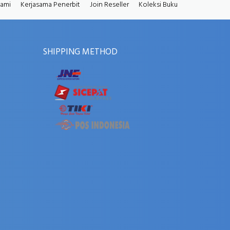
Kami
Kerjasama Penerbit
Join Reseller
Koleksi Buku
SHIPPING METHOD