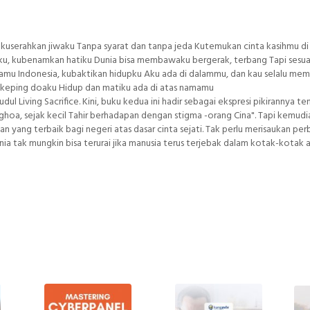
userahkan jiwaku Tanpa syarat dan tanpa jeda Kutemukan cinta kasihmu di
, kubenamkan hatiku Dunia bisa membawaku bergerak, terbang Tapi sesua
u Indonesia, kubaktikan hidupku Aku ada di dalammu, dan kau selalu memi
ap keping doaku Hidup dan matiku ada di atas namamu
udul Living Sacrifice. Kini, buku kedua ini hadir sebagai ekspresi pikirannya t
hoa, sejak kecil Tahir berhadapan dengan stigma -orang Cina". Tapi kemudia
n yang terbaik bagi negeri atas dasar cinta sejati. Tak perlu merisaukan pe
ia tak mungkin bisa terurai jika manusia terus terjebak dalam kotak-kotak 