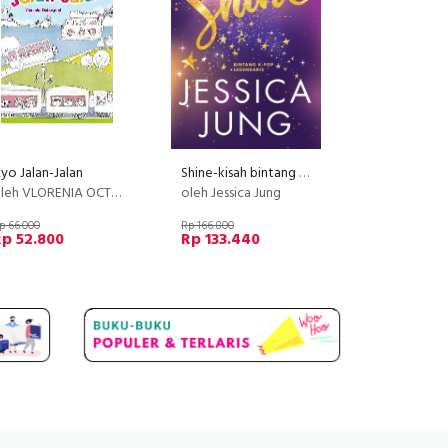
yo Jalan-Jalan
Shine-kisah bintang K-Pop legendaris dan paling terkenal di Korea
leh VLORENIA OCTAVYANI
oleh Jessica Jung
p 66.000
Rp 166.800
p 52.800
Rp 133.440