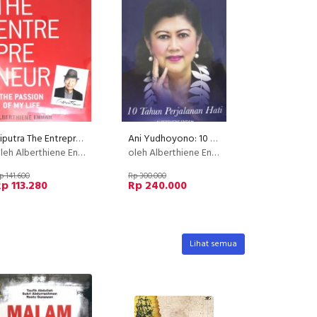
Ciputra The Entrepreneuer
Ani Yudhoyono: 10 Tahun Perjalanan Hati
leh Alberthiene Endah
oleh Alberthiene Endah
p 141.600
Rp 300.000
p 113.280
Rp 240.000
Lihat semua