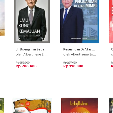
rapan
dr. Boenjamin Setiawan, Ph.D.: Ilmu Kunci Kemajuan
Perjuangan Di Atas Mimpi
oleh Alberthiene Endah
oleh Alberthiene Endah
o
Rp 258.000
Rp 237.600
R
Rp 206.400
Rp 190.080
R