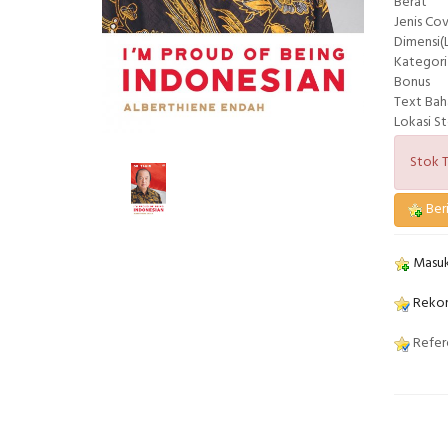
Berat
Jenis Co
Dimensi(L
Kategori
Bonus
Text Bah
Lokasi S
Stok T
Beri
Masuk
Rekom
Refere