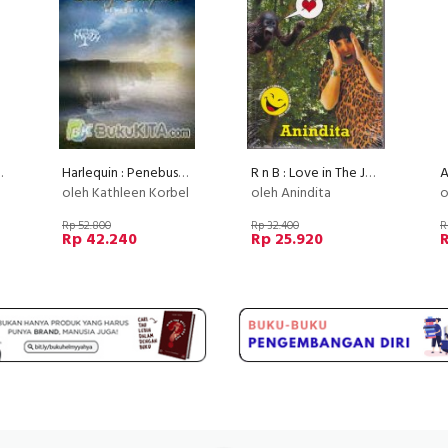
itomo (Bonus Dvd)
Harlequin : Penebusan - Deadly Redemption (Disc 50%)
R n B : Love in The Jungle
A
oleh Kathleen Korbel
oleh Anindita
o
Rp 52.800
Rp 32.400
R
Rp 42.240
Rp 25.920
R