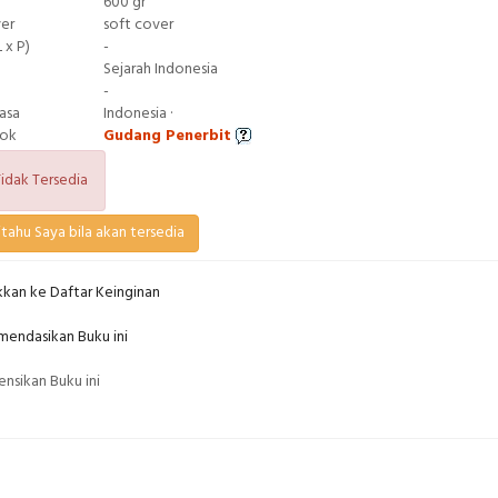
600 gr
ver
soft cover
 x P)
-
Sejarah Indonesia
-
asa
Indonesia ·
tok
Gudang Penerbit
idak Tersedia
tahu Saya bila akan tersedia
kan ke Daftar Keinginan
endasikan Buku ini
nsikan Buku ini