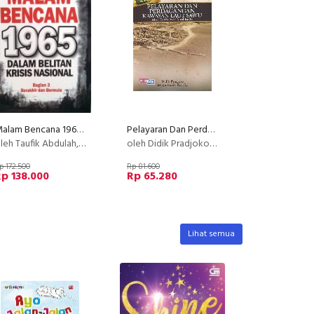
Malam Bencana 1965 Bagian 3 (Disc 50%)
Pelayaran Dan Perdagangan Kawasan Laut Sawu (Abad Ke018-Awal Abad Ke-20)
h Taufik Abdulah, Sukri Abdurrachman, Restu Gunawan
oleh Didik Pradjoko & Friska Indah Kartika
p 172.500
Rp 81.600
p 138.000
Rp 65.280
Lihat semua