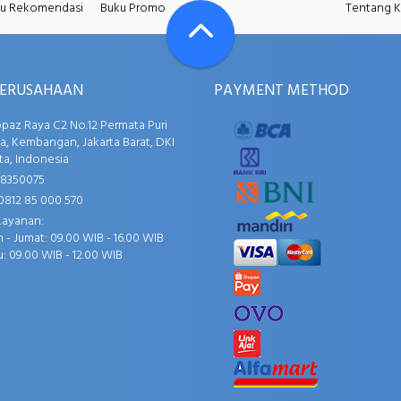
u Rekomendasi
Buku Promo
Tentang 
PERUSAHAAN
PAYMENT METHOD
opaz Raya C2 No.12 Permata Puri
, Kembangan, Jakarta Barat, DKI
ta, Indonesia
58350075
0812 85 000 570
Layanan:
 - Jumat: 09.00 WIB - 16.00 WIB
: 09.00 WIB - 12.00 WIB