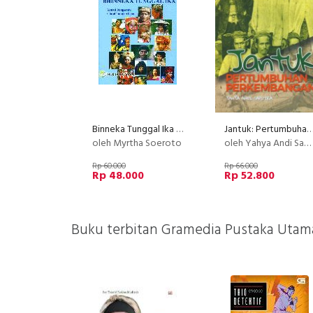
Binneka Tunggal Ika : Kenali Bangsamu Cintai Tanah Airmu
Jantuk: Pertumbuhan dan Perkemba
oleh Myrtha Soeroto
oleh Yahya Andi Saputra
Rp 60.000
Rp 66.000
Rp 48.000
Rp 52.800
Buku terbitan Gramedia Pustaka Utama