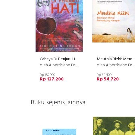
Cahaya Di Penjuru HATI - Based On True Story
Meuthia Rizki: Memeluk Mimpi, Mendayung Ha
oleh Alberthiene Endah
oleh Alberthiene Endah
Rp 159.000
Rp 68.400
Rp 127.200
Rp 54.720
Buku sejenis lainnya