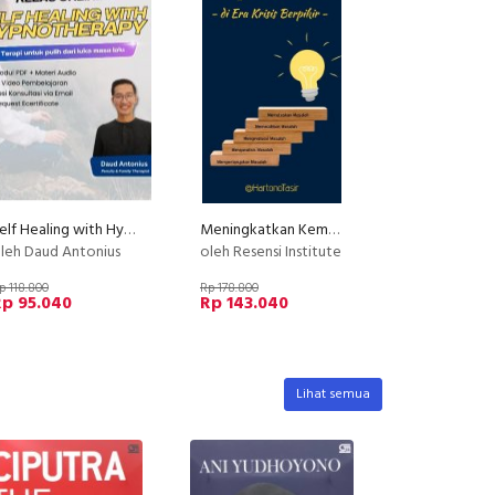
Self Healing with Hypnotherapy
Meningkatkan Kemampuan Berpikir Kritis
leh Daud Antonius
oleh Resensi Institute
p 118.800
Rp 178.800
Rp 95.040
Rp 143.040
Lihat semua