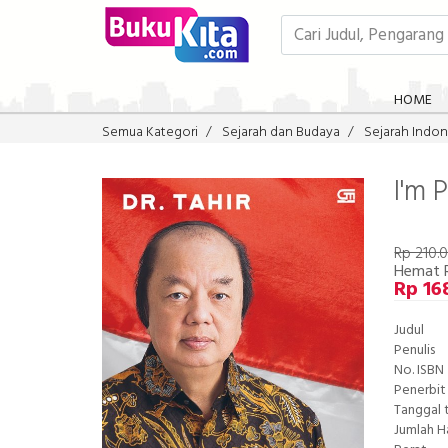
HOME
Semua Kategori
Sejarah dan Budaya
Sejarah Indon
I'm 
Rp 210.
Hemat 
Rp 16
Judul
Penulis
No. ISBN
Penerbit
Tanggal 
Jumlah 