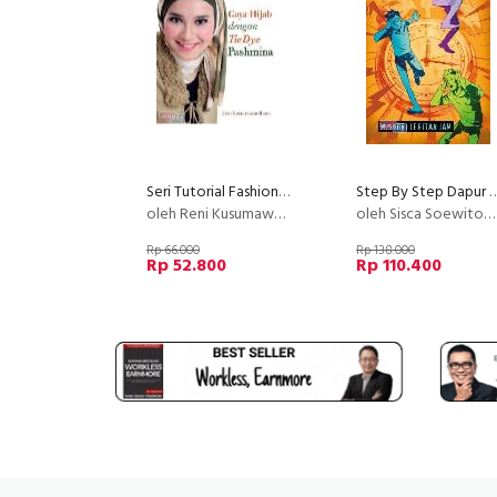
Seri Tutorial Fashion Musilmah : Gaya Hijab dengan Tie Dye Pashmina
Step By Step Dapur Cookies Sisca Soew
oleh Reni Kusumawardhani
oleh Sisca Soewitomo
Rp 66.000
Rp 138.000
Rp 52.800
Rp 110.400