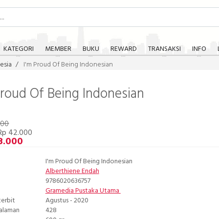
KATEGORI
MEMBER
BUKU
REWARD
TRANSAKSI
INFO
esia
I'm Proud Of Being Indonesian
Proud Of Being Indonesian
000
Rp 42.000
8.000
I'm Proud Of Being Indonesian
Alberthiene Endah
9786020636757
Gramedia Pustaka Utama
terbit
Agustus - 2020
Halaman
428