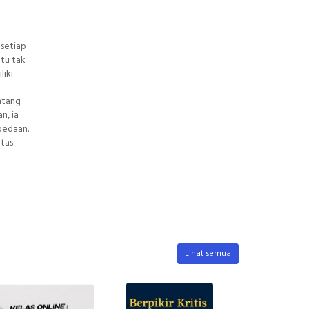
 setiap
tu tak
liki
entang
n, ia
rbedaan.
atas
Lihat semua