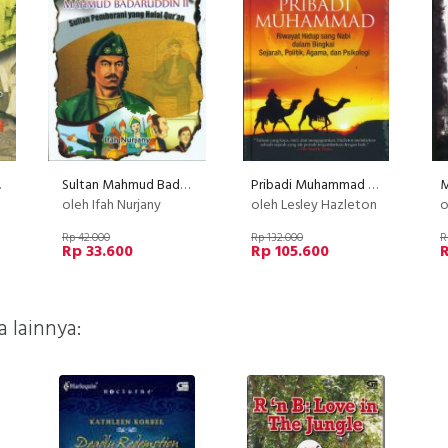
ngan
Sultan Mahmud Badaruddin II: Sultan Pemberani yang Hafal Quran
Pribadi Muhammad - Hard Cover
oleh Ifah Nurjany
oleh Lesley Hazleton
ole
Rp 42.000
Rp 132.000
R
Rp 33.600
Rp 105.600
R
 lainnya: