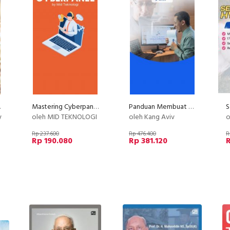
ty PU
Mastering Cyberpanel
Panduan Membuat Kursus Online Terlengkap di Indonesia
y
oleh MID TEKNOLOGI
oleh Kang Aviv
o
Rp 237.600
Rp 476.400
R
Rp 190.080
Rp 381.120