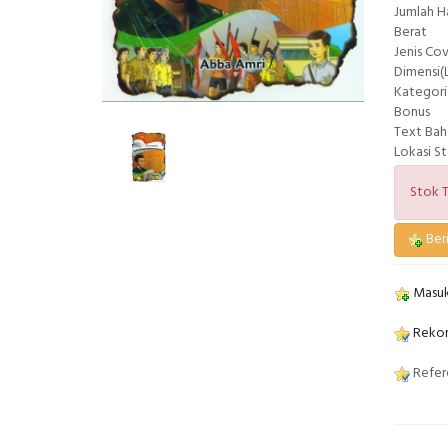
Jumlah 
Berat
Jenis Co
Dimensi(L
Kategori
Bonus
Text Bah
Lokasi S
Stok T
Beri
Masuk
Rekom
Refere