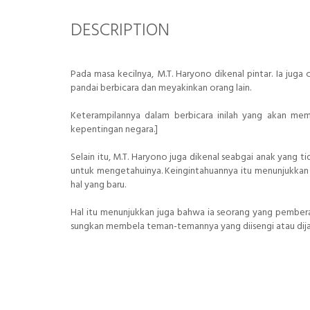
DESCRIPTION
Pada masa kecilnya, M.T. Haryono dikenal pintar. Ia juga
pandai berbicara dan meyakinkan orang lain.
Keterampilannya dalam berbicara inilah yang akan me
kepentingan negara.]
Selain itu, M.T. Haryono juga dikenal seabgai anak yang t
untuk mengetahuinya. Keingintahuannya itu menunjukkan b
hal yang baru.
Hal itu menunjukkan juga bahwa ia seorang yang pember
sungkan membela teman-temannya yang diisengi atau dijail