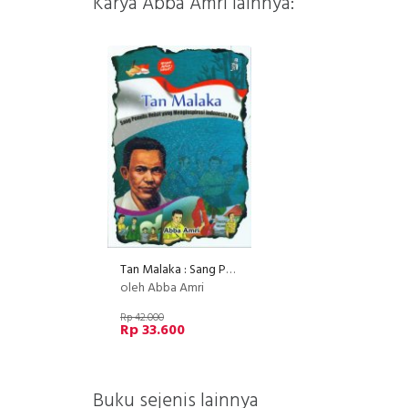
Karya Abba Amri lainnya:
Tan Malaka : Sang Penulis Hebat yang Menginspirasi Indonesia Raya
oleh Abba Amri
Rp 42.000
Rp 33.600
Buku sejenis lainnya