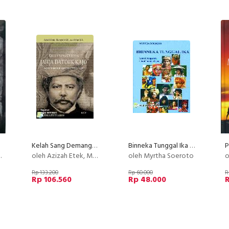
Kelah Sang Demang Jahja Datoek
Binneka Tunggal Ika : Kenali Bangsamu Cintai Tanah Airmu
oleh Azizah Etek, Mursyid A.M., dan Arfan B.R
oleh Myrtha Soeroto
o
Rp 133.200
Rp 60.000
R
Rp 106.560
Rp 48.000
R