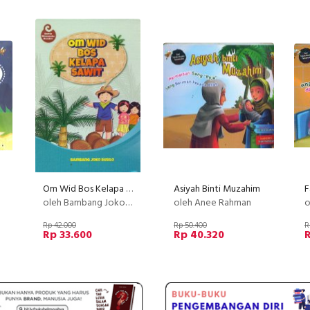
Om Wid Bos Kelapa Sawit
Asiyah Binti Muzahim
oleh Bambang Joko Susilo
oleh Anee Rahman
o
Rp 42.000
Rp 50.400
R
Rp 33.600
Rp 40.320