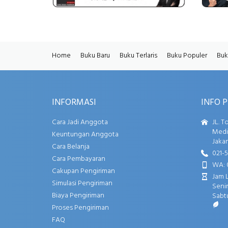
Home
Buku Baru
Buku Terlaris
Buku Populer
Buk
INFORMASI
INFO 
Cara Jadi Anggota
JL. T
Media
Keuntungan Anggota
Jakar
Cara Belanja
021-
Cara Pembayaran
WA: 
Cakupan Pengiriman
Jam 
Simulasi Pengiriman
Senin
Biaya Pengiriman
Sabtu
Proses Pengiriman
FAQ