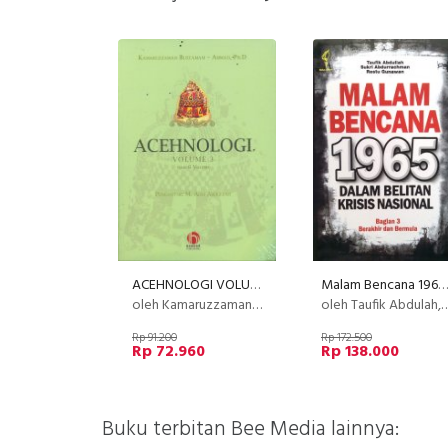
ACEHNOLOGI VOLUME 3 DARI 6 VOLUME
Malam Bencana 1965 Bagian 3 (Disc 50%)
oleh Kamaruzzaman Bustamam - Ahmad, Ph.D
oleh Taufik Abdulah, Sukri Abdurrachman, Restu Gunawan
Rp 91.200
Rp 172.500
Rp 72.960
Rp 138.000
Buku terbitan Bee Media lainnya: