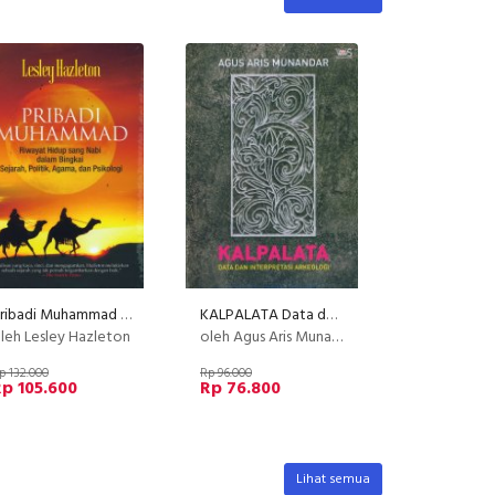
Pribadi Muhammad - Hard Cover
KALPALATA Data dan Interpretasi ARkeologi
leh Lesley Hazleton
oleh Agus Aris Munandar
p 132.000
Rp 96.000
p 105.600
Rp 76.800
Lihat semua