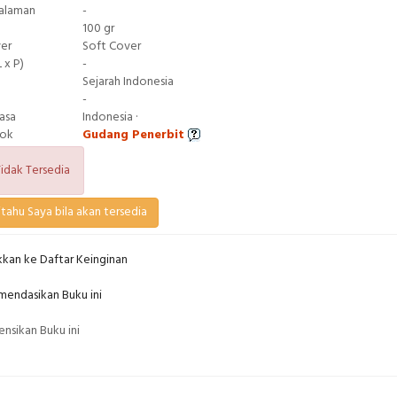
Halaman
-
100 gr
ver
Soft Cover
 x P)
-
Sejarah Indonesia
-
asa
Indonesia ·
tok
Gudang Penerbit
idak Tersedia
tahu Saya bila akan tersedia
kan ke Daftar Keinginan
endasikan Buku ini
nsikan Buku ini