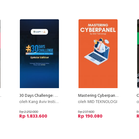
sial Media
30 Days Challenge: Membuat Kursus Online
Mastering Cyberpanel
oleh Kang Aviv Institute
oleh MID TEKNOLOGI
o
Rp 2.292.000
Rp 237.600
R
Rp 1.833.600
Rp 190.080