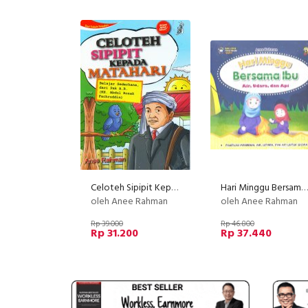
Celoteh Sipipit Kepada Matahari
Hari Minggu Bersama Ibu (AIr, Udara, dan Api)
oleh Anee Rahman
oleh Anee Rahman
Rp 39.000
Rp 46.800
Rp 31.200
Rp 37.440