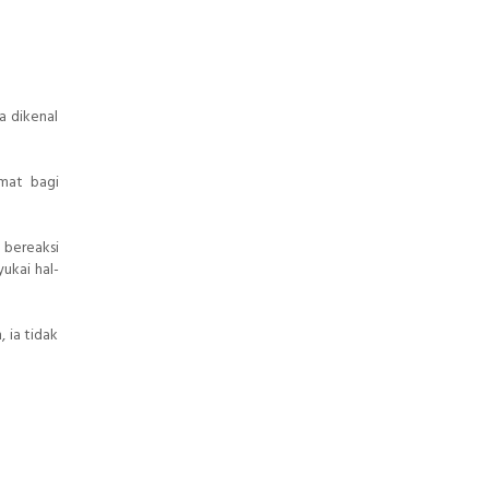
a dikenal
omat bagi
 bereaksi
ukai hal-
 ia tidak