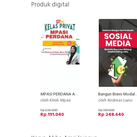
Produk digital
MPASI PERDANA ACADEMY (by Klinik MPASI)
Bangun Bisnis Modal So
oleh Klinik Mpasi
oleh Andreas Liano
Rp 238.800
Rp 310.800
Rp 191.040
Rp 248.640