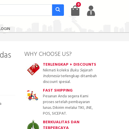
0
LOGIN
rdas
WHY CHOOSE US?
TERLENGKAP + DISCOUNTS
Nikmati koleksi
Buku Sejarah
Indonesia
terlengkap ditambah
discount spesial.
FAST SHIPPING
Pesanan Anda segera Kami
proses setelah pembayaran
a
lunas. Dikirim melalui TIKI, JNE,
POS, SICEPAT.
BERKUALITAS DAN
TERPERCAYA