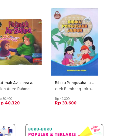
Fatimah Az-zahra anak yang mandiri dan bersahaja
Bibiku Pengusaha Jamur
leh Anee Rahman
oleh Bambang Joko Susilo
p 50.400
Rp 42.000
Rp 40.320
Rp 33.600