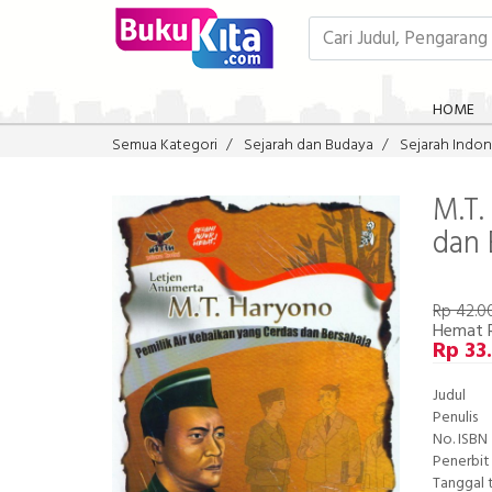
HOME
Semua Kategori
Sejarah dan Budaya
Sejarah Indon
M.T.
dan 
Rp 42.0
Hemat 
Rp 33
Judul
Penulis
No. ISBN
Penerbit
Tanggal 