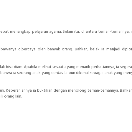
 cepat menangkap pelajaran agama. Selain itu, di antara teman-temannya, i
mbawanya dipercaya oleh banyak orang. Bahkan, kelak ia menjadi dipl
idak bisa diam. Apabila melihat sesuatu yang menarik perhatiannya, ia segera
ahwa ia seorang anak yang cerdas. Ia pun dikenal sebagai anak yang meny
ani. Keberaniannya ia buktikan dengan menolong teman-temannya. Bahkan,
i orang lain.