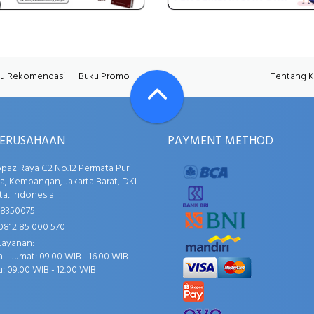
u Rekomendasi
Buku Promo
Tentang 
PERUSAHAAN
PAYMENT METHOD
opaz Raya C2 No.12 Permata Puri
, Kembangan, Jakarta Barat, DKI
ta, Indonesia
58350075
0812 85 000 570
Layanan:
 - Jumat: 09.00 WIB - 16.00 WIB
: 09.00 WIB - 12.00 WIB