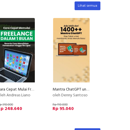
Lihat semua
Cara Cepat Mulai Freelance Dalam 1 Bulan
Mantra ChatGPT untuk Penulisan Buku
leh Andreas Liano
oleh Denny Santoso
p 310.800
Rp 118.800
Rp 248.640
Rp 95.040