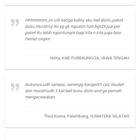
Hhhmmmm...ini utk ketiga kaliny aku beli disini...paket
buku murahny itu yg gk nguatin hati bgt.Di jual per
paket itu lebih nguntungin bagi kita n kita juga bisa
hemat ongkir
Nitha, KAB. PURBALINGGA, JAWA TENGAH
bukunya udh sampai... senengg bangettt! cpt, mudah
dan murah!udh 3 kali beli buku disini and ga pernah
mengecewakan.
Thea Kurnia, Palembang, SUMATERA SELATAN