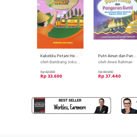
Kakekku Petani Hebat
Putri Ainun dan Pangeran Bumi - Menjelajahi Alam Semesta Ciptaan Allah Swt
oleh Bambang Joko Susilo.
oleh Anee Rahman
Rp 42.000
Rp 46.800
Rp 33.600
Rp 37.440