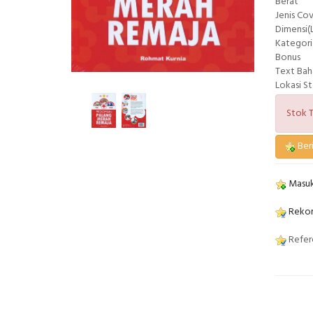
Berat
Jenis Co
Dimensi(L
Kategori
Bonus
Text Bah
Lokasi S
Stok T
Beri
Masuk
Rekom
Refere