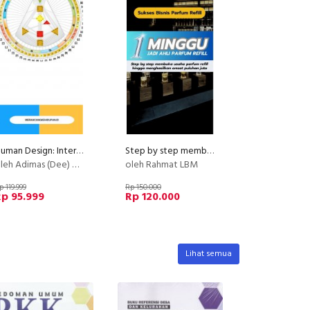
Human Design: Intermediate Class
Step by step membuka usaha parfum refill
h Adimas (Dee) Wirajayanagara (Lesmana)
oleh Rahmat LBM
p 119.999
Rp 150.000
p 95.999
Rp 120.000
Lihat semua