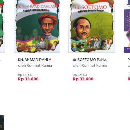
Tanpa Mahkota
KH. AHMAD DAHLAN Tokoh Pembaharu Islam
dr. SOETOMO Pahlawan Bergelar Dokter
P
oleh Rohmat Kurnia
oleh Rohmat Kurnia
o
Rp 42.000
Rp 42.000
R
Rp 33.600
Rp 33.600
R