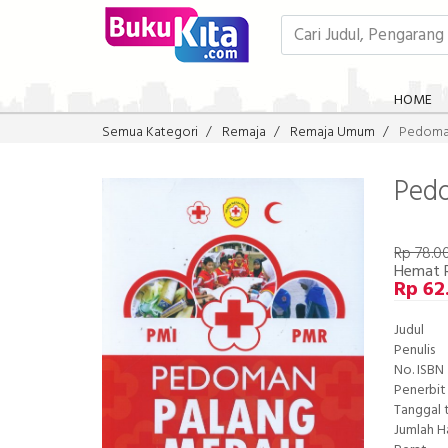
HOME
Semua Kategori
Remaja
Remaja Umum
Pedoma
Ped
Rp 78.0
Hemat 
Rp 62
Judul
Penulis
No. ISBN
Penerbit
Tanggal 
Jumlah 