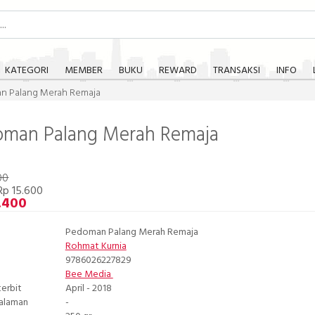
KATEGORI
MEMBER
BUKU
REWARD
TRANSAKSI
INFO
n Palang Merah Remaja
oman Palang Merah Remaja
00
Rp 15.600
.400
Pedoman Palang Merah Remaja
Rohmat Kurnia
9786026227829
Bee Media
terbit
April - 2018
Halaman
-