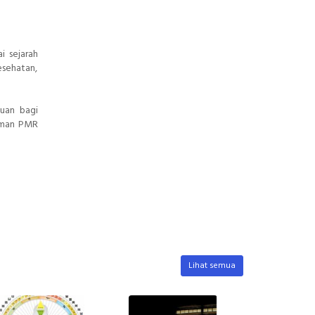
i sejarah
esehatan,
uan bagi
eman PMR
Lihat semua