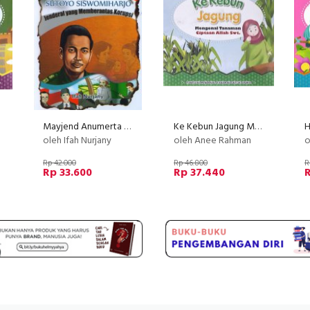
Mayjend Anumerta SUTOYO SISWOMIHARJO - Jenderal yang Memberantas Korupsi
Ke Kebun Jagung Mengenal Tanaman Ciptaan Allah Swt.
oleh Ifah Nurjany
oleh Anee Rahman
o
Rp 42.000
Rp 46.800
R
Rp 33.600
Rp 37.440
R