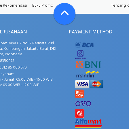
u Rekomendasi
Buku Promo
Tentang 
PERUSAHAAN
PAYMENT METHOD
opaz Raya C2 No.12 Permata Puri
, Kembangan, Jakarta Barat, DKI
ta, Indonesia
58350075
0812 85 000 570
Layanan:
 - Jumat: 09.00 WIB - 16.00 WIB
: 09.00 WIB - 12.00 WIB