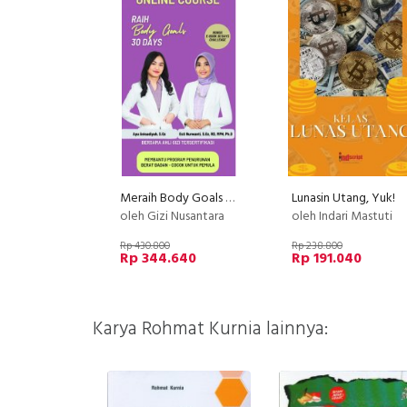
Meraih Body Goals dalam 30 hari bersama Ahli Gizi
Lunasin Utang, Yuk!
oleh Gizi Nusantara
oleh Indari Mastuti
Rp 430.800
Rp 238.800
Rp 344.640
Rp 191.040
Karya Rohmat Kurnia lainnya: