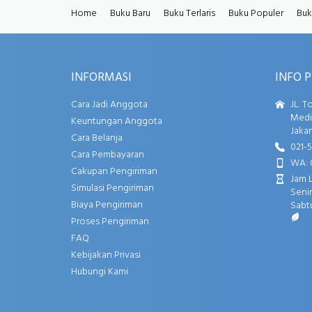
Home
Buku Baru
Buku Terlaris
Buku Populer
Buk
INFORMASI
INFO 
Cara Jadi Anggota
JL. T
Media
Keuntungan Anggota
Jakar
Cara Belanja
021-
Cara Pembayaran
WA: 
Cakupan Pengiriman
Jam 
Simulasi Pengiriman
Senin
Biaya Pengiriman
Sabtu
Proses Pengiriman
FAQ
Kebijakan Privasi
Hubungi Kami