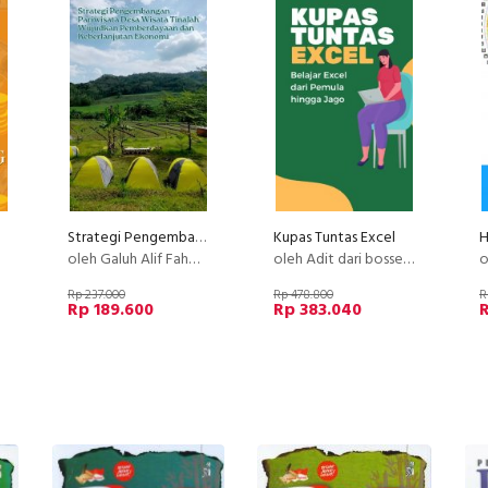
Strategi Pengembangan Desa Wisata Tinalah Wujudkan Pemberdayaan & Keberlanjutan Ekonomi
Kupas Tuntas Excel
oleh Galuh Alif Fahmi Rizki
oleh Adit dari bossexcel
ole
Rp 237.000
Rp 478.800
R
Rp 189.600
Rp 383.040
R