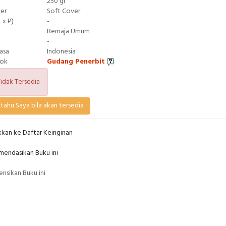
250 gr
ver
Soft Cover
 x P)
-
Remaja Umum
-
asa
Indonesia ·
tok
Gudang Penerbit
idak Tersedia
tahu Saya bila akan tersedia
kan ke Daftar Keinginan
endasikan Buku ini
nsikan Buku ini