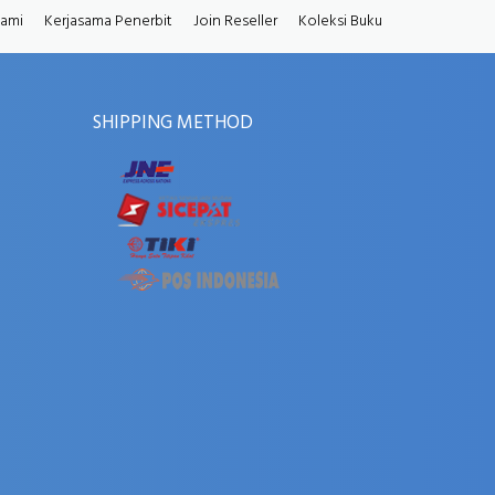
Kami
Kerjasama Penerbit
Join Reseller
Koleksi Buku
SHIPPING METHOD