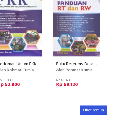
edoman Umum PKK
Buku Referensi Desa Dan Kelurahan Panduan RT Dan RW
leh Rohmat Kurnia
oleh Rohmat Kurnia
p 66.000
Rp 86.400
p 52.800
Rp 69.120
Lihat semua