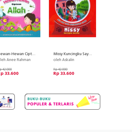
Hewan-Hewan Ciptaan Allah
Missy Kuncingku Sayang
leh Anee Rahman
oleh Askalin
p 42.000
Rp 42.000
p 33.600
Rp 33.600