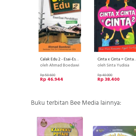
Calak Edu 2 - Esai-Esai Pendidikan 2008-2012
Cinta x Cinta = Cint
oleh Ahmad Boedawi
oleh Sinta Yudisia
Rp 58.680
Rp 48.000
Rp 46.944
Rp 38.400
Buku terbitan Bee Media lainnya: