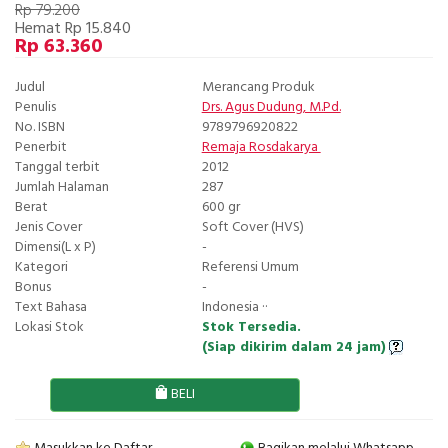
Rp 79.200
Hemat Rp 15.840
Rp 63.360
Judul
Merancang Produk
Penulis
Drs. Agus Dudung, M.Pd.
No. ISBN
9789796920822
Penerbit
Remaja Rosdakarya
Tanggal terbit
2012
Jumlah Halaman
287
Berat
600 gr
Jenis Cover
Soft Cover (HVS)
Dimensi(L x P)
-
Kategori
Referensi Umum
Bonus
-
Text Bahasa
Indonesia ··
Lokasi Stok
Stok Tersedia.
(Siap dikirim dalam 24 jam)
BELI