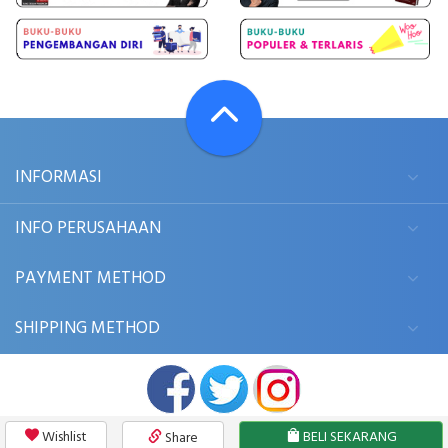
INFORMASI
INFO PERUSAHAAN
PAYMENT METHOD
SHIPPING METHOD
Wishlist
BELI SEKARANG
Share
© 2006 - 2026
BUKUKITA.COM