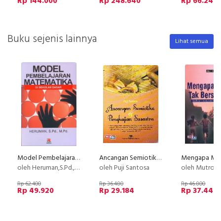
Rp 144.000
Rp 248.640
Rp 66.240
Buku sejenis lainnya
Lihat semua
Model Pembelajaran Matematika Di Sekolah Dasar
Ancangan Semiotika dan Pengkajian Susastra (Cover Baru)
oleh Heruman,S.Pd., M.Pd.
oleh Puji Santosa
oleh Mutrofi
Rp 62.400
Rp 36.480
Rp 46.800
Rp 49.920
Rp 29.184
Rp 37.440