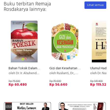
Buku terbitan Remaja
Lihat semua
Rosdakarya lainnya:
Bahan Toksik Dalam Makanan
Gizi dan Kesehatan Anak Prasekolah
Ulumul Hadis 
oleh Dr. Ir. Alsuhendra, M.Si. & Dr. Ir. Ridawa􀆟 , M.Si.
oleh Rusilanti, Dr., M.Si., dkk.
oleh Dr. Nurud
Rp 75.600
Rp 70.800
Rp 149.400
Rp 60.480
Rp 56.640
Rp 119.520