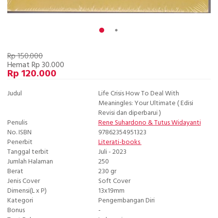
Rp 150.000
Hemat Rp 30.000
Rp 120.000
Judul
Life Crisis How To Deal With
Meaningles: Your Ultimate ( Edisi
Revisi dan diperbarui )
Penulis
Rene Suhardono
&
Tutus Widayanti
No. ISBN
97862354951323
Penerbit
Literati-books
Tanggal terbit
Juli - 2023
Jumlah Halaman
250
Berat
230 gr
Jenis Cover
Soft Cover
Dimensi(L x P)
13x19mm
Kategori
Pengembangan Diri
Bonus
-