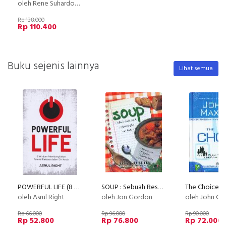
oleh Rene Suhardono & Tutus Widayanti
Rp 138.000
Rp 110.400
Buku sejenis lainnya
Lihat semua
POWERFUL LIFE (8 wisdom membangkitkan potensi raksasa dalam diri anda)
SOUP : Sebuah Resep Untuk Mengembangkan Tim Anda
The Choice is
oleh Asrul Right
oleh Jon Gordon
oleh John C.
Rp 66.000
Rp 96.000
Rp 90.000
Rp 52.800
Rp 76.800
Rp 72.000