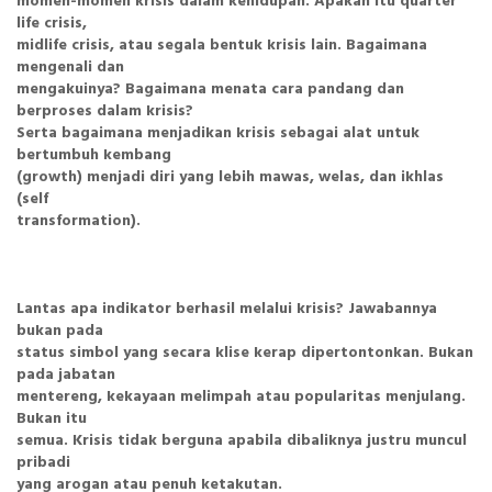
momen-momen krisis dalam kehidupan. Apakah itu quarter
life crisis,
midlife crisis, atau segala bentuk krisis lain. Bagaimana
mengenali dan
mengakuinya? Bagaimana menata cara pandang dan
berproses dalam krisis?
Serta bagaimana menjadikan krisis sebagai alat untuk
bertumbuh kembang
(growth) menjadi diri yang lebih mawas, welas, dan ikhlas
(self
transformation).
Lantas apa indikator berhasil melalui krisis? Jawabannya
bukan pada
status simbol yang secara klise kerap dipertontonkan. Bukan
pada jabatan
mentereng, kekayaan melimpah atau popularitas menjulang.
Bukan itu
semua. Krisis tidak berguna apabila dibaliknya justru muncul
pribadi
yang arogan atau penuh ketakutan.