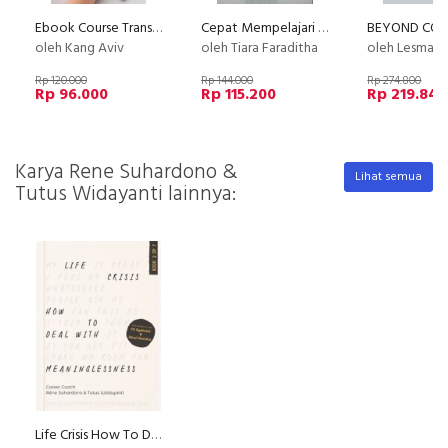
Ebook Course Transformer
Cepat Mempelajari Asuransi Sebelum Membeli
oleh Kang Aviv
oleh Tiara Faraditha
oleh Lesmana
Rp 120.000
Rp 144.000
Rp 274.800
Rp 96.000
Rp 115.200
Rp 219.840
Karya Rene Suhardono &
Lihat semua
Tutus Widayanti lainnya:
Life Crisis How To Deal With Meaninglessness : Your Ultimate ( Edisi TTD )