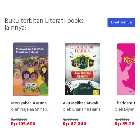
Buku terbitan Literati-books
Lihat semua
lainnya:
Merayakan Asesmen Merdeka Belajar
Aku Melihat Arwah
oleh Najelaa Shihab, Bukik Setiawan, dan Penggerak Guru Belajar
oleh Charlaine Harris
oleh Diyana Milla
Rp 132.000
Rp 58.800
Rp 81.600
Rp 105.600
Rp 47.040
Rp 65.280