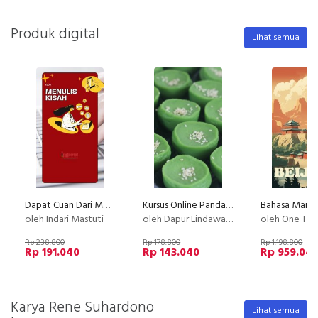
Produk digital
Lihat semua
Dapat Cuan Dari Menulis Kisah
Kursus Online Pandan Hejo Dapur Lindawaty PU
oleh Indari Mastuti
oleh Dapur Lindawaty
oleh One Third Consultin
Rp 238.800
Rp 178.800
Rp 1.198.800
Rp 191.040
Rp 143.040
Rp 959.04
Karya Rene Suhardono
Lihat semua