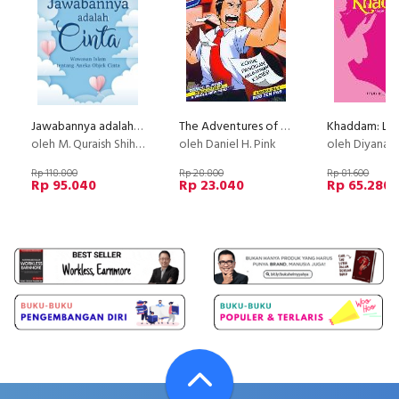
Jawabannya adalah Cinta (2019)
The Adventures of Johnny Bunko : Komik Panduan Melejitkan Karier
oleh M. Quraish Shihab
oleh Daniel H. Pink
oleh Diyana Milla
Rp 118.800
Rp 28.800
Rp 81.600
Rp 95.040
Rp 23.040
Rp 65.280