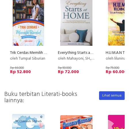
Trik Cerdas Memilih Bimbel (Petunjuk Untuk Siswa dan Orang Tua)
Everything Starts at Home
oleh Tumpal Siburian
oleh Mahayoni, SH.,MH
oleh liluninat
Rp 66.000
Rp 90.000
Rp 75.000
Rp 52.800
Rp 72.000
Rp 60.000
Buku terbitan Literati-books
Lihat semua
lainnya: