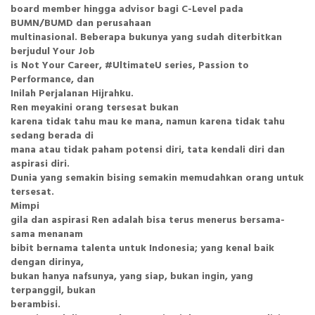
board member hingga advisor bagi C-Level pada
BUMN/BUMD dan perusahaan
multinasional. Beberapa bukunya yang sudah diterbitkan
berjudul Your Job
is Not Your Career, #UltimateU series, Passion to
Performance, dan
Inilah Perjalanan Hijrahku.
Ren meyakini orang tersesat bukan
karena tidak tahu mau ke mana, namun karena tidak tahu
sedang berada di
mana atau tidak paham potensi diri, tata kendali diri dan
aspirasi diri.
Dunia yang semakin bising semakin memudahkan orang untuk
tersesat.
Mimpi
gila dan aspirasi Ren adalah bisa terus menerus bersama-
sama menanam
bibit bernama talenta untuk Indonesia; yang kenal baik
dengan dirinya,
bukan hanya nafsunya, yang siap, bukan ingin, yang
terpanggil, bukan
berambisi.