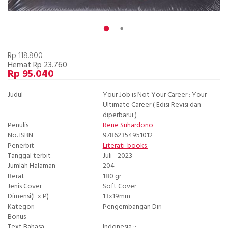
Rp 118.800
Hemat Rp 23.760
Rp 95.040
Judul
Your Job is Not Your Career : Your
Ultimate Career ( Edisi Revisi dan
diperbarui )
Penulis
Rene Suhardono
No. ISBN
97862354951012
Penerbit
Literati-books
Tanggal terbit
Juli - 2023
Jumlah Halaman
204
Berat
180 gr
Jenis Cover
Soft Cover
Dimensi(L x P)
13x19mm
Kategori
Pengembangan Diri
Bonus
-
Text Bahasa
Indonesia ··