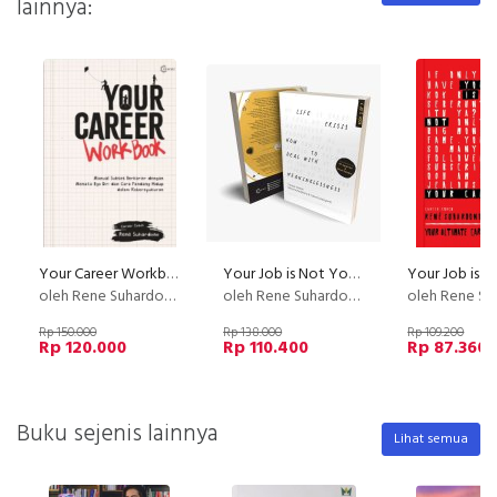
lainnya:
Your Career Workbook
Your Job is Not Your Career #YJINYC Your Ultimate Career Guide 2022 (Book 2 of 7)
oleh Rene Suhardono
oleh Rene Suhardono
oleh Rene Suh
Rp 150.000
Rp 138.000
Rp 109.200
Rp 120.000
Rp 110.400
Rp 87.360
Buku sejenis lainnya
Lihat semua