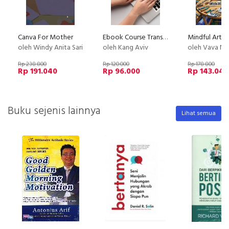
Canva For Mother
Ebook Course Transformer
oleh Windy Anita Sari
oleh Kang Aviv
oleh Vava N
Rp 238.800
Rp 120.000
Rp 178.800
Rp 191.040
Rp 96.000
Rp 143.040
Buku sejenis lainnya
Lihat semua