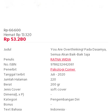
Rp 66.600
Hemat Rp 13.320
Rp 53.280
Judul
You Are Overthinking! Pada Dasarnya,
Semua Akan Baik-Baik Saja
Penulis
RATNA WIDIA
No. ISBN
9786232442061
Penerbit
Psikologi Corner
Tanggal terbit
Juli - 2020
Jumlah Halaman
220
Berat
200 gr
Jenis Cover
soft cover
Dimensi(L x P)
-
Kategori
Pengembangan Diri
Bonus
-
Text Bahasa
Indonesia ·