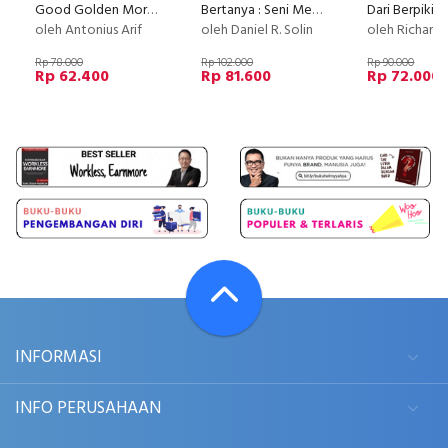
Good Golden Morning Motivation
Bertanya : Seni Menjalin Hubungan Yang Akrab Dengan Siapa Pun
oleh Antonius Arif
oleh Daniel R. Solin
oleh Richard 
Rp 78.000
Rp 102.000
Rp 90.000
Rp 62.400
Rp 81.600
Rp 72.000
INFORMASI
INFO PERUSAHAAN