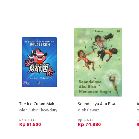
The Ice Cream Maker - Bangkitkan Bisnis Anda Dengan Jurus Es Krim
Seandainya Aku Bisa Menanam Angin
oleh Subir Chowdury
oleh Fawaz
o
Rp 102.000
Rp 93.600
R
Rp 81.600
Rp 74.880