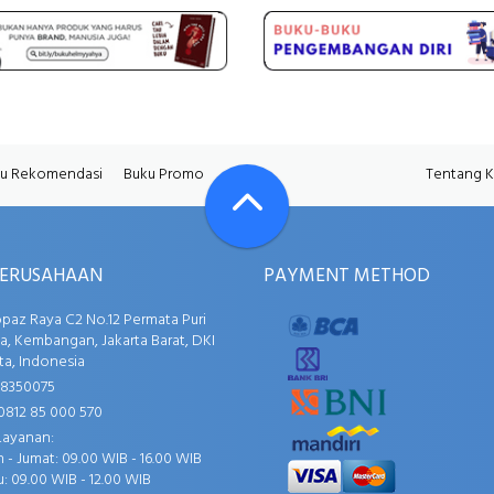
u Rekomendasi
Buku Promo
Tentang 
PERUSAHAAN
PAYMENT METHOD
opaz Raya C2 No.12 Permata Puri
, Kembangan, Jakarta Barat, DKI
ta, Indonesia
58350075
0812 85 000 570
Layanan:
 - Jumat: 09.00 WIB - 16.00 WIB
: 09.00 WIB - 12.00 WIB