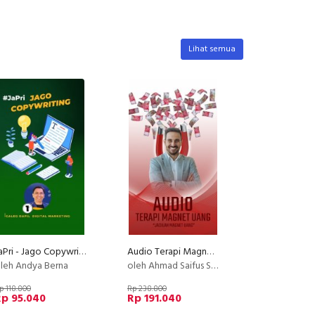
Lihat semua
JaPri - Jago Copywriting
Audio Terapi Magnet Uang
leh Andya Berna
oleh Ahmad Saifus Salam
p 118.800
Rp 238.800
Rp 95.040
Rp 191.040