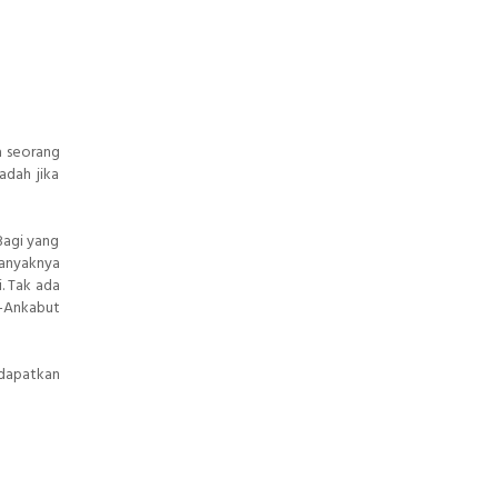
a seorang
adah jika
 Bagi yang
banyaknya
i. Tak ada
AL-Ankabut
ndapatkan