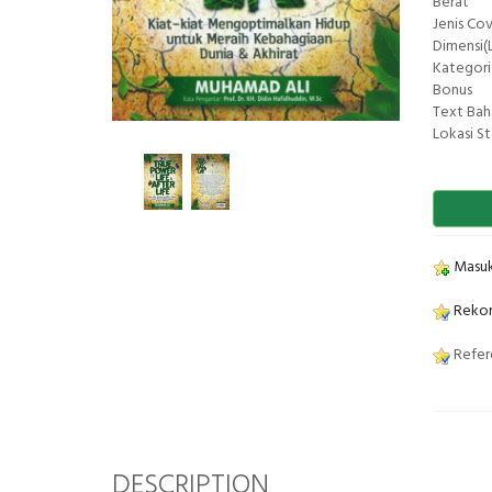
Berat
Jenis Co
Dimensi(L
Kategori
Bonus
Text Bah
Lokasi S
Masuk
Rekom
Refere
DESCRIPTION