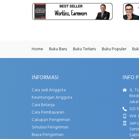
Home
Buku Baru
Buku Terlaris
Buku Populer
Buk
INFORMASI
INFO 
Cara Jadi Anggota
JL. T
Media
Keuntungan Anggota
Jakar
Cara Belanja
021-
Cara Pembayaran
WA: 
Cakupan Pengiriman
Jam 
Simulasi Pengiriman
Senin
Biaya Pengiriman
Sabtu