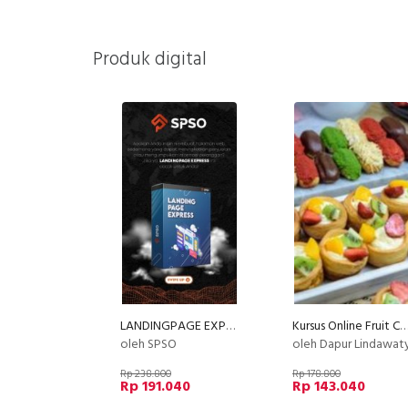
Produk digital
LANDINGPAGE EXPRESS
Kursus Online Fruit Cream Puff Dan Eclair Dapur Lindaw
oleh SPSO
oleh Dapur Lindawat
Rp 238.800
Rp 178.800
Rp 191.040
Rp 143.040