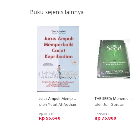
Buku sejenis lainnya
Jurus Ampuh Memperbaiki Cacat Kepribadian
THE SEED: Menemukan Panggilan dan Kebahagiaan Dalam Hidup dan Pekerjaan
oleh Yusuf Al-Aqshari
oleh Jon Gordon
Rp 70.800
Rp 96.000
Rp 56.640
Rp 76.800