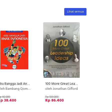
Lihat semua
Aku Bangga Jadi Anak Indonesia
100 More Great Leadership Ideas
leh Bambang Qomruzzman
oleh Jonathan Gifford
p 48.000
Rp 108.000
Rp 38.400
Rp 86.400