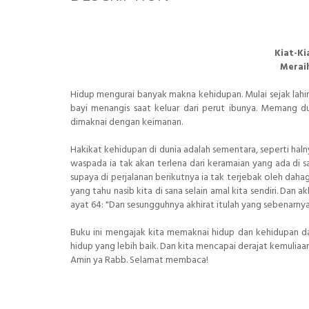
Kiat-Ki
Merai
Hidup mengurai banyak makna kehidupan. Mulai sejak lahi
bayi menangis saat keluar dari perut ibunya. Memang dun
dimaknai dengan keimanan.
Hakikat kehidupan di dunia adalah sementara, seperti halnya
waspada ia tak akan terlena dari keramaian yang ada di 
supaya di perjalanan berikutnya ia tak terjebak oleh dahag
yang tahu nasib kita di sana selain amal kita sendiri. Dan
ayat 64: "Dan sesungguhnya akhirat itulah yang sebenarn
Buku ini mengajak kita memaknai hidup dan kehidupan d
hidup yang lebih baik. Dan kita mencapai derajat kemuliaan 
Amin ya Rabb. Selamat membaca!