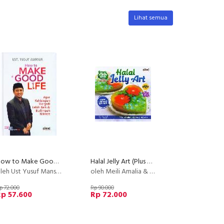
Lihat semua
How to Make Good Life
Halal Jelly Art (Plus DVD)
leh Ust Yusuf Mansur
oleh Meili Amalia & Shamsiar Agustin
p 72.000
Rp 90.000
p 57.600
Rp 72.000