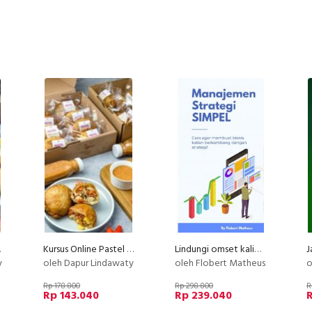
aty PU
Kursus Online Pastel Sultan Dapur Lindawaty PU
Lindungi omset kalian dari kompetitor
y
oleh Dapur Lindawaty
oleh Flobert Matheus
o
Rp 178.800
Rp 298.800
R
Rp 143.040
Rp 239.040