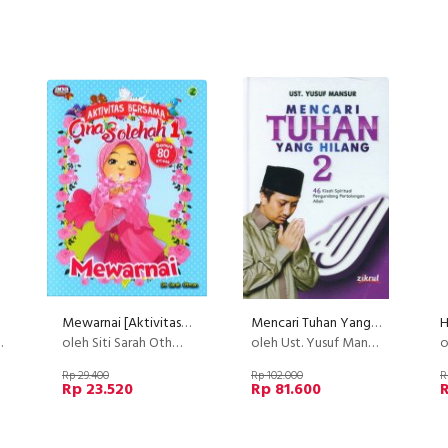
Mewarnai [Aktivitas Bersama Gina Solehah 1]
Mencari Tuhan Yang Hilang 2 [Hard Cover]
oleh Siti Sarah Othman
oleh Ust. Yusuf Mansur
o
Rp 29.400
Rp 102.000
R
Rp 23.520
Rp 81.600
R