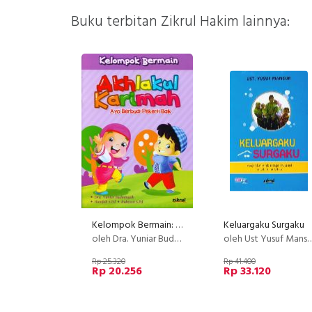
Buku terbitan Zikrul Hakim lainnya:
Kelompok Bermain: Akhlakul Karimah - Ayo Berbudi Pekerti Baik
Keluargaku Surgaku
oleh Dra. Yuniar Budiningsih & Hanifah S.Pd.& Rukiyati S.Pd
oleh Ust Yusuf Mansur
Rp 25.320
Rp 41.400
Rp 20.256
Rp 33.120