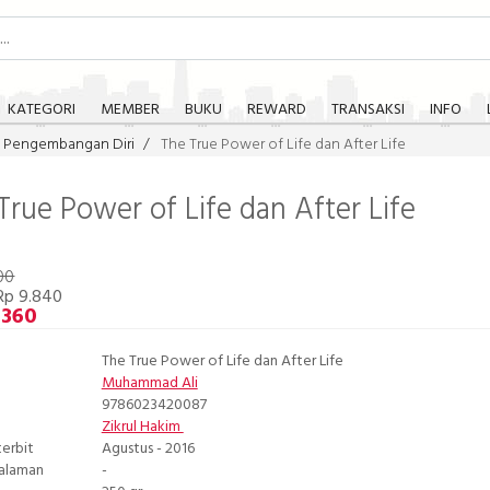
KATEGORI
MEMBER
BUKU
REWARD
TRANSAKSI
INFO
Pengembangan Diri
The True Power of Life dan After Life
True Power of Life dan After Life
00
Rp 9.840
.360
The True Power of Life dan After Life
Muhammad Ali
9786023420087
Zikrul Hakim
terbit
Agustus - 2016
Halaman
-