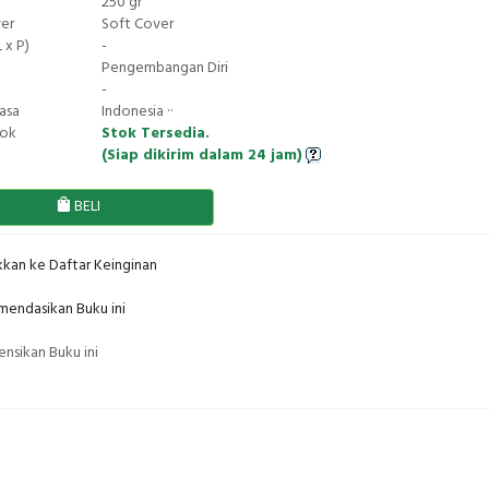
250 gr
ver
Soft Cover
 x P)
-
Pengembangan Diri
-
asa
Indonesia ··
tok
Stok Tersedia.
(Siap dikirim dalam 24 jam)
BELI
kan ke Daftar Keinginan
endasikan Buku ini
nsikan Buku ini