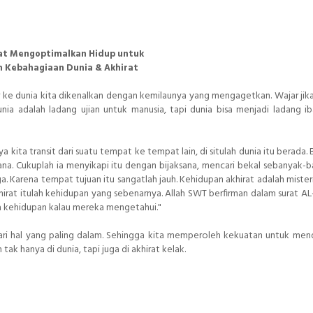
at Mengoptimalkan Hidup untuk
h Kebahagiaan Dunia & Akhirat
r ke dunia kita dikenalkan dengan kemilaunya yang mengagetkan. Wajar jik
ia adalah ladang ujian untuk manusia, tapi dunia bisa menjadi ladang ib
 kita transit dari suatu tempat ke tempat lain, di situlah dunia itu berada.
sana. Cukuplah ia menyikapi itu dengan bijaksana, mencari bekal sebanyak-
a. Karena tempat tujuan itu sangatlah jauh. Kehidupan akhirat adalah mister
 akhirat itulah kehidupan yang sebenarnya. Allah SWT berfirman dalam surat 
ya kehidupan kalau mereka mengetahui."
ari hal yang paling dalam. Sehingga kita memperoleh kekuatan untuk me
tak hanya di dunia, tapi juga di akhirat kelak.