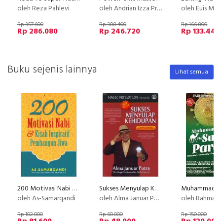
oleh Reza Pahlevi
oleh Andrian Izza Prayudhi
oleh Euis Mar
Rp 357.600
Rp 308.400
Rp 166.800
Rp 286.080
Rp 246.720
Rp 133.440
Buku sejenis lainnya
Lihat semua
200 Motivasi Nabi & Kisah Inspiratif Pembangun Jiwa
Sukses Menyulap Kehidupan - Magic Motivation The Series
oleh As-Samarqandi
oleh Alma Januar Putra
oleh Rahmat 
Rp 102.000
Rp 60.000
Rp 150.000