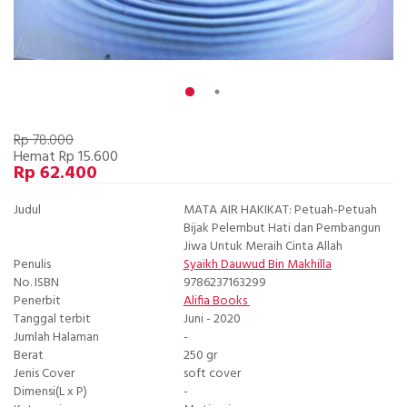
Rp 78.000
Hemat Rp 15.600
Rp 62.400
Judul
MATA AIR HAKIKAT: Petuah-Petuah
Bijak Pelembut Hati dan Pembangun
Jiwa Untuk Meraih Cinta Allah
Penulis
Syaikh Dauwud Bin Makhilla
No. ISBN
9786237163299
Penerbit
Alifia Books
Tanggal terbit
Juni - 2020
Jumlah Halaman
-
Berat
250 gr
Jenis Cover
soft cover
Dimensi(L x P)
-