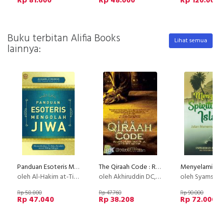
Rp 81.600
Rp 48.000
Rp 120.000
Buku terbitan Alifia Books
Lihat semua
lainnya:
Panduan Esoteris Mengolah Jiwa: Menumbuhkan Perilaku Beradab untuk Hidup Bahagia
The Qiraah Code : Rahasia Bacaan Shalat. dari Takbir hingga Salam
oleh Al-Hakim at-Tirmidzi
oleh Akhiruddin DC, MA
oleh Syamsuddin
Rp 58.800
Rp 47.760
Rp 90.000
Rp 47.040
Rp 38.208
Rp 72.000