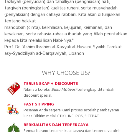
fazkiyah (penyucian) dan tahalliyah (penghiasan) hati,
tarqiyah (peningkatan) kualitas ruhani, serta musyahadah
(penyaksian) dengan cahaya rabbani. Kita akan ditunjukkan
tentang hakikat
mahobbah (cinta), keikhlasan, kejujuran, keimanan, dan
keyakinan, serta rahasia-rahasia ibadah yang Allah perintahkan
kepada kita melalui lisan Nabi-Nya."
Prof. Dr. 'Ashim Ibrahim al-Kayyali al-Husaini, Syaikh Tarekat
asy-Syadziliyah ad-Darqawiyah, Libanon
WHY CHOOSE US?
TERLENGKAP + DISCOUNTS
Nikmati koleksi
Buku Motivasi
terlengkap ditambah
discount spesial.
FAST SHIPPING
Pesanan Anda segera Kami proses setelah pembayaran
lunas. Dikirim melalui TIKI, JNE, POS, SICEPAT.
BERKUALITAS DAN TERPERCAYA
Semua barang terjamin kualitasnya dan terpercaya oleh