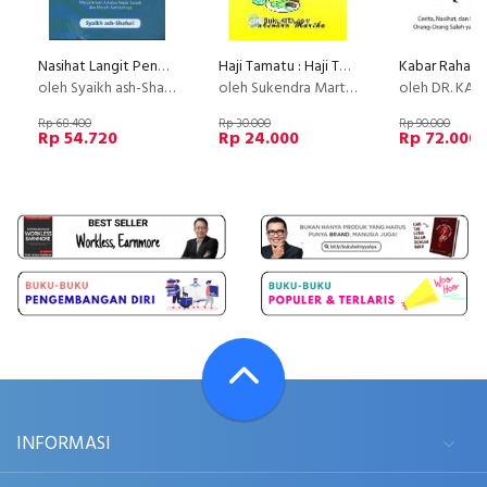
Nasihat Langit Penentram Jiwa 2 (Ibadah)
Haji Tamatu : Haji Tangi Mangan Turu
oleh Syaikh ash-Shafuri
oleh Sukendra Martha
oleh DR. KAMIL YUSUF
Rp 68.400
Rp 30.000
Rp 90.000
Rp 54.720
Rp 24.000
Rp 72.000
INFORMASI