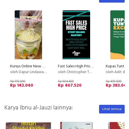
Kursus Online New Creamy Salad Buah Philiphine Dapur Lindawaty PU
Fast Sales High Price with Story Selling
Kupas Tuntas
oleh Dapur Lindawaty
oleh Christopher Tobing
oleh Adit dari bo
Rp 178.800
Rp 584.400
Rp 478.800
Rp 143.040
Rp 467.520
Rp 383.04
Karya Ibnu al-Jauzi lainnya:
Lihat semua