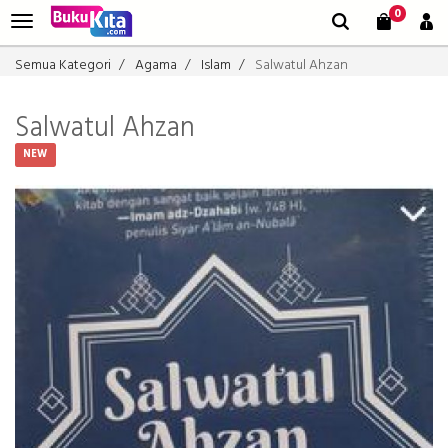
0
Semua Kategori
Agama
Islam
Salwatul Ahzan
Salwatul Ahzan
NEW