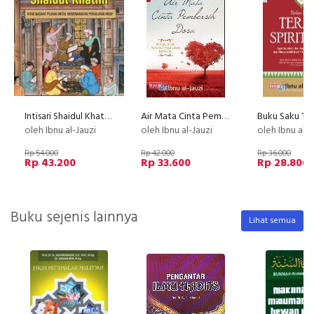
Intisari Shaidul Khathir
Air Mata Cinta Pembersih Dosa : Rampai Kisah Penuntun Kita Lekas Bertobat
oleh Ibnu al-Jauzi
oleh Ibnu al-Jauzi
oleh Ibnu al-J
Rp 54.000
Rp 42.000
Rp 36.000
Rp 43.200
Rp 33.600
Rp 28.800
Buku sejenis lainnya
Lihat semua