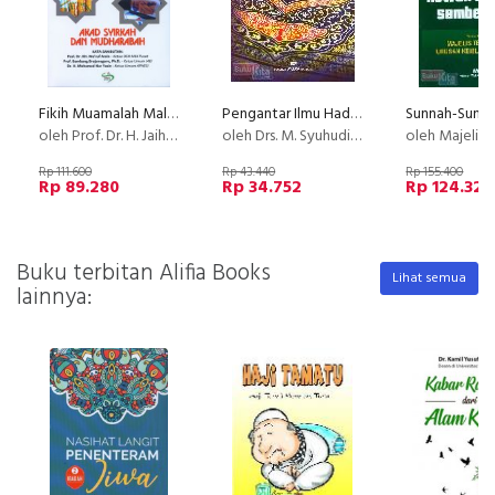
Fikih Muamalah Maliyyah: Akad Syirkah dan Mudharabah
Pengantar Ilmu Hadits
oleh Prof. Dr. H. Jaih Mubarok, SE, MH, M.Ag / Dr. Hasanudin, M,Ag,
oleh Drs. M. Syuhudi Ismail
oleh Majelis Tertinggi Urusan K
Rp 111.600
Rp 43.440
Rp 155.400
Rp 89.280
Rp 34.752
Rp 124.320
Buku terbitan Alifia Books
Lihat semua
lainnya: