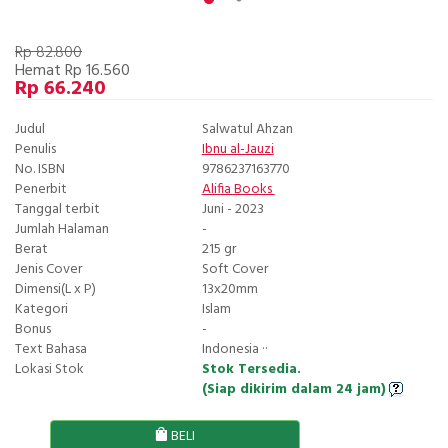
Rp 82.800
Hemat Rp 16.560
Rp 66.240
Judul
Salwatul Ahzan
Penulis
Ibnu al-Jauzi
No. ISBN
9786237163770
Penerbit
Alifia Books
Tanggal terbit
Juni - 2023
Jumlah Halaman
-
Berat
215 gr
Jenis Cover
Soft Cover
Dimensi(L x P)
13x20mm
Kategori
Islam
Bonus
-
Text Bahasa
Indonesia ··
Lokasi Stok
Stok Tersedia.
(Siap dikirim dalam 24 jam)
BELI