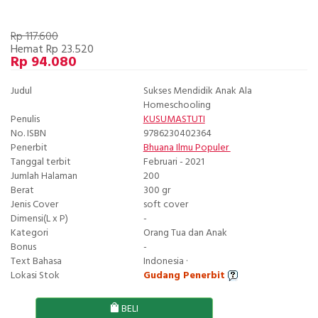
Rp 117.600
Hemat Rp 23.520
Rp 94.080
Judul
Sukses Mendidik Anak Ala
Homeschooling
Penulis
KUSUMASTUTI
No. ISBN
9786230402364
Penerbit
Bhuana Ilmu Populer
Tanggal terbit
Februari - 2021
Jumlah Halaman
200
Berat
300 gr
Jenis Cover
soft cover
Dimensi(L x P)
-
Kategori
Orang Tua dan Anak
Bonus
-
Text Bahasa
Indonesia ·
Lokasi Stok
Gudang Penerbit
BELI