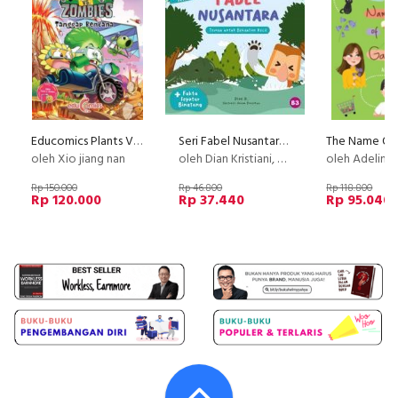
Educomics Plants Vs Zombies : Tanggap Bencana
Seri Fabel Nusantara Kalimantan Selatan: Teman Untuk Bekantan Kecil ( Cover Baru )
oleh Xio jiang nan
oleh Dian Kristiani, Dian K.
oleh Adelina
Rp 150.000
Rp 46.800
Rp 118.800
Rp 120.000
Rp 37.440
Rp 95.040