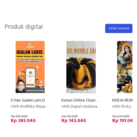
Produk digital
Lihat semua
2 Hari Jualan Laris Dengan Tribelio Page
Kursus Online Clasic Marble Cake Dapur Lindawaty PU
oleh Andhika Wijaya Kurniawan
oleh Dapur Lindawaty
oleh Ricky ir
Rp 478.800
Rp 178.800
Rp 238.800
Rp 383.040
Rp 143.040
Rp 191.040