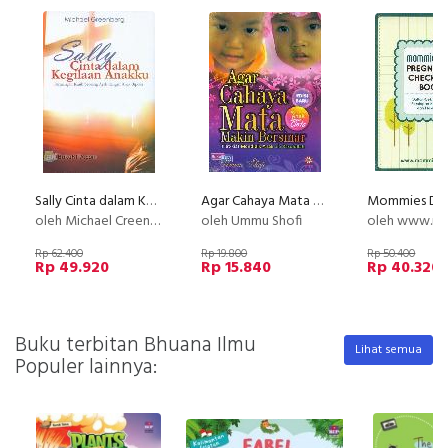
Sally Cinta dalam Kegilaan Anakku : Perjuangan Kasih Seorang Ayah dengan Anak Bipolar
Agar Cahaya Mata Makin Bersinar
oleh Michael Creenberg
oleh Ummu Shofi
oleh www.mommiesda
Rp 62.400
Rp 19.800
Rp 50.400
Rp 49.920
Rp 15.840
Rp 40.320
Buku terbitan Bhuana Ilmu
Lihat semua
Populer lainnya: