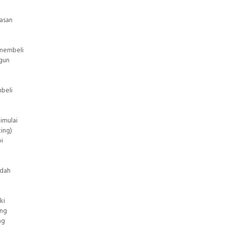
asan
 membeli
ngun
mbeli
imulai
king)
i
udah
ki
ang
ng