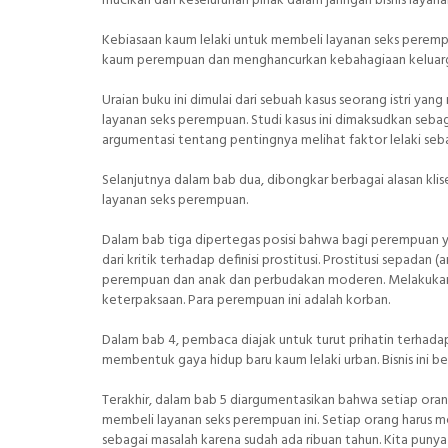
mucikari dan keseluruhan pihak dalam jaringan bisnis layana
Kebiasaan kaum lelaki untuk membeli layanan seks perem
kaum perempuan dan menghancurkan kebahagiaan keluar
Uraian buku ini dimulai dari sebuah kasus seorang istri 
layanan seks perempuan. Studi kasus ini dimaksudkan sebaga
argumentasi tentang pentingnya melihat faktor lelaki s
Selanjutnya dalam bab dua, dibongkar berbagai alasan kli
layanan seks perempuan.
Dalam bab tiga dipertegas posisi bahwa bagi perempuan ya
dari kritik terhadap definisi prostitusi. Prostitusi sepadan
perempuan dan anak dan perbudakan moderen. Melakukan l
keterpaksaan. Para perempuan ini adalah korban.
Dalam bab 4, pembaca diajak untuk turut prihatin terhada
membentuk gaya hidup baru kaum lelaki urban. Bisnis ini be
Terakhir, dalam bab 5 diargumentasikan bahwa setiap ora
membeli layanan seks perempuan ini. Setiap orang harus 
sebagai masalah karena sudah ada ribuan tahun. Kita pun