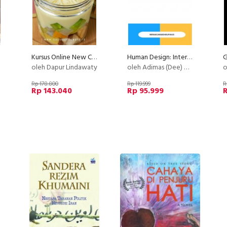
Kursus Online New Creamy Salad Buah Philiphine Dapur Lindawaty PU
Human Design: Intermediate Class
oleh Dapur Lindawaty
oleh Adimas (Dee) Wirajayanagara (Lesmana)
o
Rp 178.800
Rp 119.999
R
Rp 143.040
Rp 95.999