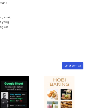
dimana
ri, anak,
at yang
ongkar
Lihat semua