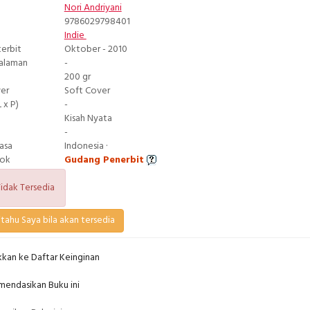
Nori Andriyani
9786029798401
Indie
terbit
Oktober - 2010
Halaman
-
200 gr
ver
Soft Cover
 x P)
-
Kisah Nyata
-
asa
Indonesia ·
tok
Gudang Penerbit
idak Tersedia
tahu Saya bila akan tersedia
kan ke Daftar Keinginan
endasikan Buku ini