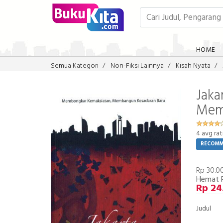
HOME
Semua Kategori
Non-Fiksi Lainnya
Kisah Nyata
Jaka
Mem
4
avg rat
RECOM
Rp 30.0
Hemat 
Rp 24
Judul