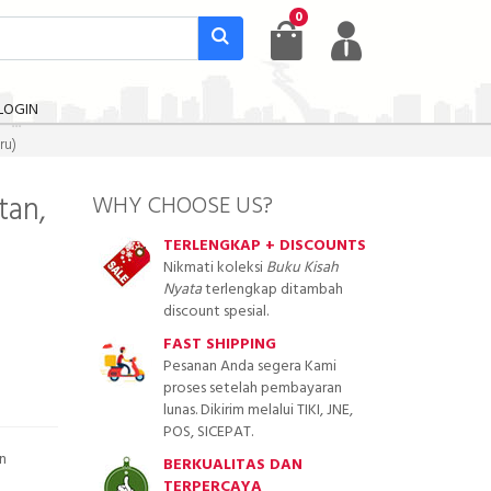
0
LOGIN
ru)
tan,
WHY CHOOSE US?
TERLENGKAP + DISCOUNTS
Nikmati koleksi
Buku Kisah
Nyata
terlengkap ditambah
discount spesial.
FAST SHIPPING
Pesanan Anda segera Kami
proses setelah pembayaran
lunas. Dikirim melalui TIKI, JNE,
POS, SICEPAT.
n
BERKUALITAS DAN
TERPERCAYA