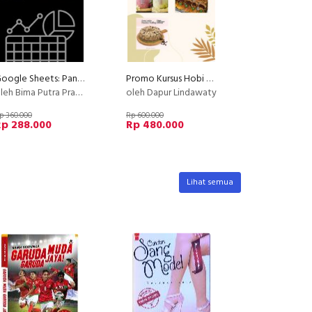
Google Sheets: Panduan Lengkap untuk Pemula
Promo Kursus Hobi Baking Pu
leh Bima Putra Pratama
oleh Dapur Lindawaty
p 360.000
Rp 600.000
Rp 288.000
Rp 480.000
Lihat semua