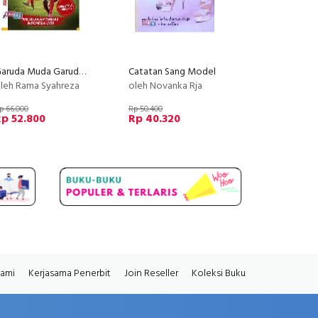
Garuda Muda Garuda Jaya
Catatan Sang Model
leh Rama Syahreza
oleh Novanka Rja
p 66.000
Rp 50.400
p 52.800
Rp 40.320
Kami
Kerjasama Penerbit
Join Reseller
Koleksi Buku