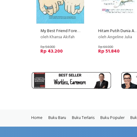
My Best Friend Forever (berdasarkan kisah nyata)
Hitam Putih Dunia An
oleh Khansa Akifah
oleh Angeline Julia
Rp 54.000
Rp 64.800
Rp 43.200
Rp 51.840
Home
Buku Baru
Buku Terlaris
Buku Populer
Buk