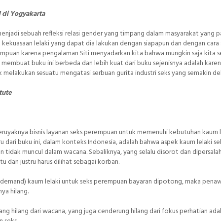
l di Yogyakarta
adi sebuah refleksi relasi gender yang timpang dalam masyarakat yang pat
kekuasaan lelaki yang dapat dia lakukan dengan siapapun dan dengan cara 
permpuan karena pengalaman Siti menyadarkan kita bahwa mungkin saja kita se
membuat buku ini berbeda dan lebih kuat dari buku sejenisnya adalah karen
lakukan sesuatu mengatasi serbuan gurita industri seks yang semakin de
tute
meruyaknya bisnis layanan seks perempuan untuk memenuhi kebutuhan kaum le
u dari buku ini, dalam konteks Indonesia, adalah bahwa aspek kaum lelaki s
n tidak muncul dalam wacana. Sebaliknya, yang selalu disorot dan dipersala
 dan justru harus dilihat sebagai korban.
n (demand) kaum lelaki untuk seks perempuan bayaran dipotong, maka pena
ya hilang.
ang hilang dari wacana, yang juga cenderung hilang dari fokus perhatian ada