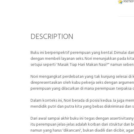
Refere
DESCRIPTION
Buku ini berperspektif perempuan yang kental. Dimulai d
dengan membeli layanan seks. Nori menunjukkan pada kita
setujui seperti 'Masak Tiap Hari Makan Nasi?" namun seben
Nori mengangkat perdebatan yang tak kunjung selesai di 
direpresentasikan oleh kubu pekerja seks dengan argume
perempuan yang dilacurkan di mana perempuan terpaksa d
Dalam konteks ini, Nori berada di posisi kedua. Ia juga 
mendidik putri dan putra kita yang bebas diskriminasi dan 
Dari awal sampai akhir buku ini tegas dengan assertivitasn
itu perempuan jelas-jelas adalah korban dari struktur dan
namun yang harus 'dikancani', bukan diadili dan dicibir, ag