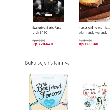
Exclusive Basic Facebook Instagram Ads
kursus online membuat cake tanpa bahan pengembang
oleh SPSO
oleh farida wulandari
Rp 910.800
Rp 154.800
Rp 728.640
Rp 123.840
Buku sejenis lainnya