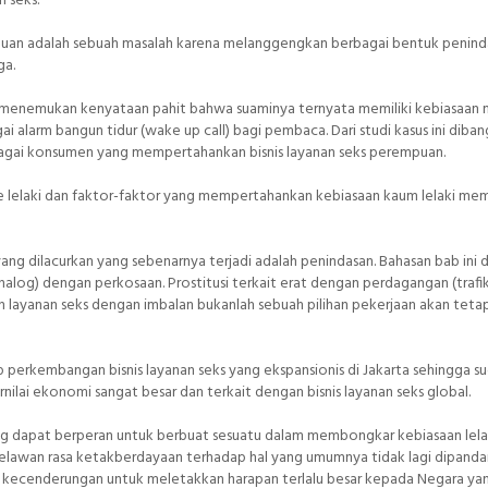
n seks.
puan adalah sebuah masalah karena melanggengkan berbagai bentuk penind
ga.
yang menemukan kenyataan pahit bahwa suaminya ternyata memiliki kebiasaan
i alarm bangun tidur (wake up call) bagi pembaca. Dari studi kasus ini diba
ebagai konsumen yang mempertahankan bisnis layanan seks perempuan.
se lelaki dan faktor-faktor yang mempertahankan kebiasaan kaum lelaki me
ng dilacurkan yang sebenarnya terjadi adalah penindasan. Bahasan bab ini d
 (analog) dengan perkosaan. Prostitusi terkait erat dengan perdagangan (trafi
ayanan seks dengan imbalan bukanlah sebuah pilihan pekerjaan akan tetap
p perkembangan bisnis layanan seks yang ekspansionis di Jakarta sehingga s
rnilai ekonomi sangat besar dan terkait dengan bisnis layanan seks global.
ng dapat berperan untuk berbuat sesuatu dalam membongkar kebiasaan lela
melawan rasa ketakberdayaan terhadap hal yang umumnya tidak lagi dipand
ya kecenderungan untuk meletakkan harapan terlalu besar kepada Negara ya