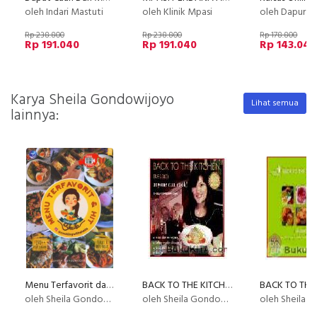
oleh Indari Mastuti
oleh Klinik Mpasi
oleh Dapur Li
Rp 238.800
Rp 238.800
Rp 178.800
Rp 191.040
Rp 191.040
Rp 143.040
Karya Sheila Gondowijoyo
Lihat semua
lainnya:
Menu Terfavorit dan Hit dari instagram Cooking With Sheila - Full Colour
BACK TO THE KITCHEN - ANYONE CAN COOK - ASIAN
oleh Sheila Gondowijoyo
oleh Sheila Gondowijoyo
oleh Sheila Gond