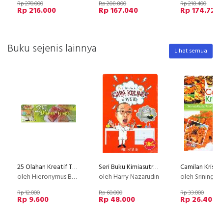
Rp 270.000
Rp 208.800
Rp 218.400
Rp 216.000
Rp 167.040
Rp 174.720
Buku sejenis lainnya
Lihat semua
25 Olahan Kreatif Tempe
Seri Buku Kimiasutra 1 : Kimia Kuliner
oleh Hieronymus Budi Santoso
oleh Harry Nazarudin
oleh Sriningsih 
Rp 12.000
Rp 60.000
Rp 33.000
Rp 9.600
Rp 48.000
Rp 26.400