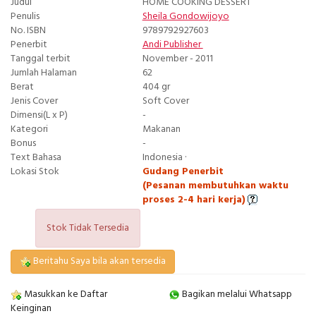
Judul
HOME COOKING DESSERT
Penulis
Sheila Gondowijoyo
No. ISBN
9789792927603
Penerbit
Andi Publisher
Tanggal terbit
November - 2011
Jumlah Halaman
62
Berat
404 gr
Jenis Cover
Soft Cover
Dimensi(L x P)
-
Kategori
Makanan
Bonus
-
Text Bahasa
Indonesia ·
Lokasi Stok
Gudang Penerbit
(Pesanan membutuhkan waktu
proses 2-4 hari kerja)
Stok Tidak Tersedia
Beritahu Saya bila akan tersedia
Masukkan ke Daftar
Bagikan melalui Whatsapp
Keinginan