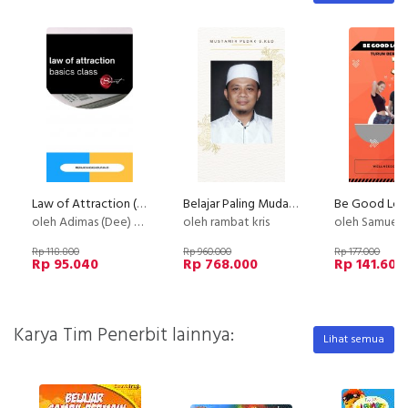
Law of Attraction (LOA) - Basic
Belajar Paling Mudah PIJAT REFLEKSI By Mustamir Pedak, S.Ked.
oleh Adimas (Dee) Wirajayanagara (Lesmana)
oleh rambat kris
oleh Samuel
Rp 118.800
Rp 960.000
Rp 177.000
Rp 95.040
Rp 768.000
Rp 141.600
Karya Tim Penerbit lainnya:
Lihat semua