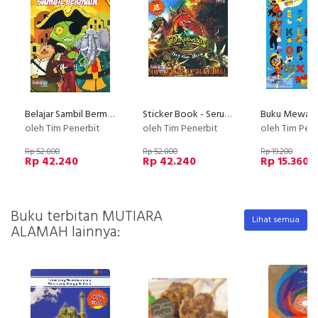
Belajar Sambil Bermain
Sticker Book - Seru Berpetualangan Di Negeri Dinosaurus
oleh Tim Penerbit
oleh Tim Penerbit
oleh Tim Pen
Rp 52.800
Rp 52.800
Rp 19.200
Rp 42.240
Rp 42.240
Rp 15.360
Buku terbitan MUTIARA
Lihat semua
ALAMAH lainnya: