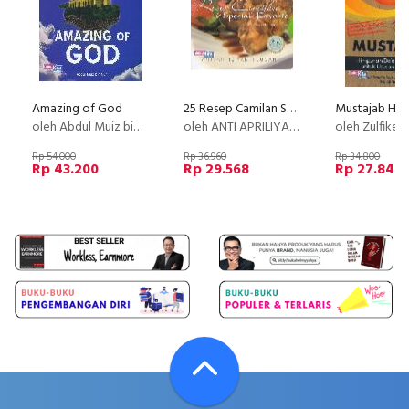
Amazing of God
25 Resep Camilan Spesial Favorit
oleh Abdul Muiz bin Nur
oleh ANTI APRILIYANTI SUGANTI
oleh Zulfiker, 
Rp 54.000
Rp 36.960
Rp 34.800
Rp 43.200
Rp 29.568
Rp 27.840