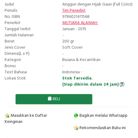
Judul
Anggun dengan Hijab Gaun (Full Color)
Penulis
Tim Penerbit
No. ISBN
9786021411568
Penerbit
MUTIARA ALAMAH
Tanggal terbit
Januari - 2015
Jumlah Halaman
-
Berat
200 gr
Jenis Cover
Soft Cover
Dimensi(L x P)
-
Kategori
Busana & Kecantikan
Bonus
-
Text Bahasa
Indonesia ··
Lokasi Stok
Stok Tersedia.
(Siap dikirim dalam 24 jam)
BELI
Masukkan ke Daftar
Bagikan melalui Whatsapp
Keinginan
Rekomendasikan Buku ini