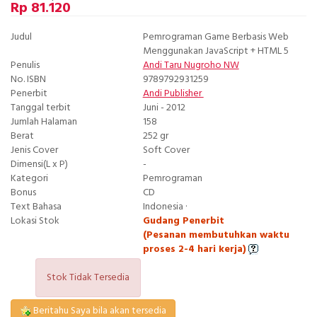
Rp 81.120
Judul
Pemrograman Game Berbasis Web
Menggunakan JavaScript + HTML 5
Penulis
Andi Taru Nugroho NW
No. ISBN
9789792931259
Penerbit
Andi Publisher
Tanggal terbit
Juni - 2012
Jumlah Halaman
158
Berat
252 gr
Jenis Cover
Soft Cover
Dimensi(L x P)
-
Kategori
Pemrograman
Bonus
CD
Text Bahasa
Indonesia ·
Lokasi Stok
Gudang Penerbit
(Pesanan membutuhkan waktu
proses 2-4 hari kerja)
Stok Tidak Tersedia
Beritahu Saya bila akan tersedia