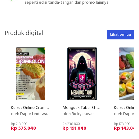
seperti edisi tanda-tangan dan promo lainnya
Produk digital
Lihat semua
Kursus Online Cromboloni PU
Menguak Tabu: Strategi Gelap Mengoptimalkan TikTok Shop
oleh Dapur Lindawaty
oleh Ricky irawan
oleh Dapur Li
Rp 718.800
Rp 238.800
Rp 178.800
Rp 575.040
Rp 191.040
Rp 143.040