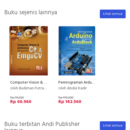
Buku sejenis lainnya
Lihat semua
Computer Vision & Aplikasinya Menggunakan C# & EmguCV +CD
Pemrograman Arduino Menggunakan ArduBlock + cd
oleh Budiman Putra AR
oleh Abdul Kadir
Rp 76.200
Rp 178.200
Rp 60.960
Rp 142.560
Buku terbitan Andi Publisher
Lihat semua