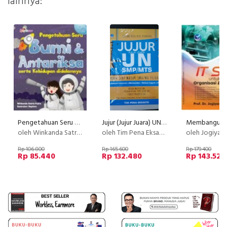
lainnya:
Pengetahuan Seru Bumi Dan Antariksa Serta Kehidupan Di dalammnya
Jujur (Jujur Juara) UN SMP/MTs, 100% Siap Masuk SMA/MA Pilihan
oleh Winkanda Satria Putra
oleh Tim Pena Eksakta
oleh Jogiyanto HM., MBA.
Rp 106.800
Rp 165.600
Rp 179.400
Rp 85.440
Rp 132.480
Rp 143.520