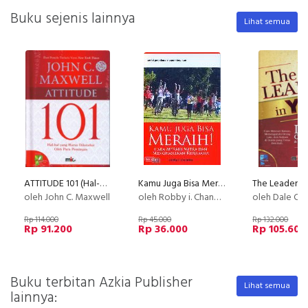
Buku sejenis lainnya
Lihat semua
ATTITUDE 101 (Hal-Hal yang Harus Diketahui Oleh Para Pemimpin) (2016)
Kamu Juga Bisa Meraih : Cara Meraih Mitra dan Menghasilkan Kerjasama
The Leader i
oleh John C. Maxwell
oleh Robby i. Chandra
oleh Dale Ca
Rp 114.000
Rp 45.000
Rp 132.000
Rp 91.200
Rp 36.000
Rp 105.600
Buku terbitan Azkia Publisher
Lihat semua
lainnya: