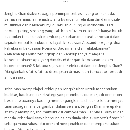
***
Jenghis Khan diakui sebagai pemimpin terbesar yang pernah ada.
Semasa remaja, ia menjadi orang buangan, melarikan diri dari musuh-
musuhnya dan bersembunyi di sebuah gunung di Mongolia utara.
Seorang asing, seorang yang tak berarti. Namun, Jenghis hanya butuh
dua puluh tahun untuk membangun kekaisaran darat terbesar dalam
sejarah: empat kali ukuran wilayah kekuasaan Alexander Agung, dua
kali ukuran kekuasaan Romawi. Bagaimana dia melakukannya?
Pelajaran apa yang terungkap dari kehidupannya mengenai
kepemimpinan? Apa yang dimaksud dengan "kebesaran" dalam
kepemimpinan? Sifat apa saja yang melekat dalam diri Jenghis Khan?
Mungkinkah sifat-sifat itu diterapkan di masa dan tempat berbedadi
sini dan saat ini?
John Man mempelajari kehidupan Jenghis Khan untuk menemukan
kualitas, karakter, dan strategi yang membuat dia menjadi pemimpin
besar. Jawabannya kadang mencengangkan. Jauh dari sekadar menjadi
tiran sebagaimana tergambar dalam sejarah, Jenghis Khan merupakan
sosok pemimpin yang memiliki visi kemodernan luar biasa. Banyak dari
rahasia keberhasilannya berguna dalam dunia bisnis kompetitif saat ini,
sebagaimana rahasia itu berhasil mengerahkan dan mempersatukan
bangsa Mongol di masa lalu.