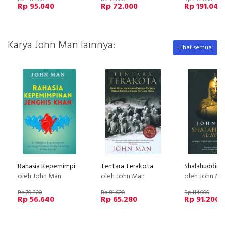
Rp 95.040
Rp 72.000
Rp 191.040
Karya John Man lainnya:
Lihat semua
Rahasia Kepemimpinan Jenghis Khan
Tentara Terakota
oleh John Man
oleh John Man
oleh John Ma
Rp 70.800
Rp 81.600
Rp 114.000
Rp 56.640
Rp 65.280
Rp 91.200