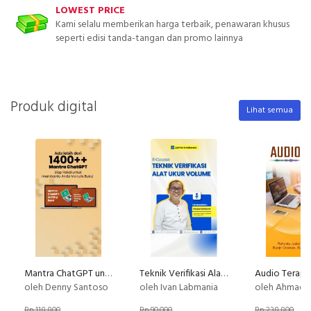
LOWEST PRICE
Kami selalu memberikan harga terbaik, penawaran khusus
seperti edisi tanda-tangan dan promo lainnya
Produk digital
Lihat semua
Mantra ChatGPT untuk Penulisan Buku
Teknik Verifikasi Alat Ukur Volume
oleh Denny Santoso
oleh Ivan Labmania
oleh Ahmad Saifu
Rp 118.800
Rp 90.000
Rp 238.800