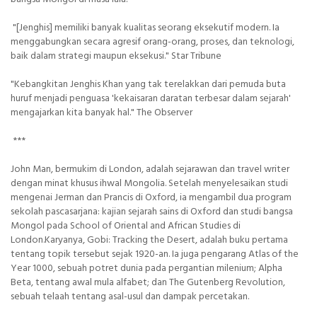
"[Jenghis] memiliki banyak kualitas seorang eksekutif modern. Ia
menggabungkan secara agresif orang-orang, proses, dan teknologi,
baik dalam strategi maupun eksekusi." Star Tribune
"Kebangkitan Jenghis Khan yang tak terelakkan dari pemuda buta
huruf menjadi penguasa 'kekaisaran daratan terbesar dalam sejarah'
mengajarkan kita banyak hal." The Observer
***
John Man, bermukim di London, adalah sejarawan dan travel writer
dengan minat khusus ihwal Mongolia. Setelah menyelesaikan studi
mengenai Jerman dan Prancis di Oxford, ia mengambil dua program
sekolah pascasarjana: kajian sejarah sains di Oxford dan studi bangsa
Mongol pada School of Oriental and African Studies di
London.Karyanya, Gobi: Tracking the Desert, adalah buku pertama
tentang topik tersebut sejak 1920-an. Ia juga pengarang Atlas of the
Year 1000, sebuah potret dunia pada pergantian milenium; Alpha
Beta, tentang awal mula alfabet; dan The Gutenberg Revolution,
sebuah telaah tentang asal-usul dan dampak percetakan.