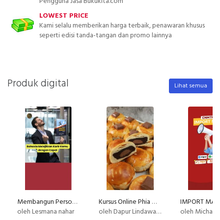
Pengguna Jasa Bukukita.com
LOWEST PRICE
Kami selalu memberikan harga terbaik, penawaran khusus
seperti edisi tanda-tangan dan promo lainnya
Produk digital
Lihat semua
Membangun Personal Branding yang Kuat
Kursus Online Phia Ma Dapur Lindawaty PU
IMPORT MAS
oleh Lesmana nahar
oleh Dapur Lindawaty
oleh Michael Pranata