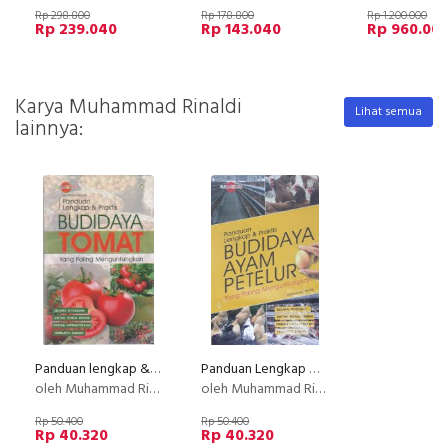
Rp 298.800
Rp 178.800
Rp 1.200.000
Rp 239.040
Rp 143.040
Rp 960.00
Karya Muhammad Rinaldi
Lihat semua
lainnya:
Panduan lengkap & Praktis : Budidaya Tomat yang paling menguntungkan
Panduan Lengkap & Praktis Budidaya Ayam Petelur yang Paling Menguntungkan (Full Color)
oleh Muhammad Rinaldi
oleh Muhammad Rinaldi
Rp 50.400
Rp 50.400
Rp 40.320
Rp 40.320