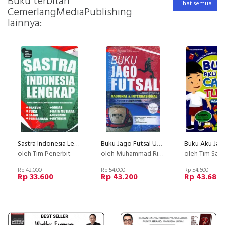
Buku terbitan
Lihat semua
CemerlangMediaPublishing
lainnya:
Sastra Indonesia Lengkap
Buku Jago Futsal Untuk Pemula
oleh Tim Penerbit
oleh Muhammad Rinaldi & Muhammad Syawal Rohaedi
oleh Tim Sahab
Rp 42.000
Rp 54.000
Rp 54.600
Rp 33.600
Rp 43.200
Rp 43.680