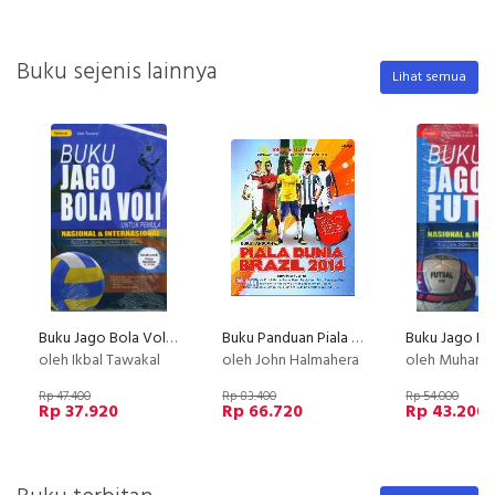
Buku sejenis lainnya
Lihat semua
Buku Jago Bola Voli Untuk Pemula
Buku Panduan Piala Dunia Brazil 2014
oleh Ikbal Tawakal
oleh John Halmahera
oleh Muhammad Rinaldi & Muhammad 
Rp 47.400
Rp 83.400
Rp 54.000
Rp 37.920
Rp 66.720
Rp 43.200