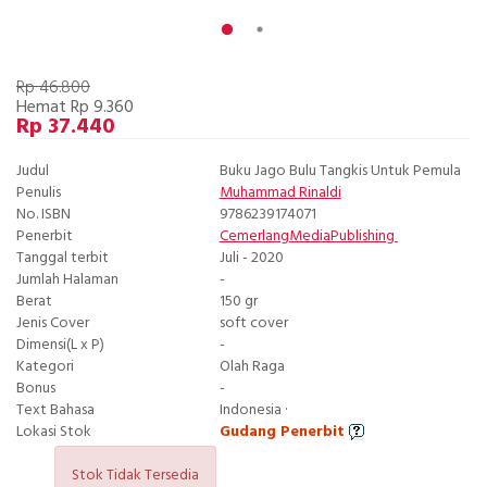
Rp 46.800
Hemat Rp 9.360
Rp 37.440
Judul
Buku Jago Bulu Tangkis Untuk Pemula
Penulis
Muhammad Rinaldi
No. ISBN
9786239174071
Penerbit
CemerlangMediaPublishing
Tanggal terbit
Juli - 2020
Jumlah Halaman
-
Berat
150 gr
Jenis Cover
soft cover
Dimensi(L x P)
-
Kategori
Olah Raga
Bonus
-
Text Bahasa
Indonesia ·
Lokasi Stok
Gudang Penerbit
Stok Tidak Tersedia