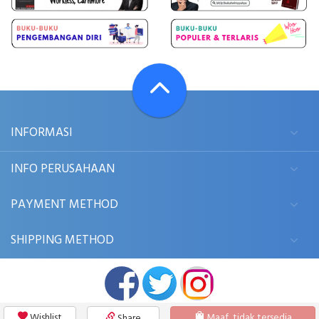
INFORMASI
INFO PERUSAHAAN
PAYMENT METHOD
SHIPPING METHOD
Wishlist
Maaf, tidak tersedia
Share