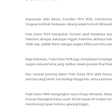
Keputusan Jules Rimet, Presiden FIFA 1928, mendoron
Uruguay kembali menjuarai cabang sepak bola di Olimpiad
Piala Dunia 1934 merupakan momen awal masuknya urusan 
Palestina dengan dukungan Inggris. Palestina akhirnya ka
tidak siap. Jadilah Mesir sebagai negara Afrika pertama yang
Bagi Indonesia, Piala Dunia 1938 juga menyimpan kenangan 
negara Asia pertama yang terlibat dalam putaran final Pi
Dua catatan penting dalam Piala Dunia 1954 ialah munc
prestasi yang belum tertandingi hingga kini, serta peristiw
Piala Dunia 1986 mengangkat nama Diego Armando Maradon
8 besar. Barangkali hanya wasit Ali bin Nasser di Stadi
mendorong masuk bola ke gawang Inggris.