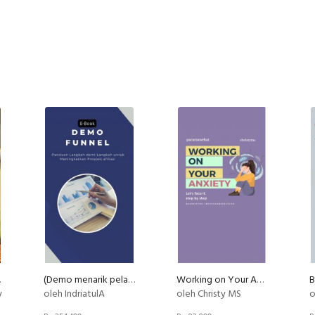
aty PU
(Demo menarik pelanggan menuju link Affiliasi)
Working on Your Anxiety
y
oleh IndriatulA
oleh Christy MS
o