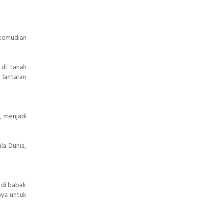
 kemudian
 di tanah
 lantaran
, menjadi
la Dunia,
 di babak
nya untuk