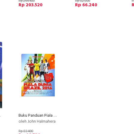
Rp 254.400
Rp 82.800
R
Rp 203.520
Rp 66.240
R
mula
Buku Panduan Piala Dunia Brazil 2014
oleh John Halmahera
Rp 83.400