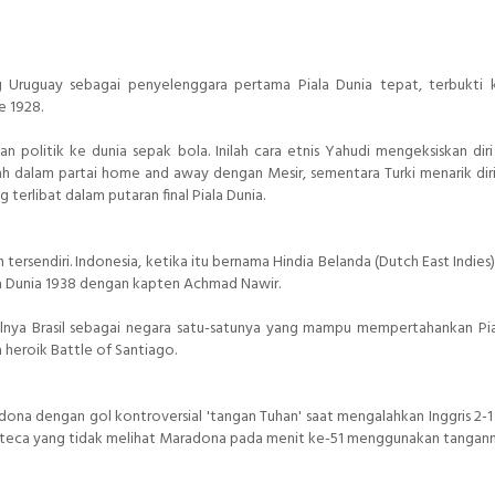
g Uruguay sebagai penyelenggara pertama Piala Dunia tepat, terbukti
e 1928.
politik ke dunia sepak bola. Inilah cara etnis Yahudi mengeksiskan diri
lah dalam partai home and away dengan Mesir, sementara Turki menarik diri
 terlibat dalam putaran final Piala Dunia.
tersendiri. Indonesia, ketika itu bernama Hindia Belanda (Dutch East Indies)
ala Dunia 1938 dengan kapten Achmad Nawir.
ulnya Brasil sebagai negara satu-satunya yang mampu mempertahankan Pia
a heroik Battle of Santiago.
a dengan gol kontroversial 'tangan Tuhan' saat mengalahkan Inggris 2-1
on Azteca yang tidak melihat Maradona pada menit ke-51 menggunakan tangan