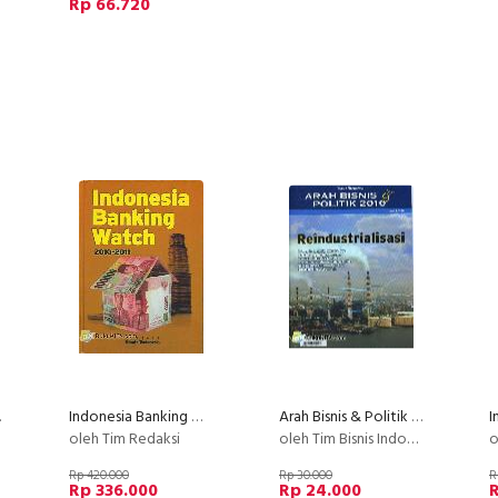
Rp 66.720
tion
Indonesia Banking Watch 2010-2011
Arah Bisnis & Politik 2010 : Reindustrialisasi
oleh Tim Redaksi
oleh Tim Bisnis Indonesia
ol
Rp 420.000
Rp 30.000
R
Rp 336.000
Rp 24.000
R