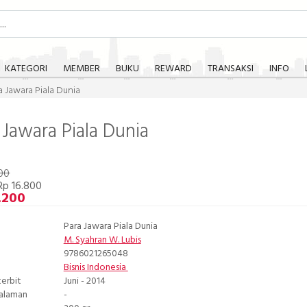
KATEGORI
MEMBER
BUKU
REWARD
TRANSAKSI
INFO
a Jawara Piala Dunia
 Jawara Piala Dunia
00
Rp 16.800
.200
Para Jawara Piala Dunia
M. Syahran W. Lubis
9786021265048
Bisnis Indonesia
terbit
Juni - 2014
Halaman
-