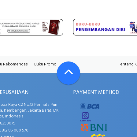
u Rekomendasi
Buku Promo
Tentang 
PERUSAHAAN
PAYMENT METHOD
opaz Raya C2 No.12 Permata Puri
, Kembangan, Jakarta Barat, DKI
ta, Indonesia
58350075
0812 85 000 570