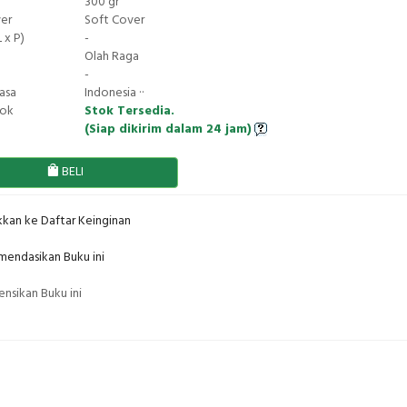
300 gr
ver
Soft Cover
 x P)
-
Olah Raga
-
asa
Indonesia ··
tok
Stok Tersedia.
(Siap dikirim dalam 24 jam)
BELI
kan ke Daftar Keinginan
endasikan Buku ini
nsikan Buku ini