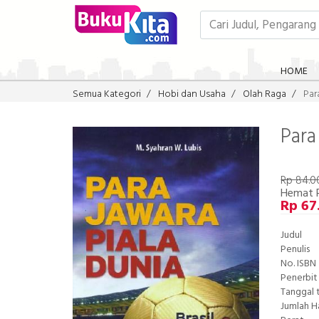
HOME
Semua Kategori
Hobi dan Usaha
Olah Raga
Par
Para
Rp 84.0
Hemat 
Rp 67
Judul
Penulis
No. ISBN
Penerbit
Tanggal 
Jumlah 