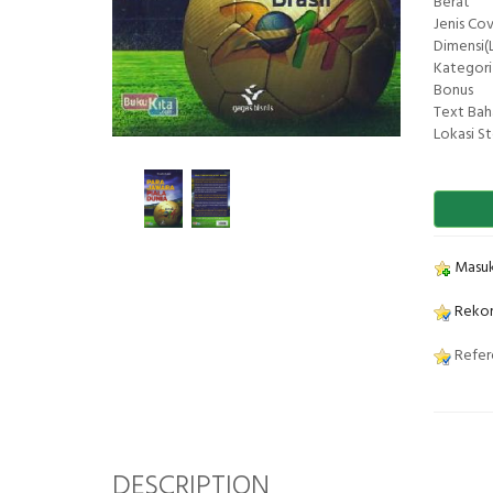
Berat
Jenis Co
Dimensi(L
Kategori
Bonus
Text Bah
Lokasi S
Masuk
Rekom
Refere
DESCRIPTION