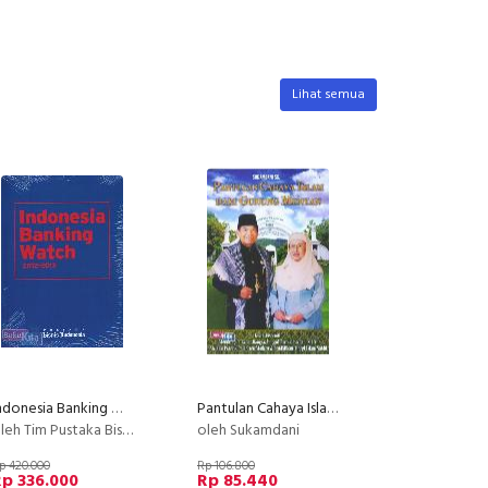
Lihat semua
Indonesia Banking Watch 2012-2013
Pantulan Cahaya Islam Dari Gunung Menyan
eh Tim Pustaka Bisnis Indonesia
oleh Sukamdani
p 420.000
Rp 106.800
p 336.000
Rp 85.440