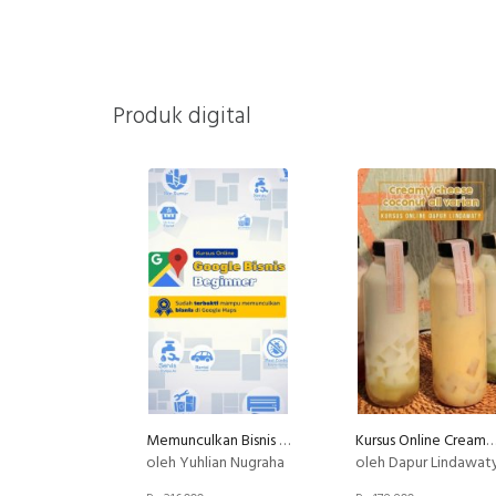
Produk digital
Memunculkan Bisnis di Google Maps untuk Usaha Jasa & non-Jasa (Google Bisnis)
Kursus Online Creamy Cheese Coconut Dapur Lindaw
oleh Yuhlian Nugraha
oleh Dapur Lindawat