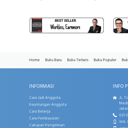
Home
Buku Baru
Buku Terlaris
Buku Populer
Buk
INFORMASI
INFO 
Cara Jadi Anggota
JL. T
Media
Keuntungan Anggota
Jakar
Cara Belanja
021-
Cara Pembayaran
WA: 
Cakupan Pengiriman