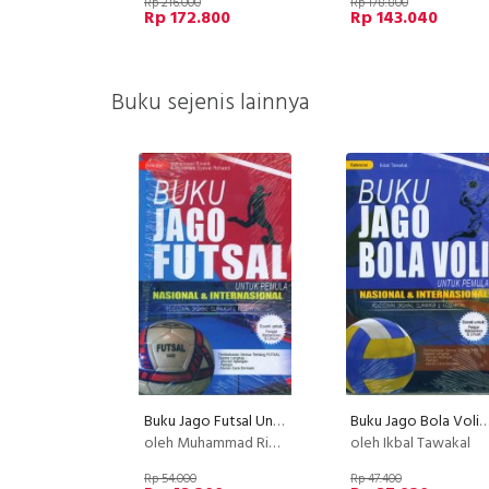
Rp 216.000
Rp 178.800
Rp 172.800
Rp 143.040
Buku sejenis lainnya
Buku Jago Futsal Untuk Pemula
Buku Jago Bola Voli Untuk Pe
oleh Muhammad Rinaldi & Muhammad Syawal Rohaedi
oleh Ikbal Tawakal
Rp 54.000
Rp 47.400