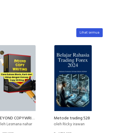
Lihat semua
BEYOND COPYWRITING (E-Course)
Metode trading 528
leh Lesmana nahar
oleh Ricky irawan