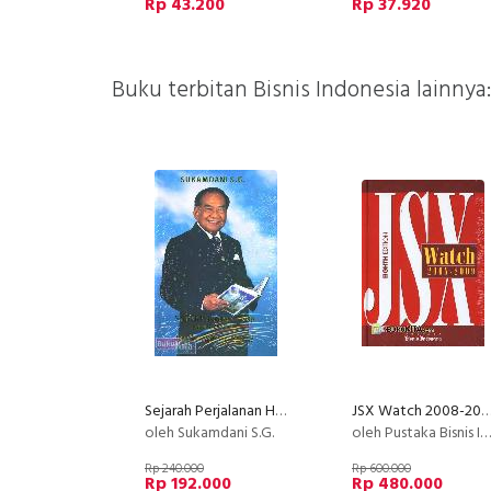
Rp 43.200
Rp 37.920
Buku terbitan Bisnis Indonesia lainnya:
Sejarah Perjalanan Hidup Meraih Prestasi Wujud Sebuah Bakti
JSX Watch 2008-2009 Eight Edi
oleh Sukamdani S.G.
oleh Pustaka Bisnis Indonesia
Rp 240.000
Rp 600.000
Rp 192.000
Rp 480.000