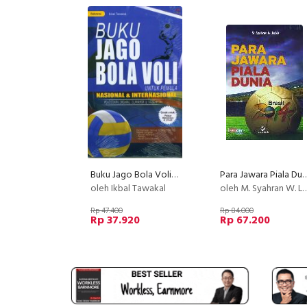
Buku Jago Bola Voli Untuk Pemula
Para Jawara Pial
oleh Ikbal Tawakal
oleh M. Syahran W. Lubis
Rp 47.400
Rp 84.000
Rp 37.920
Rp 67.200