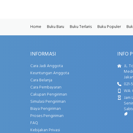
Home
Buku Baru
Buku Terlaris
Buku Populer
Buk
INFORMASI
INFO 
Cara Jadi Anggota
JL. T
Media
Keuntungan Anggota
Jakar
Cara Belanja
021-
Cara Pembayaran
WA: 
Cakupan Pengiriman
Jam 
Simulasi Pengiriman
Senin
Biaya Pengiriman
Sabtu
Proses Pengiriman
FAQ
Kebijakan Privasi