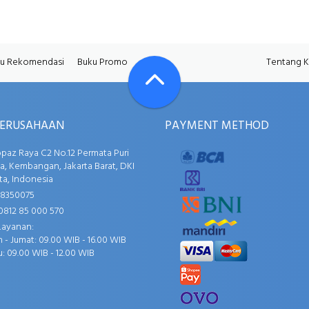
u Rekomendasi
Buku Promo
Tentang 
PERUSAHAAN
PAYMENT METHOD
opaz Raya C2 No.12 Permata Puri
, Kembangan, Jakarta Barat, DKI
ta, Indonesia
58350075
0812 85 000 570
Layanan:
 - Jumat: 09.00 WIB - 16.00 WIB
: 09.00 WIB - 12.00 WIB