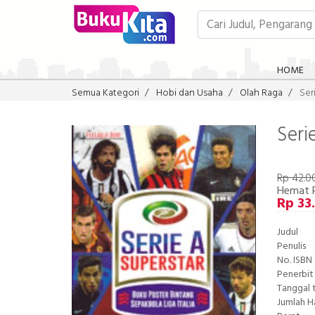
HOME
Semua Kategori
Hobi dan Usaha
Olah Raga
Ser
Seri
Rp 42.0
Hemat 
Rp 33
Judul
Penulis
No. ISBN
Penerbit
Tanggal 
Jumlah 