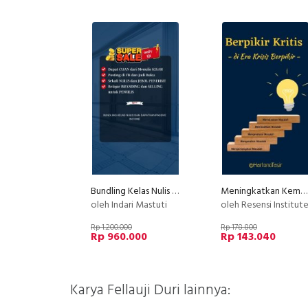
Bundling Kelas Nulis Indscript
Meningkatkan Kemampuan Berpikir Kritis
oleh Indari Mastuti
oleh Resensi Institut
Rp 1.200.000
Rp 178.800
Rp 960.000
Rp 143.040
Karya Fellauji Duri lainnya: