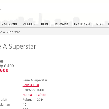
KATEGORI
MEMBER
BUKU
REWARD
TRANSAKSI
INFO
ie A Superstar
e A Superstar
00
Rp 8.400
.600
Serie A Superstar
Fellauji Duri
9789799114181
Media Pressindo
terbit
Februari - 2014
Halaman
40