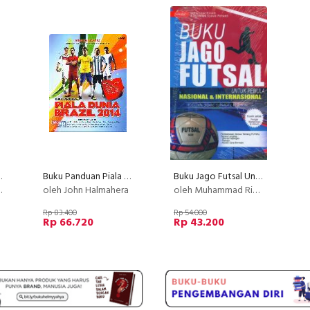
a Dunia
Buku Panduan Piala Dunia Brazil 2014
Buku Jago Futsal Untuk Pemula
oleh John Halmahera
oleh Muhammad Rinaldi & Muhammad Syawal Rohaedi
Rp 83.400
Rp 54.000
Rp 66.720
Rp 43.200