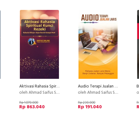
Aktivasi Rahasia Spiritual Kunci Rezeki
Audio Terapi Jualan Laris
e
oleh Ahmad Saifus Salam
oleh Ahmad Saifus Salam
o
Rp 1.078.800
Rp 238.800
R
Rp 863.040
Rp 191.040