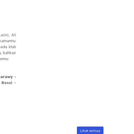
Lazio, AS
 kamarmu.
pada klub
a, bahkan
anmu:
aarawy -
 Rossi -
Lihat semua