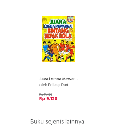
Juara Lomba Mewarnai Bintang Sepak Bola
oleh Fellauji Duri
Rp 11.400
Rp 9.120
Buku sejenis lainnya