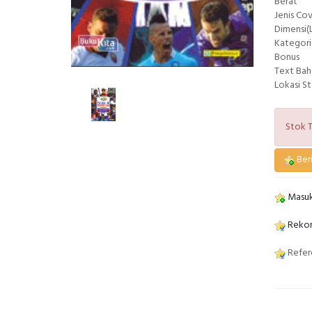
Berat
Jenis Co
Dimensi(L
Kategori
Bonus
Text Bah
Lokasi S
Stok T
Beri
Masuk
Rekom
Refere