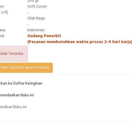
200 gr
ver
Soft Cover
 x P)
-
Olah Raga
-
asa
Indonesia ·
tok
Gudang Penerbit
(Pesanan membutuhkan waktu proses 2-4 hari kerja
idak Tersedia
tahu Saya bila akan tersedia
kan ke Daftar Keinginan
endasikan Buku ini
nsikan Buku ini