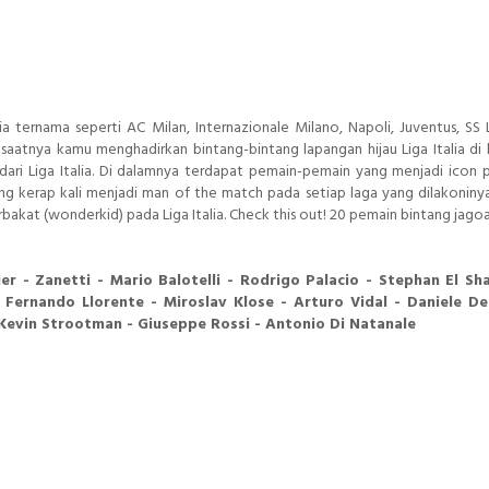
ia ternama seperti AC Milan, Internazionale Milano, Napoli, Juventus, SS 
g saatnya kamu menghadirkan bintang-bintang lapangan hijau Liga Italia di
u dari Liga Italia. Di dalamnya terdapat pemain-pemain yang menjadi icon 
 yang kerap kali menjadi man of the match pada setiap laga yang dilakoniny
akat (wonderkid) pada Liga Italia. Check this out! 20 pemain bintang jago
er - Zanetti - Mario Balotelli - Rodrigo Palacio - Stephan El Sh
Fernando Llorente - Miroslav Klose - Arturo Vidal - Daniele De
- Kevin Strootman - Giuseppe Rossi - Antonio Di Natanale