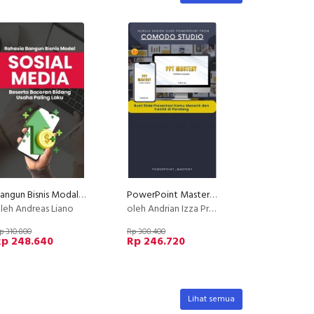
Bangun Bisnis Modal Sosial Media
PowerPoint Mastery: Membuat Slide PowerPoint yang Menarik
leh Andreas Liano
oleh Andrian Izza Prayudhi
p 310.800
Rp 308.400
Rp 248.640
Rp 246.720
Lihat semua