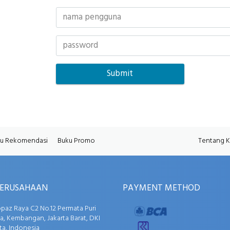
u Rekomendasi
Buku Promo
Tentang 
PERUSAHAAN
PAYMENT METHOD
opaz Raya C2 No.12 Permata Puri
, Kembangan, Jakarta Barat, DKI
ta, Indonesia