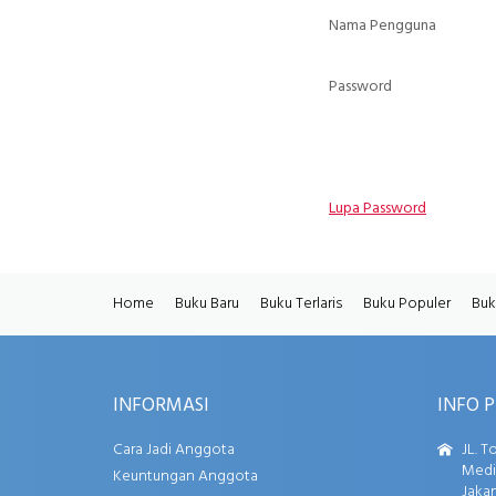
Nama Pengguna
Password
Lupa Password
Home
Buku Baru
Buku Terlaris
Buku Populer
Buk
INFORMASI
INFO 
Cara Jadi Anggota
JL. T
Media
Keuntungan Anggota
Jakar