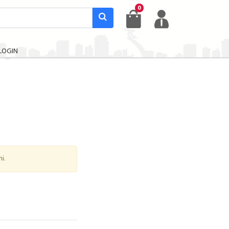
0
LOGIN
i.