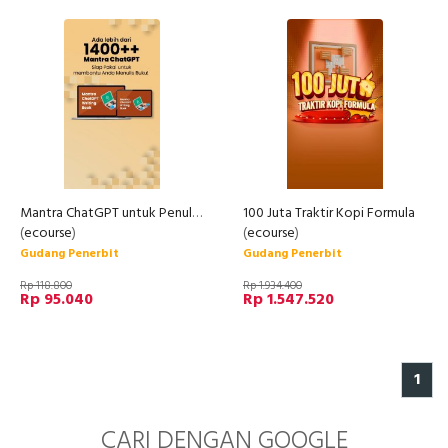
Mantra ChatGPT untuk Penulisan Buku
100 Juta Traktir Kopi Formula
(
ecourse
)
(
ecourse
)
Gudang Penerbit
Gudang Penerbit
Rp 118.800
Rp 1.934.400
Rp 95.040
Rp 1.547.520
1
CARI DENGAN GOOGLE