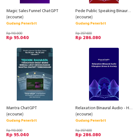
Magic Sales Funnel ChatGPT
Pede Public Speaking Binaural Audio
(
ecourse
)
(
ecourse
)
Gudang Penerbit
Gudang Penerbit
Rp 118.800
Rp 357.600
Rp 95.040
Rp 286.080
Mantra ChatGPT
Relaxation Binaural Audio - Hilangkan Stress & Anxiety
(
ecourse
)
(
ecourse
)
Gudang Penerbit
Gudang Penerbit
Rp 118.800
Rp 357.600
Rp 95.040
Rp 286.080